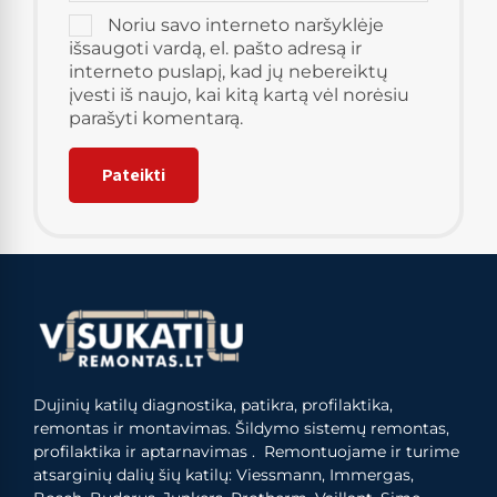
Noriu savo interneto naršyklėje
išsaugoti vardą, el. pašto adresą ir
interneto puslapį, kad jų nebereiktų
įvesti iš naujo, kai kitą kartą vėl norėsiu
parašyti komentarą.
Dujinių katilų diagnostika, patikra, profilaktika,
remontas ir montavimas. Šildymo sistemų remontas,
profilaktika ir aptarnavimas . Remontuojame ir turime
atsarginių dalių šių katilų: Viessmann, Immergas,