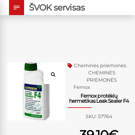
ŠVOK servisas
Cheminės priemonės
CHEMINĖS
PRIEMONĖS
Fernox
Fernox protėkių
hermetikas Leak Sealer F4
SKU:
57764
39.10
€