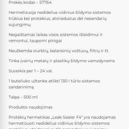
Prekės kodas – 57764
Hermetizuoja nedidelius vidinius šildymo sistemos
trūkius bei protėkius, atsiradusius dėl nesandarių
sujungimų
Negaištamas laikas visos sistemos išleidimui ir
remontui, taupomi pinigai
Neužkemša siurblių, balansinių vožtuvų, filtrų ir tt.
Tinka įvairių metalų ir plastikų šildymo vamzdynams
Suveikia per 1 – 24 val.
1 buteliuko užtenka atlikti 130 l tūrio sistemos
sandarinimą
Talpa – 500 ml
Produkto naudojimas
Protėkių hermetikas „Leak Sealer F4“ yra naudojamas
hermetizuoti nedidelius vidinius šildymo sistemos