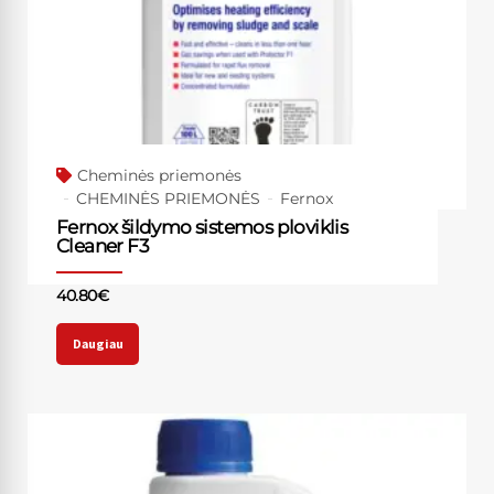
Cheminės priemonės
CHEMINĖS PRIEMONĖS
Fernox
Fernox šildymo sistemos ploviklis
Cleaner F3
40.80
€
Daugiau