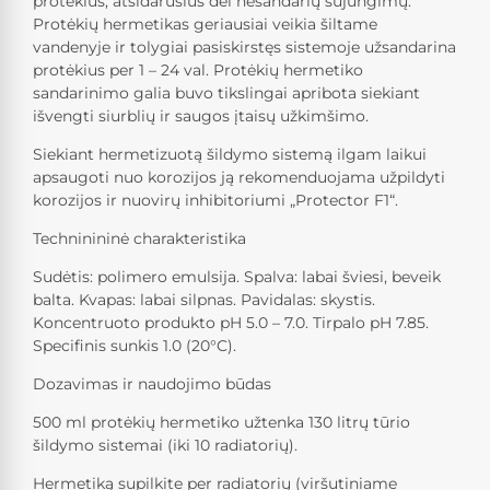
protėkius, atsidarusius dėl nesandarių sujungimų.
Protėkių hermetikas geriausiai veikia šiltame
vandenyje ir tolygiai pasiskirstęs sistemoje užsandarina
protėkius per 1 – 24 val. Protėkių hermetiko
sandarinimo galia buvo tikslingai apribota siekiant
išvengti siurblių ir saugos įtaisų užkimšimo.
Siekiant hermetizuotą šildymo sistemą ilgam laikui
apsaugoti nuo korozijos ją rekomenduojama užpildyti
korozijos ir nuovirų inhibitoriumi „Protector F1“.
Techninininė charakteristika
Sudėtis: polimero emulsija. Spalva: labai šviesi, beveik
balta. Kvapas: labai silpnas. Pavidalas: skystis.
Koncentruoto produkto pH 5.0 – 7.0. Tirpalo pH 7.85.
Specifinis sunkis 1.0 (20°C).
Dozavimas ir naudojimo būdas
500 ml protėkių hermetiko užtenka 130 litrų tūrio
šildymo sistemai (iki 10 radiatorių).
Hermetiką supilkite per radiatorių (viršutiniame