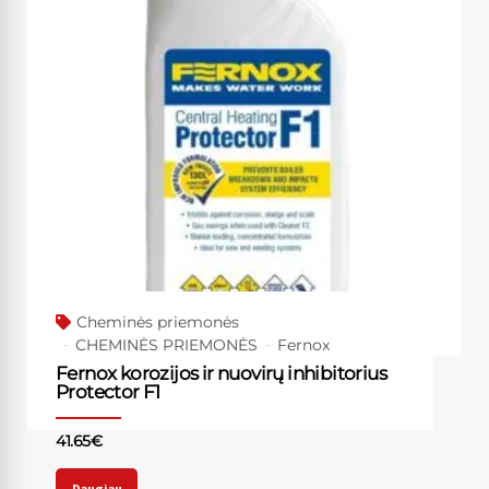
Cheminės priemonės
CHEMINĖS PRIEMONĖS
Fernox
Fernox korozijos ir nuovirų inhibitorius
Protector F1
41.65
€
Daugiau