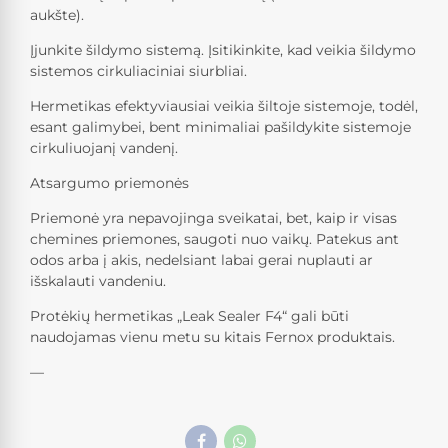
aukšte).
Įjunkite šildymo sistemą. Įsitikinkite, kad veikia šildymo
sistemos cirkuliaciniai siurbliai.
Hermetikas efektyviausiai veikia šiltoje sistemoje, todėl,
esant galimybei, bent minimaliai pašildykite sistemoje
cirkuliuojanį vandenį.
Atsargumo priemonės
Priemonė yra nepavojinga sveikatai, bet, kaip ir visas
chemines priemones, saugoti nuo vaikų. Patekus ant
odos arba į akis, nedelsiant labai gerai nuplauti ar
išskalauti vandeniu.
Protėkių hermetikas „Leak Sealer F4“ gali būti
naudojamas vienu metu su kitais Fernox produktais.
—