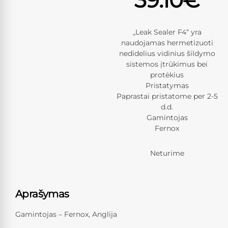
„Leak Sealer F4“ yra
naudojamas hermetizuoti
nedidelius vidinius šildymo
sistemos įtrūkimus bei
protėkius
Pristatymas
Paprastai pristatome per 2-5
d.d.
Gamintojas
Fernox
Neturime
Aprašymas
Gamintojas – Fernox, Anglija