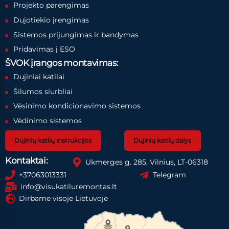
Projekto parengimas
Dujotiekio įrengimas
Sistemos prijungimas ir bandymas
Pridavimas į ESO
ŠVOK įrangos montavimas:
Dujiniai katilai
Šilumos siurbliai
Vėsinimo kondicionavimo sistemos
Vėdinimo sistemos
Dujinių katilų instrukcijos
Dujinių katilų dalys
Kontaktai:
Ukmerges g. 285, Vilnius, LT-06318
+37063013331
Telegram
info@visukatiluremontas.lt
Dirbame visoje Lietuvoje