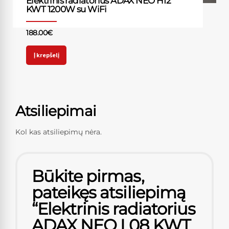
Elektrinis radiatorius ADAX NEO H12
KWT 1200W su WiFi
188.00
€
Į krepšelį
Atsiliepimai
Kol kas atsiliepimų nėra.
Būkite pirmas,
pateikęs atsiliepimą
“Elektrinis radiatorius
ADAX NEO L08 KWT