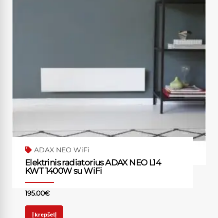
ADAX NEO WiFi
Elektrinis radiatorius ADAX NEO L14
KWT 1400W su WiFi
195.00
€
Į krepšelį