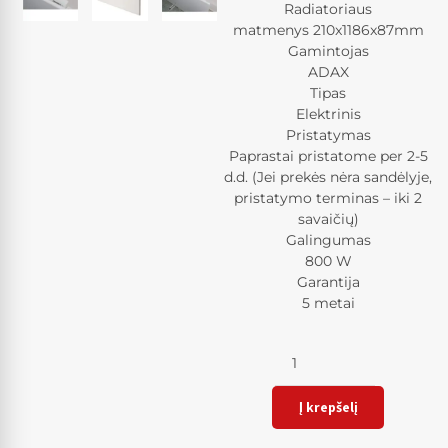
Radiatoriaus
matmenys 210x1186x87mm
Gamintojas
ADAX
Tipas
Elektrinis
Pristatymas
Paprastai pristatome per 2-5
d.d. (Jei prekės nėra sandėlyje,
pristatymo terminas – iki 2
savaičių)
Galingumas
800 W
Garantija
5 metai
Kiekis
Į krepšelį