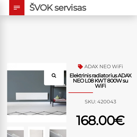
ŠVOK servisas
ADAX NEO WiFi
Elektrinis radiatorius ADAX
NEO L08 KWT 800W su
WiFi
SKU:
420043
168.00
€