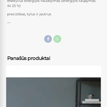
efektyvus energijos naudojimas (energijos taupymas
iki 25 %)
preciziškas, tylus ir jautrus
—
Panašūs produktai