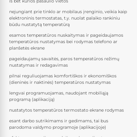
iš bet kurios pasaulio vietos
nejungiant prie tinklo ar mobilaus įrenginio, veikia kaip
elektroninis termostatas, t.y. nuolat palaiko rankiniu
būdu nustatytą temperatūrą
esamos temperatūros nuskaitymas ir pageidaujamos
temperatūros nustatymas bei rodymas telefono ar
planšetės ekrane
pageidaujamų savaitės, paros temperatūros režimų
nustatymas ir redagavimas
pilnai reguliuojamas komfortiškos ir ekonomiškos
(dieninės ir naktinės) temperatūros nustatymas
lengvai programuojamas, naudojant mobiliąją
programą (aplikaciją)
nustatytos temperatūros termostato ekrane rodymas
esant darbo sutrikimams ir gedimams, tai bus
parodoma valdymo programoje (aplikacijoje)