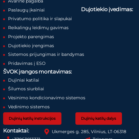
Avarinė pagalba
Dujotiekio įvedimas:
Paslaugų įkainiai
Privatumo politika ir slapukai
Reikalingų leidimų gavimas
Projekto parengimas
Dujotiekio įrengimas
Sistemos prijungimas ir bandymas
Pridavimas į ESO
ŠVOK įrangos montavimas:
Dujiniai katilai
Šilumos siurbliai
Vėsinimo kondicionavimo sistemos
Vėdinimo sistemos
Dujinių katilų instrukcijos
Dujinių katilų dalys
Kontaktai:
Ukmerges g. 285, Vilnius, LT-06318