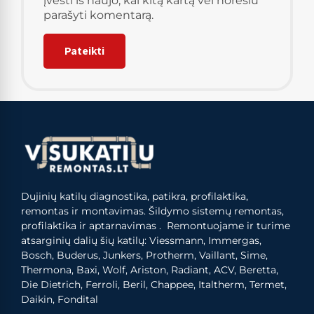
įvesti iš naujo, kai kitą kartą vėl norėsiu
parašyti komentarą.
Dujinių katilų diagnostika, patikra, profilaktika,
remontas ir montavimas. Šildymo sistemų remontas,
profilaktika ir aptarnavimas . Remontuojame ir turime
atsarginių dalių šių katilų: Viessmann, Immergas,
Bosch, Buderus, Junkers, Protherm, Vaillant, Sime,
Thermona, Baxi, Wolf, Ariston, Radiant, ACV, Beretta,
Die Dietrich, Ferroli, Beril, Chappee, Italtherm, Termet,
Daikin, Fondital