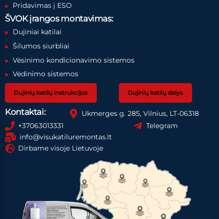
Pridavimas į ESO
ŠVOK įrangos montavimas:
Dujiniai katilai
Šilumos siurbliai
Vėsinimo kondicionavimo sistemos
Vėdinimo sistemos
Dujinių katilų instrukcijos
Dujinių katilų dalys
Kontaktai:
Ukmerges g. 285, Vilnius, LT-06318
+37063013331
Telegram
info@visukatiluremontas.lt
Dirbame visoje Lietuvoje