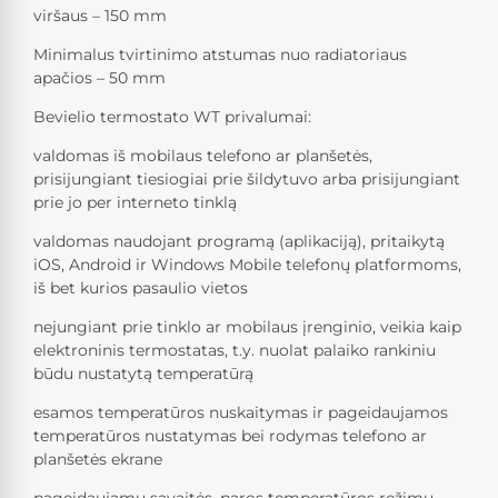
viršaus – 150 mm
Minimalus tvirtinimo atstumas nuo radiatoriaus
apačios – 50 mm
Bevielio termostato WT privalumai:
valdomas iš mobilaus telefono ar planšetės,
prisijungiant tiesiogiai prie šildytuvo arba prisijungiant
prie jo per interneto tinklą
valdomas naudojant programą (aplikaciją), pritaikytą
iOS, Android ir Windows Mobile telefonų platformoms,
iš bet kurios pasaulio vietos
nejungiant prie tinklo ar mobilaus įrenginio, veikia kaip
elektroninis termostatas, t.y. nuolat palaiko rankiniu
būdu nustatytą temperatūrą
esamos temperatūros nuskaitymas ir pageidaujamos
temperatūros nustatymas bei rodymas telefono ar
planšetės ekrane
pageidaujamų savaitės, paros temperatūros režimų