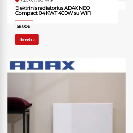
ADAX NEO WiFi
Elektrinis radiatorius ADAX NEO
Compact 04 KWT 400W su WiFi
158.00
€
Į krepšelį