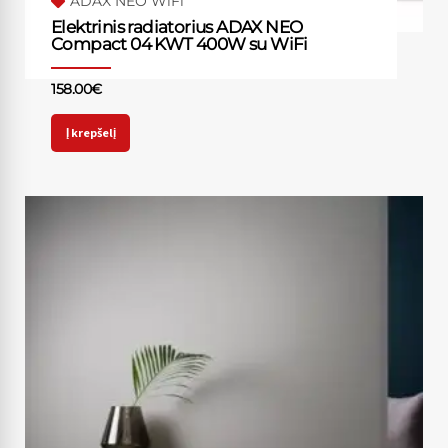
ADAX NEO WiFi
Elektrinis radiatorius ADAX NEO
Compact 04 KWT 400W su WiFi
158.00
€
Į krepšelį