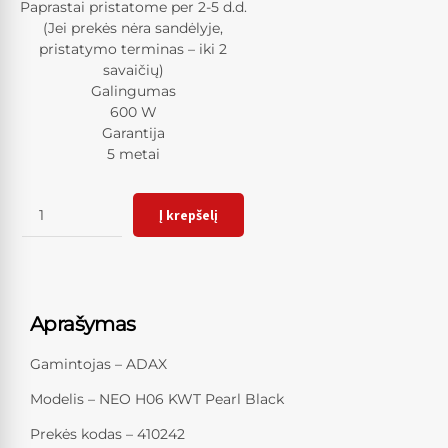
Paprastai pristatome per 2-5 d.d.
(Jei prekės nėra sandėlyje,
pristatymo terminas – iki 2
savaičių)
Galingumas
600 W
Garantija
5 metai
Kiekis
Į krepšelį
Aprašymas
Gamintojas – ADAX
Modelis – NEO H06 KWT Pearl Black
Prekės kodas – 410242