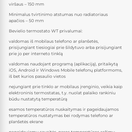
viršaus – 150 mm
Minimalus tvirtinimo atstumas nuo radiatoriaus
apačios – 50 mm
Bevielio termostato WT privalumai:
valdomas iš mobilaus telefono ar planšetės,
prisijungiant tiesiogiai prie šildytuvo arba prisijungiant
prie jo per interneto tinklą
valdomas naudojant programą (aplikaciją), pritaikytą
iOS, Android ir Windows Mobile telefonų platformoms,
iš bet kurios pasaulio vietos
nejungiant prie tinklo ar mobilaus įrenginio, veikia kaip
elektroninis termostatas, t.y. nuolat palaiko rankiniu
būdu nustatytą temperatūrą
esamos temperatūros nuskaitymas ir pageidaujamos
temperatūros nustatymas bei rodymas telefono ar
planšetės ekrane
pageidaujamų savaitės, paros temperatūros režimų