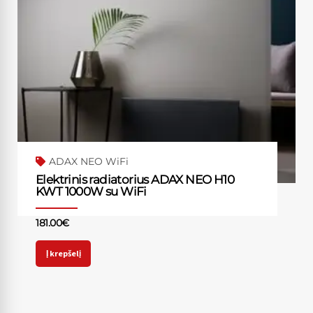
ADAX NEO WiFi
Elektrinis radiatorius ADAX NEO H10
KWT 1000W su WiFi
181.00
€
Į krepšelį