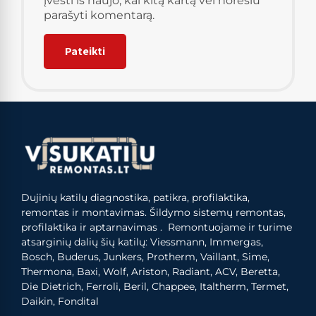
įvesti iš naujo, kai kitą kartą vėl norėsiu
parašyti komentarą.
Dujinių katilų diagnostika, patikra, profilaktika,
remontas ir montavimas. Šildymo sistemų remontas,
profilaktika ir aptarnavimas . Remontuojame ir turime
atsarginių dalių šių katilų: Viessmann, Immergas,
Bosch, Buderus, Junkers, Protherm, Vaillant, Sime,
Thermona, Baxi, Wolf, Ariston, Radiant, ACV, Beretta,
Die Dietrich, Ferroli, Beril, Chappee, Italtherm, Termet,
Daikin, Fondital