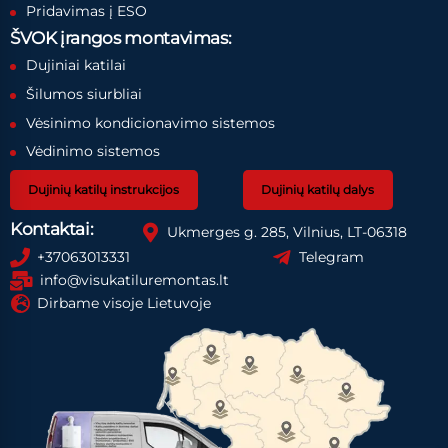
Pridavimas į ESO
ŠVOK įrangos montavimas:
Dujiniai katilai
Šilumos siurbliai
Vėsinimo kondicionavimo sistemos
Vėdinimo sistemos
Dujinių katilų instrukcijos
Dujinių katilų dalys
Kontaktai:
Ukmerges g. 285, Vilnius, LT-06318
+37063013331
Telegram
info@visukatiluremontas.lt
Dirbame visoje Lietuvoje