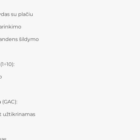
das su plačiu
parinkimo
 vandens šildymo
(1÷10):
o
 (GAC):
t užtikrinamas
as.