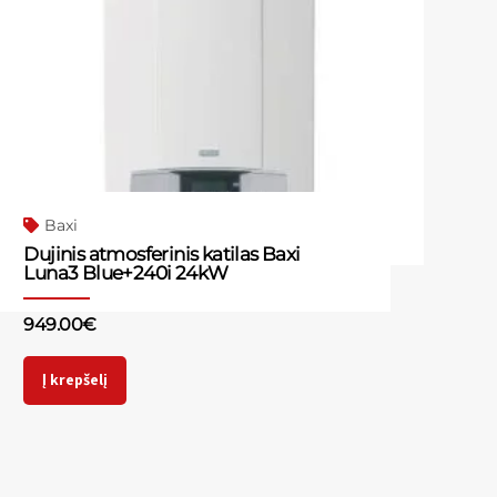
Baxi
Dujinis atmosferinis katilas Baxi
Luna3 Blue+240i 24kW
949.00
€
Į krepšelį