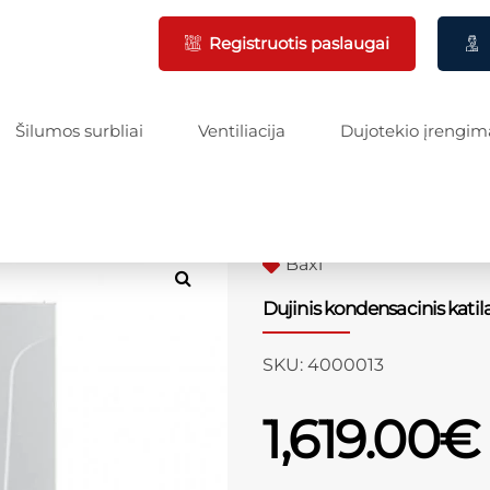
Registruotis paslaugai
Šilumos surbliai
Ventiliacija
Dujotekio įrengim
Baxi
Dujinis kondensacinis kati
SKU:
4000013
1,619.00
€