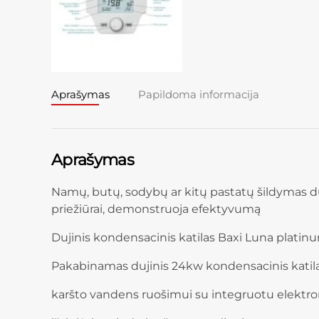
Aprašymas
Papildoma informacija
Aprašymas
Namų, butų, sodybų ar kitų pastatų šildymas duj
priežiūrai, demonstruoja efektyvumą
Dujinis kondensacinis katilas Baxi Luna platin
Pakabinamas dujinis 24kw kondensacinis katilas
karšto vandens ruošimui su integruotu elektron