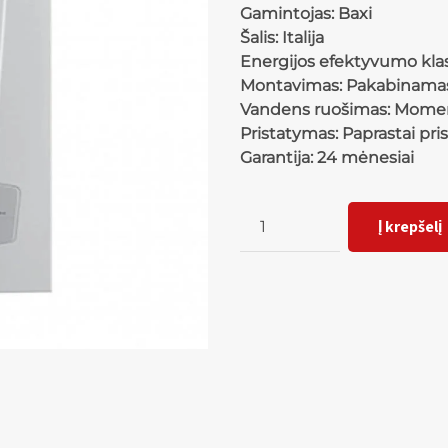
Gamintojas: Baxi
Šalis: Italija
Energijos efektyvumo klas
Montavimas: Pakabinama
Vandens ruošimas: Momen
Pristatymas: Paprastai pri
Garantija: 24 mėnesiai
Kiekis
Į krepšelį