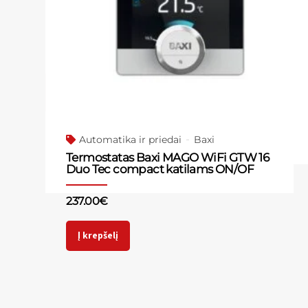
Automatika ir priedai
Baxi
Termostatas Baxi MAGO WiFi GTW 16
Duo Tec compact katilams ON/OF
237.00
€
Į krepšelį