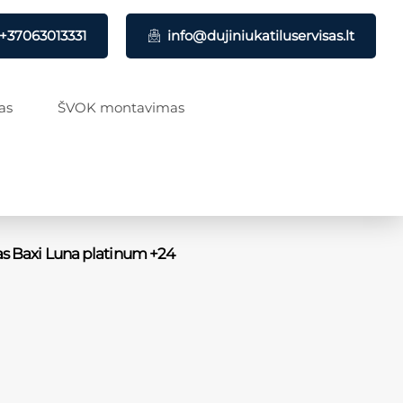
+37063013331
info@dujiniukatiluservisas.lt
as
ŠVOK montavimas
las Baxi Luna platinum +24