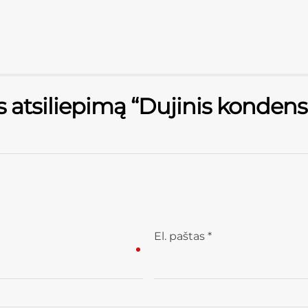
 atsiliepimą “Dujinis kondensa
El. paštas
*