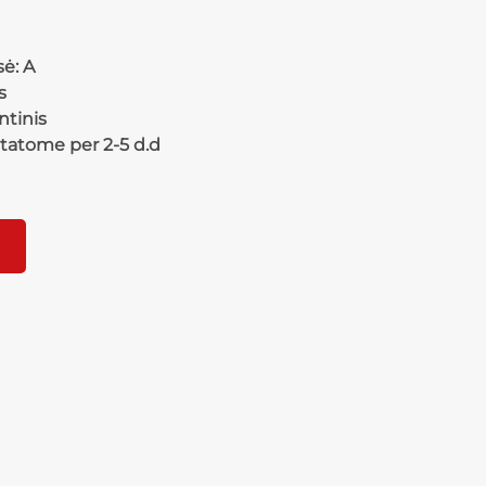
ė: A
s
tinis
statome per 2-5 d.d