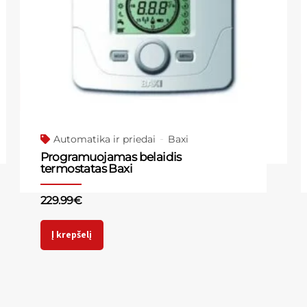
Automatika ir priedai
Baxi
Programuojamas belaidis
termostatas Baxi
229.99
€
Į krepšelį