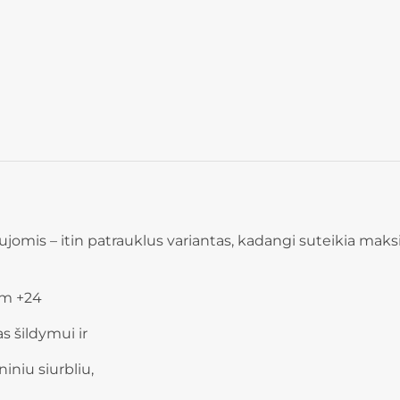
omis – itin patrauklus variantas, kadangi suteikia maksi
um +24
 šildymui ir
iniu siurbliu,