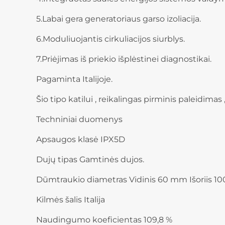
5.Labai gera generatoriaus garso izoliacija.
6.Moduliuojantis cirkuliacijos siurblys.
7.Priėjimas iš priekio išplėstinei diagnostikai.
Pagaminta Italijoje.
Šio tipo katilui , reikalingas pirminis paleidimas
Techniniai duomenys
Apsaugos klasė IPX5D
Dujų tipas Gamtinės dujos.
Dūmtraukio diametras Vidinis 60 mm Išoriis 
Kilmės šalis Italija
Naudingumo koeficientas 109,8 %