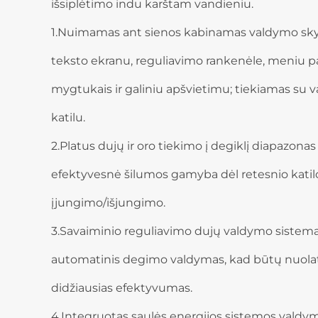
išsiplėtimo indu karštam vandieniu.
1.Nuimamas ant sienos kabinamas valdymo sky
teksto ekranu, reguliavimo rankenėle, meniu 
mygtukais ir galiniu apšvietimu; tiekiamas su
katilu.
2.Platus dujų ir oro tiekimo į degiklį diapazonas 
efektyvesnė šilumos gamyba dėl retesnio katil
įjungimo/išjungimo.
3.Savaiminio reguliavimo dujų valdymo sistema
automatinis degimo valdymas, kad būtų nuola
didžiausias efektyvumas.
4.Integruotas saulės energijos sistemos valdym