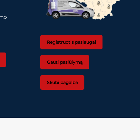
imo
Registruotis paslaugai
Gauti pasiūlymą
Skubi pagalba