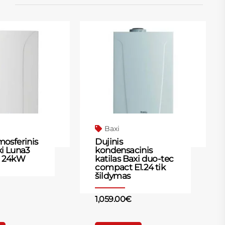
Baxi
mosferinis
Dujinis
xi Luna3
kondensacinis
i 24kW
katilas Baxi duo-tec
compact E1.24 tik
šildymas
1,059.00
€