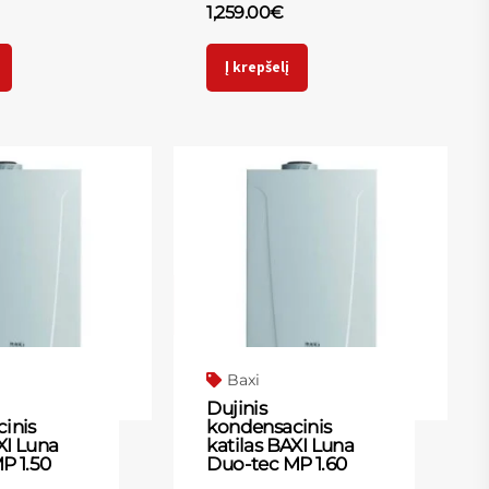
1,259.00
€
Į krepšelį
Baxi
Dujinis
inis
kondensacinis
XI Luna
katilas BAXI Luna
P 1.50
Duo-tec MP 1.60