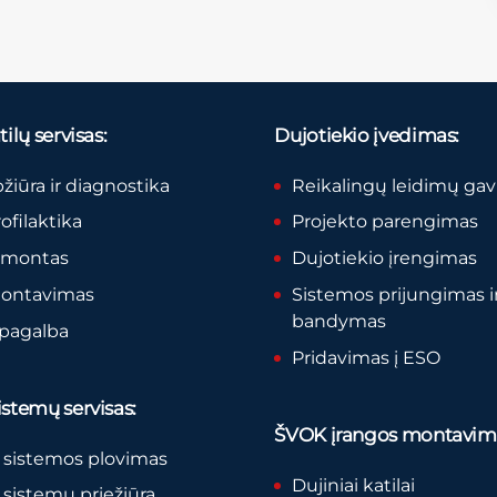
ilų servisas:
Dujotiekio įvedimas:
pžiūra ir diagnostika
Reikalingų leidimų ga
rofilaktika
Projekto parengimas
remontas
Dujotiekio įrengimas
montavimas
Sistemos prijungimas i
bandymas
 pagalba
Pridavimas į ESO
stemų servisas:
ŠVOK įrangos montavim
 sistemos plovimas
Dujiniai katilai
sistemų priežiūra