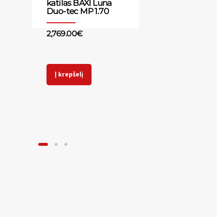
katilas BAXI Luna
Duo-tec MP 1.70
2,769.00
€
Į krepšelį