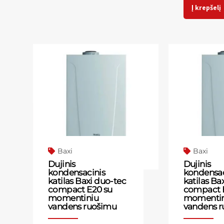
Į krepšelį
Baxi
Baxi
Dujinis
Dujinis
kondensacinis
kondensac
katilas Baxi duo-tec
katilas Ba
compact E20 su
compact 
momentiniu
momentin
vandens ruošimu
vandens 