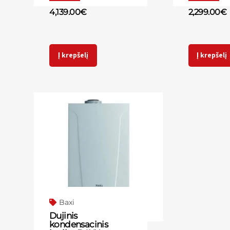
4,139.00
€
2,299.00
€
Į krepšelį
Į krepšelį
Baxi
Dujinis
kondensacinis