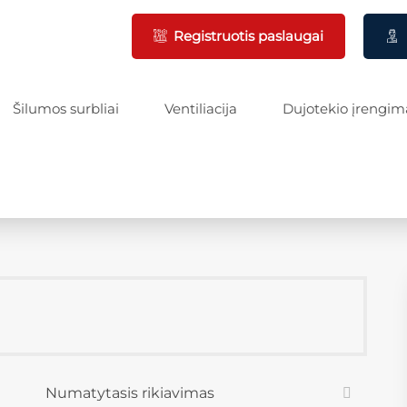
Registruotis paslaugai
Šilumos surbliai
Ventiliacija
Dujotekio įrengim