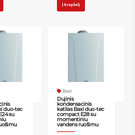
Į krepšelį
Baxi
Dujinis
inis
kondensacinis
xi duo-tec
katilas Baxi duo-tec
E24 su
compact E28 su
iu
momentiniu
ruošimu
vandens ruošimu