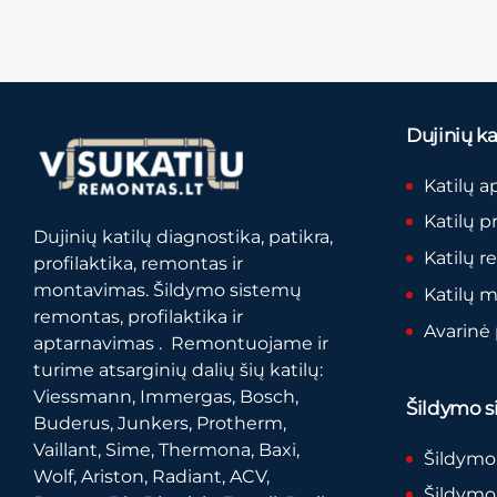
Dujinių kat
Katilų a
Katilų p
Dujinių katilų diagnostika, patikra,
Katilų 
profilaktika, remontas ir
montavimas. Šildymo sistemų
Katilų 
remontas, profilaktika ir
Avarinė
aptarnavimas . Remontuojame ir
turime atsarginių dalių šių katilų:
Viessmann, Immergas, Bosch,
Šildymo si
Buderus, Junkers, Protherm,
Vaillant, Sime, Thermona, Baxi,
Šildymo
Wolf, Ariston, Radiant, ACV,
Šildymo 