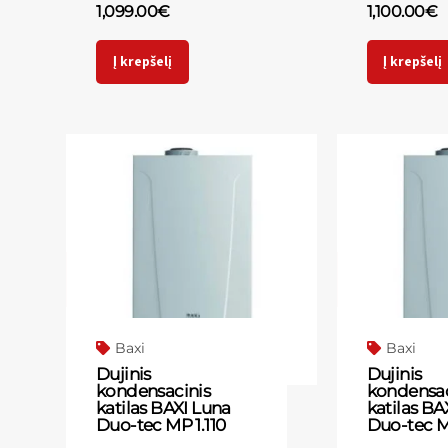
1,099.00
€
1,100.00
€
Į krepšelį
Į krepšelį
Baxi
Baxi
Dujinis
Dujinis
kondensacinis
kondensac
katilas BAXI Luna
katilas BA
Duo-tec MP 1.110
Duo-tec M