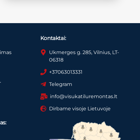
Kontaktai:
vimas
Ukmerges g. 285, Vilnius, LT-
06318
+37063013331
r
Telegram
info@visukatiluremontas.lt
Dirbame visoje Lietuvoje
as: