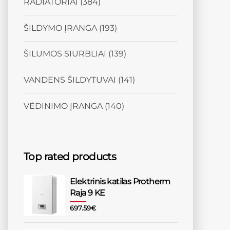
RADIATORIAI
(384)
ŠILDYMO ĮRANGA
(193)
ŠILUMOS SIURBLIAI
(139)
VANDENS ŠILDYTUVAI
(141)
VĖDINIMO ĮRANGA
(140)
Top rated products
Elektrinis katilas Protherm
Raja 9 KE
697.59
€