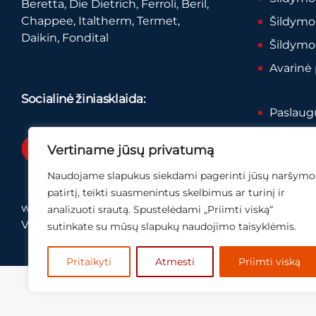
Beretta, Die Dietrich, Ferroli, Beril,
Chappee, Italtherm, Termet,
Šildymo
Daikin, Fondital
Šildymo
Avarinė
Socialinė žiniasklaida:
Paslaugų
Privatum
Vertiname jūsų privatumą
Naudojame slapukus siekdami pagerinti jūsų naršymo
patirtį, teikti suasmenintus skelbimus ar turinį ir
www.visukatiluremontas.lt
analizuoti srautą. Spustelėdami „Priimti viską“
Visos teisės saugomos.
sutinkate su mūsų slapukų naudojimo taisyklėmis.
Pritaikyti
Atmesti
Priimti viską