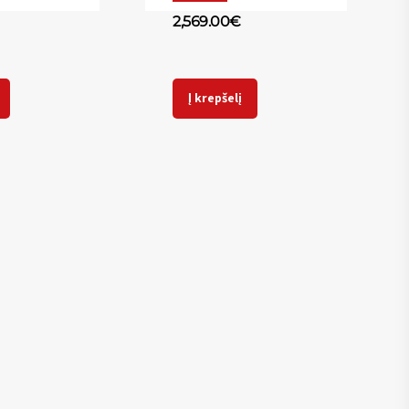
2,569.00
€
Į krepšelį