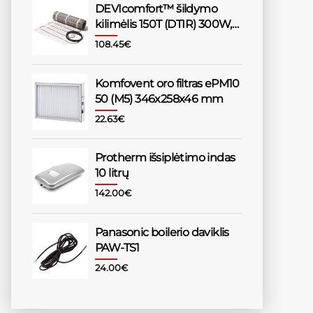
DEVIcomfort™ šildymo
kilimėlis 150T (DTIR) 300W,
2,0m²
108.45
€
Komfovent oro filtras ePM10
50 (M5) 346x258x46 mm
22.63
€
Protherm išsiplėtimo indas
10 litrų
142.00
€
Panasonic boilerio daviklis
PAW-TS1
24.00
€