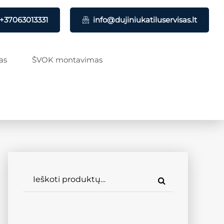
+37063013331
info@dujiniukatiluservisas.lt
as
ŠVOK montavimas