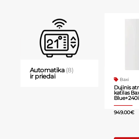
Automatika
(8)
ir priedai
Baxi
Dujinis at
katilas Ba
Blue+240
949.00
€