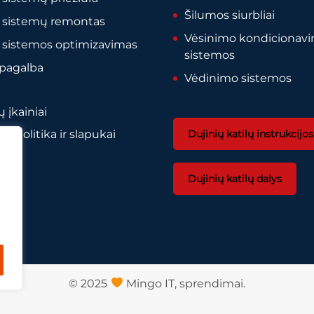
Šilumos siurbliai
 sistemų remontas
Vėsinimo kondicionav
 sistemos optimizavimas
sistemos
 pagalba
Vėdinimo sistemos
 įkainiai
Dujinių katilų instrukcijos
o politika ir slapukai
Dujinių katilų dalys
© 2025
Mingo IT,
sprendimai.