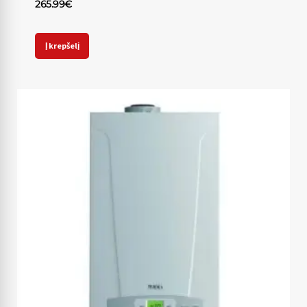
265.99
€
Į krepšelį