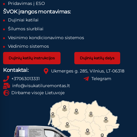
Pridavimas į ESO
ŠVOK įrangos montavimas:
Dujiniai katilai
Šilumos siurbliai
Vėsinimo kondicionavimo sistemos
Vėdinimo sistemos
Dujinių katilų instrukcijos
Dujinių katilų dalys
Kontaktai:
Ukmerges g. 285, Vilnius, LT-06318
+37063013331
Telegram
info@visukatiluremontas.lt
Dirbame visoje Lietuvoje