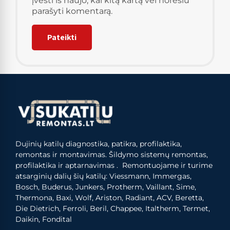
įvesti iš naujo, kai kitą kartą vėl norėsiu
parašyti komentarą.
Dujinių katilų diagnostika, patikra, profilaktika,
remontas ir montavimas. Šildymo sistemų remontas,
profilaktika ir aptarnavimas . Remontuojame ir turime
atsarginių dalių šių katilų: Viessmann, Immergas,
Bosch, Buderus, Junkers, Protherm, Vaillant, Sime,
Thermona, Baxi, Wolf, Ariston, Radiant, ACV, Beretta,
Die Dietrich, Ferroli, Beril, Chappee, Italtherm, Termet,
Daikin, Fondital