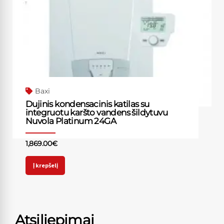
Baxi
Dujinis kondensacinis katilas su
integruotu karšto vandens šildytuvu
Nuvola Platinum 24GA
1,869.00
€
Į krepšelį
Atsiliepimai