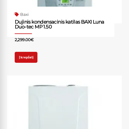
Baxi
Dujinis kondensacinis katilas BAXI Luna
Duo-tec MP 1.50
2,299.00
€
Į krepšelį