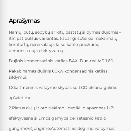
Aprašymas
Namų, butų, sodybų ar kitų pastatų šildymas dujomis –
itin patrauklus variantas, kadangi suteikia maksimalų
komfortą, nereikalauja laiko katilo priežiūrai,
demonstruoja efektyvumą
Dujinis kondensacinis katilas BAXI Duo-tec MP 1.60
Pakabinamas dujinis 60kw kondensacinis katilas
šildymui.
1.Skaitmeninis valdymo skydas su LCD ekrano galiniu
apšvietimu.
2.Platus dujų ir oro tiekimo į degiklį diapazonas 1÷7:
efektyvesnė šilumos gamyba dėl retesnio katilo
įjungimo/išjungimo.Automatinis degimo valdymas,