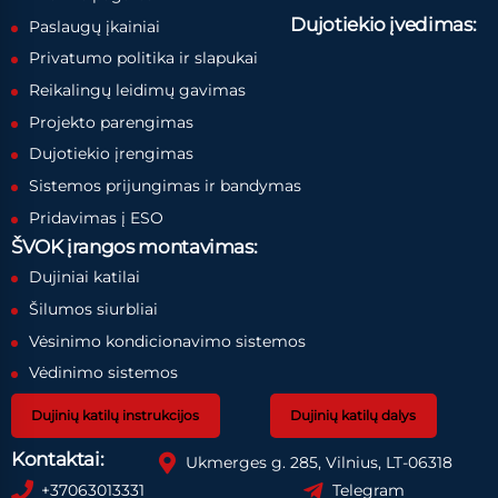
Dujotiekio įvedimas:
Paslaugų įkainiai
Privatumo politika ir slapukai
Reikalingų leidimų gavimas
Projekto parengimas
Dujotiekio įrengimas
Sistemos prijungimas ir bandymas
Pridavimas į ESO
ŠVOK įrangos montavimas:
Dujiniai katilai
Šilumos siurbliai
Vėsinimo kondicionavimo sistemos
Vėdinimo sistemos
Dujinių katilų instrukcijos
Dujinių katilų dalys
Kontaktai:
Ukmerges g. 285, Vilnius, LT-06318
+37063013331
Telegram