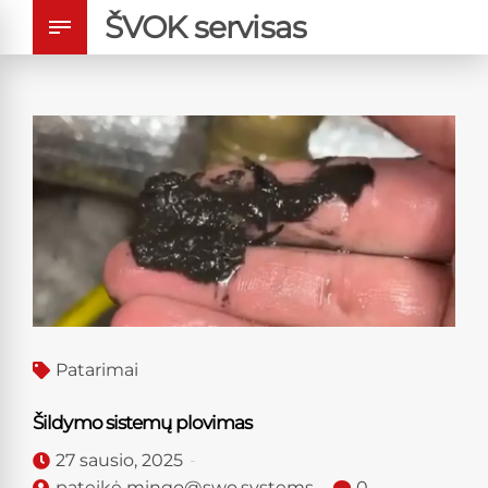
ŠVOK servisas
Patarimai
Šildymo sistemų plovimas
27 sausio, 2025
pateikė mingo@swo.systems
0