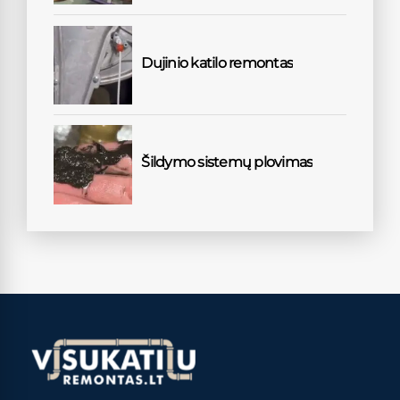
Dujinio katilo remontas
Šildymo sistemų plovimas