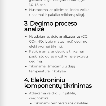
1,0–1,5 bar.
Nustatoma, ar plėtimosi indas veikia
tinkamai ir palaiko reikiamą slėgį.
3. Degimo proceso
analizė
Naudojamas
dujų analizatorius
(CO,
CO₂, NOₓ lygio matavimui) degimo
efektyvumui tikrinti.
Patikrinama, ar degiklis tinkamai
paskirsto dujas ir užtikrina efektyvų
degimą.
Tikrinama išmetamųjų dujų
temperatūra ir kokybė.
4. Elektroninių
komponentų tikrinimas
Atliekama valdiklių ir jutiklių
diagnostika:
Tikrinami temperatūros davikliai,