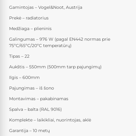
Gamintojas – Vogel&Noot, Austrija
Prekė – radiatorius
Medžiaga – plieninis
Galingumas – 976 W (pagal EN442 normas prie
75ºC/65ºC/20ºC temperatūrų)
Tipas – 22
Aukštis – 550mm (500mm tarp pajungimų)
Ilgis – 600mm
Pajungimas – iš šono
Montavimas – pakabinamas
Spalva – balta (RAL 9016)
Komplekte – laikikliai, nuorintojas, aklė
Garantija – 10 metų