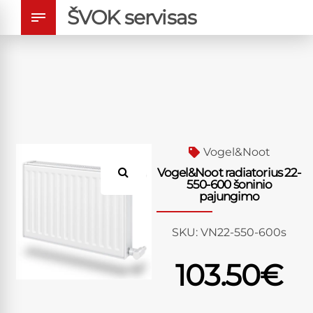
ŠVOK servisas
Vogel&Noot
Vogel&Noot radiatorius 22-
550-600 šoninio
pajungimo
SKU:
VN22-550-600s
103.50
€