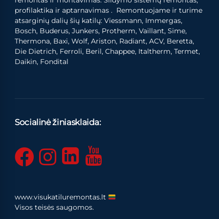
remontas ir montavimas. Šildymo sistemų remontas,
profilaktika ir aptarnavimas . Remontuojame ir turime
atsarginių dalių šių katilų: Viessmann, Immergas,
Bosch, Buderus, Junkers, Protherm, Vaillant, Sime,
Thermona, Baxi, Wolf, Ariston, Radiant, ACV, Beretta,
Die Dietrich, Ferroli, Beril, Chappee, Italtherm, Termet,
Daikin, Fondital
Socialinė žiniasklaida:
www.visukatiluremontas.lt
Visos teisės saugomos.