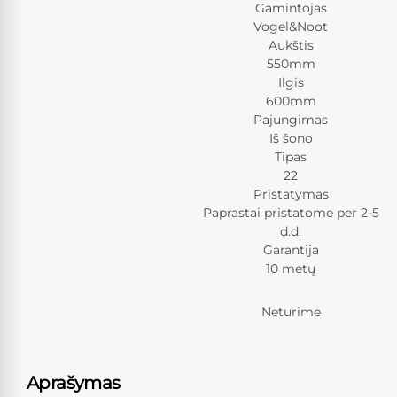
Gamintojas
Vogel&Noot
Aukštis
550mm
Ilgis
600mm
Pajungimas
Iš šono
Tipas
22
Pristatymas
Paprastai pristatome per 2-5
d.d.
Garantija
10 metų
Neturime
Aprašymas