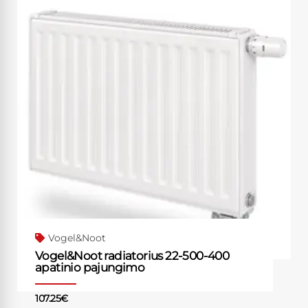
Vogel&Noot
Vogel&Noot radiatorius 22-500-400
apatinio pajungimo
107.25
€