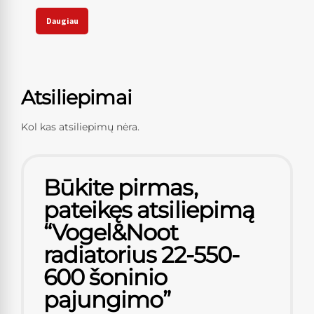
Daugiau
Atsiliepimai
Kol kas atsiliepimų nėra.
Būkite pirmas,
pateikęs atsiliepimą
“Vogel&Noot
radiatorius 22-550-
600 šoninio
pajungimo”