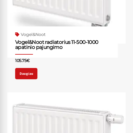
Vogel&Noot
Vogel&Noot radiatorius 11-500-1000
apatinio pajungimo
105.75
€
Daugiau