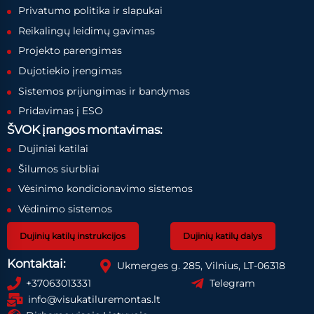
Privatumo politika ir slapukai
Reikalingų leidimų gavimas
Projekto parengimas
Dujotiekio įrengimas
Sistemos prijungimas ir bandymas
Pridavimas į ESO
ŠVOK įrangos montavimas:
Dujiniai katilai
Šilumos siurbliai
Vėsinimo kondicionavimo sistemos
Vėdinimo sistemos
Dujinių katilų instrukcijos
Dujinių katilų dalys
Kontaktai:
Ukmerges g. 285, Vilnius, LT-06318
+37063013331
Telegram
info@visukatiluremontas.lt