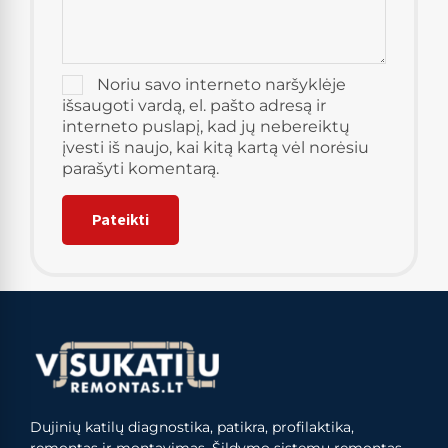
Noriu savo interneto naršyklėje
išsaugoti vardą, el. pašto adresą ir
interneto puslapį, kad jų nebereiktų
įvesti iš naujo, kai kitą kartą vėl norėsiu
parašyti komentarą.
Dujinių katilų diagnostika, patikra, profilaktika,