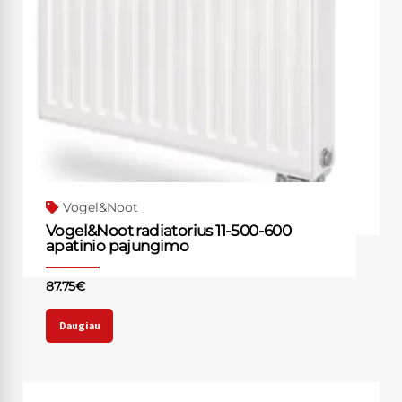
Vogel&Noot
Vogel&Noot radiatorius 11-500-600
apatinio pajungimo
87.75
€
Daugiau