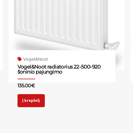
Vogel&Noot
Vogel&Noot radiatorius 22-500-920
šoninio pajungimo
135.00
€
Į krepšelį