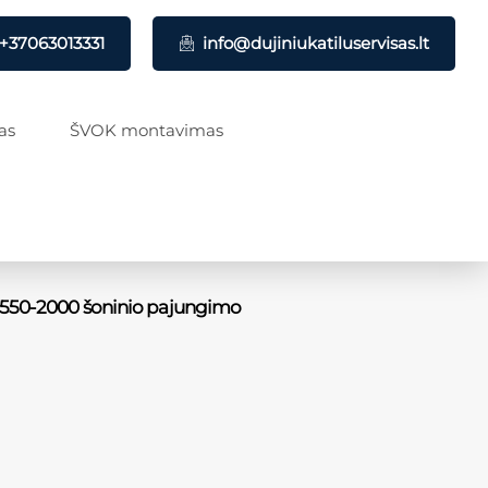
+37063013331
info@dujiniukatiluservisas.lt
as
ŠVOK montavimas
-550-2000 šoninio pajungimo