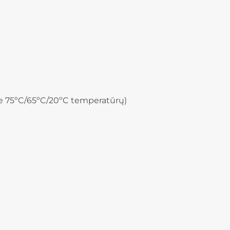
e 75ºC/65ºC/20ºC temperatūrų)