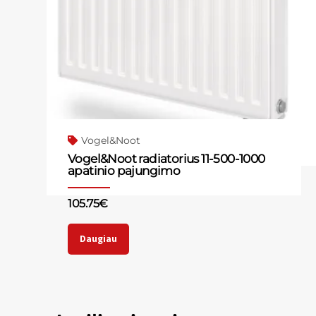
Vogel&Noot
Vogel&Noot radiatorius 11-500-1000
apatinio pajungimo
105.75
€
Daugiau