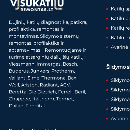
Katilų a
Katilų p
Dujinių katilų diagnostika, patikra,
Katilų 
profilaktika, remontas ir
montavimas. Šildymo sistemų
Katilų 
remontas, profilaktika ir
Avarinė
aptarnavimas . Remontuojame ir
turime atsarginių dalių šių katilų:
Viessmann, Immergas, Bosch,
Šildymo si
Buderus, Junkers, Protherm,
Vaillant, Sime, Thermona, Baxi,
Šildymo
Wolf, Ariston, Radiant, ACV,
Šildymo 
Beretta, Die Dietrich, Ferroli, Beril,
Chappee, Italtherm, Termet,
Šildymo
Daikin, Fondital
Šildymo
Avarinė