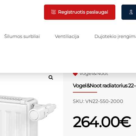
Registruotis paslaugai
Šilumos surbliai
Ventiliacija
Dujotekio įrengim
Vogel&Noot
Vogel&Noot radiatorius 22
SKU:
VN22-550-2000
264.00
€