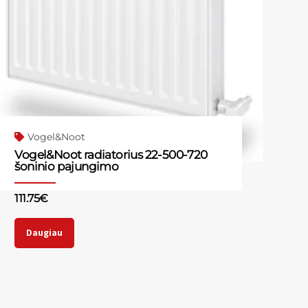
Vogel&Noot
Vogel&Noot radiatorius 22-500-720
šoninio pajungimo
111.75
€
Daugiau