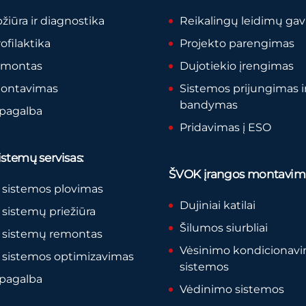
pžiūra ir diagnostika
Reikalingų leidimų ga
rofilaktika
Projekto parengimas
remontas
Dujotiekio įrengimas
montavimas
Sistemos prijungimas i
bandymas
 pagalba
Pridavimas į ESO
stemų servisas:
ŠVOK įrangos montavim
 sistemos plovimas
Dujiniai katilai
sistemų priežiūra
Šilumos siurbliai
 sistemų remontas
Vėsinimo kondicionav
 sistemos optimizavimas
sistemos
 pagalba
Vėdinimo sistemos