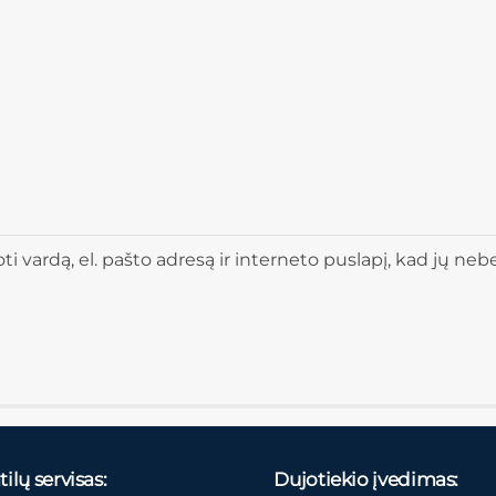
 vardą, el. pašto adresą ir interneto puslapį, kad jų nebere
ilų servisas:
Dujotiekio įvedimas: