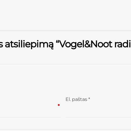
s atsiliepimą “Vogel&Noot rad
El. paštas
*