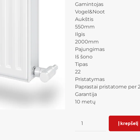
Gamintojas
Vogel&Noot
Aukštis
550mm
Ilgis
2000mm
Pajungimas
Iš šono
Tipas
22
Pristatymas
Paprastai pristatome per 2
Garantija
10 metų
Kiekis
Į krepšelį