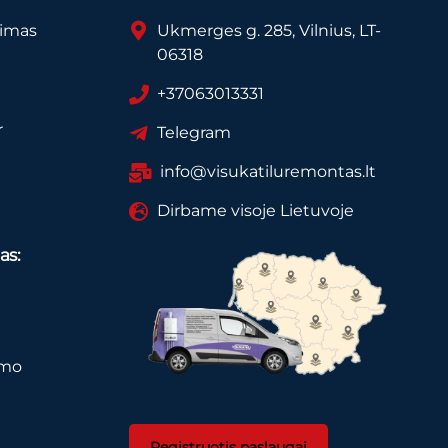
vimas
Ukmerges g. 285, Vilnius, LT-
06318
+37063013331
r
Telegram
info@visukatiluremontas.lt
Dirbame visoje Lietuvoje
as:
imo
Registruotis paslaugai