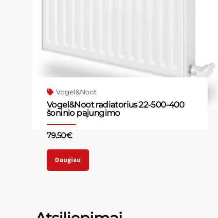
Vogel&Noot
Vogel&Noot radiatorius 22-500-400
šoninio pajungimo
79.50
€
Daugiau