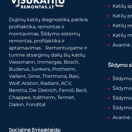
Katilų a
Katilų p
Dujinių katilų diagnostika, patikra,
Katilų 
profilaktika, remontas ir
montavimas. Šildymo sistemų
Katilų 
remontas, profilaktika ir
Avarinė
aptarnavimas . Remontuojame ir
turime atsarginių dalių šių katilų:
Viessmann, Immergas, Bosch,
Šildymo si
Buderus, Junkers, Protherm,
Vaillant, Sime, Thermona, Baxi,
Šildymo
Wolf, Ariston, Radiant, ACV,
Šildymo 
Beretta, Die Dietrich, Ferroli, Beril,
Chappee, Italtherm, Termet,
Šildymo
Daikin, Fondital
Šildymo
Avarinė
Socialinė žiniasklaida: