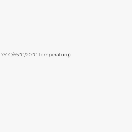
 75ºC/65ºC/20ºC temperatūrų)