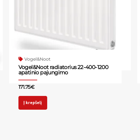
Vogel&Noot
Vogel&Noot radiatorius 22-400-1200
apatinio pajungimo
171.75
€
Į krepšelį