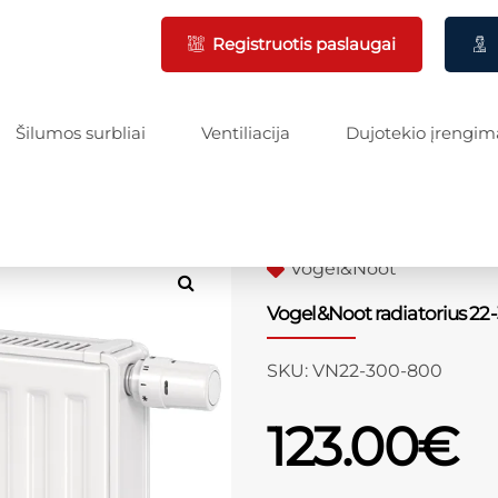
Registruotis paslaugai
Šilumos surbliai
Ventiliacija
Dujotekio įrengim
Vogel&Noot
Vogel&Noot radiatorius 22
SKU:
VN22-300-800
123.00
€