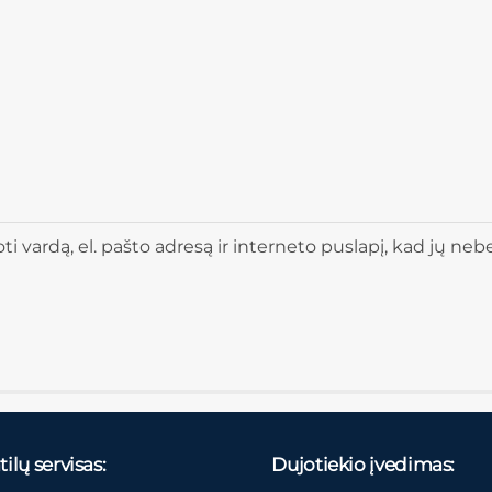
 vardą, el. pašto adresą ir interneto puslapį, kad jų nebere
ilų servisas:
Dujotiekio įvedimas: