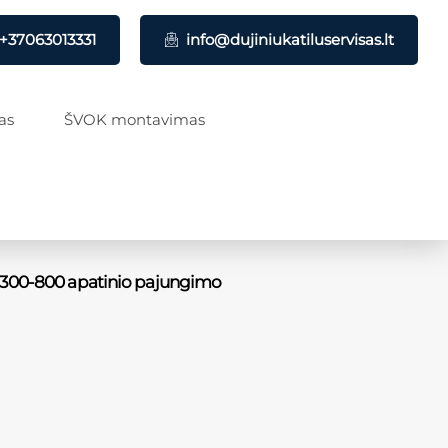
+37063013331
info@dujiniukatiluservisas.lt
as
ŠVOK montavimas
-300-800 apatinio pajungimo