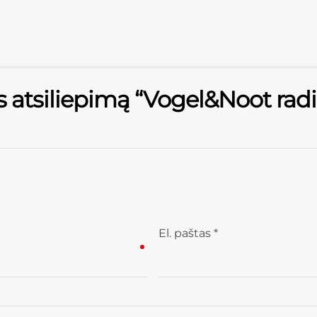
s atsiliepimą “Vogel&Noot rad
El. paštas
*