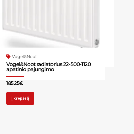
Vogel&Noot
Vogel&Noot radiatorius 22-500-1120
apatinio pajungimo
185.25
€
Į krepšelį