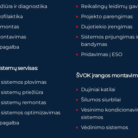
pžiūra ir diagnostika
Reikalingų leidimų ga
rofilaktika
Projekto parengimas
remontas
Dujotiekio įrengimas
montavimas
Sistemos prijungimas i
bandymas
 pagalba
Pridavimas į ESO
stemų servisas:
ŠVOK įrangos montavim
 sistemos plovimas
Dujiniai katilai
sistemų priežiūra
Šilumos siurbliai
 sistemų remontas
Vėsinimo kondicionav
 sistemos optimizavimas
sistemos
 pagalba
Vėdinimo sistemos