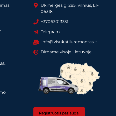
vimas
Ukmerges g. 285, Vilnius, LT-
06318
+37063013331
r
Telegram
info@visukatiluremontas.lt
Dirbame visoje Lietuvoje
as:
imo
Registruotis paslaugai