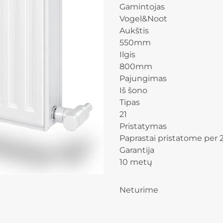
Gamintojas
Vogel&Noot
Aukštis
550mm
Ilgis
800mm
Pajungimas
Iš šono
Tipas
21
Pristatymas
Paprastai pristatome per 2
Garantija
10 metų
Neturime