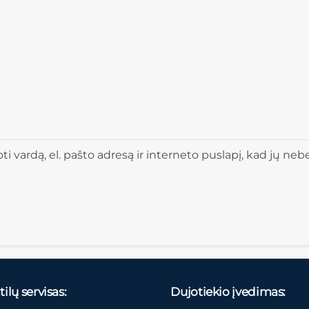
 vardą, el. pašto adresą ir interneto puslapį, kad jų nebere
ilų servisas:
Dujotiekio įvedimas: