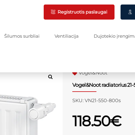
Registruotis paslaugai
Šilumos surbliai
Ventiliacija
Dujotekio įrengim
Vogel&Noot
Vogel&Noot radiatorius 21
SKU:
VN21-550-800s
118.50
€