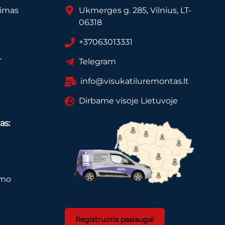
vimas
Ukmerges g. 285, Vilnius, LT-
06318
+37063013331
r
Telegram
info@visukatiluremontas.lt
Dirbame visoje Lietuvoje
as:
imo
Registruotis paslaugai