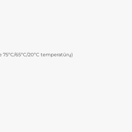
e 75ºC/65ºC/20ºC temperatūrų)