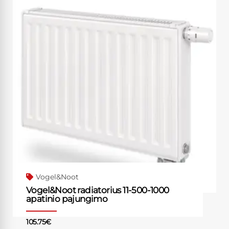
Vogel&Noot
Vogel&Noot radiatorius 11-500-1000
apatinio pajungimo
105.75
€