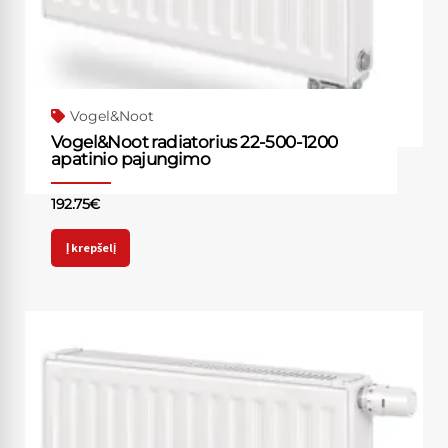
Vogel&Noot
Vogel&Noot radiatorius 22-500-1200
apatinio pajungimo
192.75
€
Į krepšelį