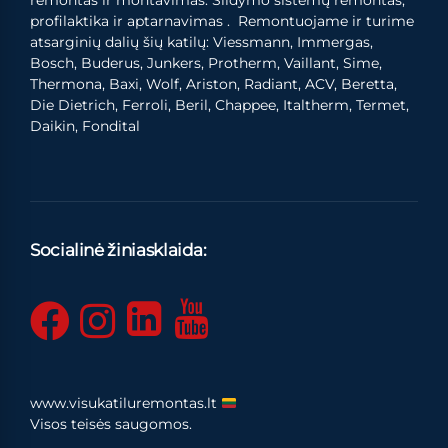
remontas ir montavimas. Šildymo sistemų remontas,
profilaktika ir aptarnavimas . Remontuojame ir turime
atsarginių dalių šių katilų: Viessmann, Immergas,
Bosch, Buderus, Junkers, Protherm, Vaillant, Sime,
Thermona, Baxi, Wolf, Ariston, Radiant, ACV, Beretta,
Die Dietrich, Ferroli, Beril, Chappee, Italtherm, Termet,
Daikin, Fondital
Socialinė žiniasklaida:
www.visukatiluremontas.lt
Visos teisės saugomos.