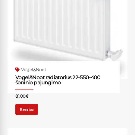
Vogel&Noot
Vogel&Noot radiatorius 22-550-400
šoninio pajungimo
81.00
€
Daugiau