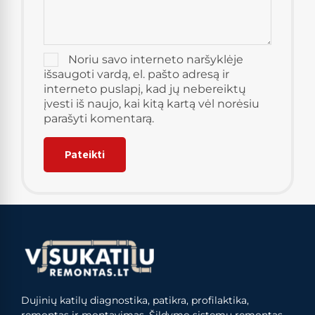
Noriu savo interneto naršyklėje
išsaugoti vardą, el. pašto adresą ir
interneto puslapį, kad jų nebereiktų
įvesti iš naujo, kai kitą kartą vėl norėsiu
parašyti komentarą.
Dujinių katilų diagnostika, patikra, profilaktika,