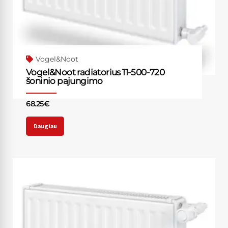
Vogel&Noot
Vogel&Noot radiatorius 11-500-720
šoninio pajungimo
68.25
€
Daugiau