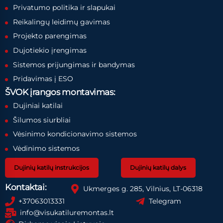
Privatumo politika ir slapukai
Reikalingų leidimų gavimas
Projekto parengimas
Dujotiekio įrengimas
Sistemos prijungimas ir bandymas
Pridavimas į ESO
ŠVOK įrangos montavimas:
Dujiniai katilai
Šilumos siurbliai
Vėsinimo kondicionavimo sistemos
Vėdinimo sistemos
Dujinių katilų instrukcijos
Dujinių katilų dalys
Kontaktai:
Ukmerges g. 285, Vilnius, LT-06318
+37063013331
Telegram
info@visukatiluremontas.lt