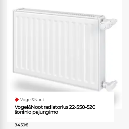
Vogel&Noot
Vogel&Noot radiatorius 22-550-520
šoninio pajungimo
94.50
€