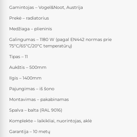
Gamintojas – Vogel&Noot, Austrija
Prekė – radiatorius
Medžiaga – plieninis
Galingumas – 1180 W (pagal EN442 normas prie
75ºC/65ºC/20ºC temperatūrų)
Tipas – 11
Aukštis – 500mm
Ilgis – 1400mm
Pajungimas – iš šono
Montavimas – pakabinamas
Spalva – balta (RAL 9016)
Komplekte – laikikliai, nuorintojas, aklė
Garantija – 10 metų