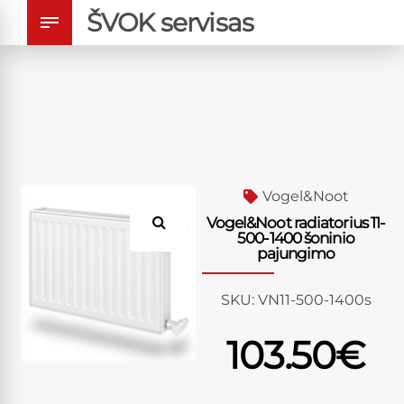
ŠVOK servisas
Vogel&Noot
Vogel&Noot radiatorius 11-
500-1400 šoninio
pajungimo
SKU:
VN11-500-1400s
103.50
€