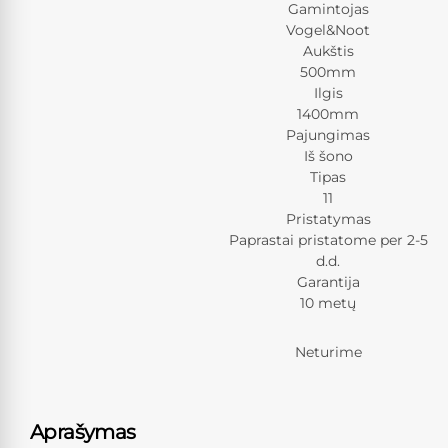
Gamintojas
Vogel&Noot
Aukštis
500mm
Ilgis
1400mm
Pajungimas
Iš šono
Tipas
11
Pristatymas
Paprastai pristatome per 2-5
d.d.
Garantija
10 metų
Neturime
Aprašymas