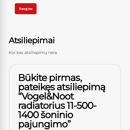
Daugiau
Atsiliepimai
Kol kas atsiliepimų nėra.
Būkite pirmas,
pateikęs atsiliepimą
“Vogel&Noot
radiatorius 11-500-
1400 šoninio
pajungimo”