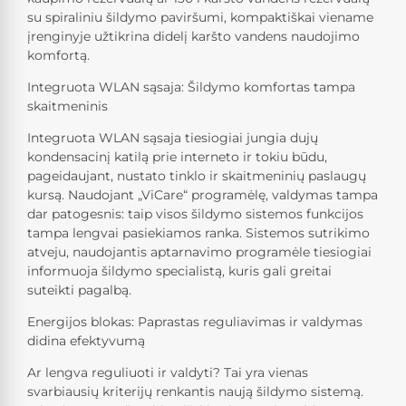
su spiraliniu šildymo paviršumi, kompaktiškai viename
įrenginyje užtikrina didelį karšto vandens naudojimo
komfortą.
Integruota WLAN sąsaja: Šildymo komfortas tampa
skaitmeninis
Integruota WLAN sąsaja tiesiogiai jungia dujų
kondensacinį katilą prie interneto ir tokiu būdu,
pageidaujant, nustato tinklo ir skaitmeninių paslaugų
kursą. Naudojant „ViCare“ programėlę, valdymas tampa
dar patogesnis: taip visos šildymo sistemos funkcijos
tampa lengvai pasiekiamos ranka. Sistemos sutrikimo
atveju, naudojantis aptarnavimo programėle tiesiogiai
informuoja šildymo specialistą, kuris gali greitai
suteikti pagalbą.
Energijos blokas: Paprastas reguliavimas ir valdymas
didina efektyvumą
Ar lengva reguliuoti ir valdyti? Tai yra vienas
svarbiausių kriterijų renkantis naują šildymo sistemą.