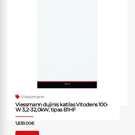
Viessmann
Viessmann dujinis katilas Vitodens 100-
W 3,2-32,0kW, tipas B1HF
1,839.00
€