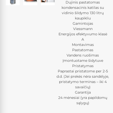
Dujinis pastatomas
kondensacinis katilas su
vidinio šildymo 130 litrų
kaupikliu
Gamintojas
Viessmann
Energijos efektyvumo klasė
A
Montavimas
Pastatomas
Vandens ruošimas
Įmontuotame šidytuve
Pristatymas
Paprastai pristatome per 2-5
d.d. (Jei prekės nėra sandėlyje,
pristatymo terminas – iki 4
savaičių)
Garantija
24 mėnesiai (yra papildomų
sąlygų)