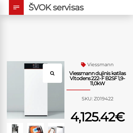
ŠVOK servisas
Viessmann
Viessmann dujinis katilas
Vitodens 222-F B2SF 1,9-
11,0kW
SKU:
Z019422
4,125.42
€