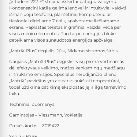
„Vitodens 222-F“ stebina išskirtai patogiu valdymu.
Kondensacinį katilą galima lengvai ir intuityviai valdyti
išmaniuoju telefonu, planšetiniu kompiuteriu ar
tiesiogiai dideliame 7 colių spalvotame liečiamame
ekrane. Paprastas tekstas ir grafiniai vaizdai veda per
visus meniu elementus. Tuo tarpu energijos bloke
pateikiama visos sunaudotos energijos apžvalga.
„MatriX-Plus“ degiklis: Jūsų šildymo sistemos širdis
Naujasis „MatriX-Plus“ degiklis -visų pirma vertinamas
dėl efektyvaus veikimo, mažos kenksmingų medžiagų
ir triukšmo emisijos. Specialus nerūdijančio plieno
„MatriX“ paviršius yra atsparus aukštai temperatūrai,
todėl užtikrina patikimą eksploataciją ir ilgą tarnavimo
laiką.
Techniniai duomenys:
Gamintojas – Viessmann, Vokietija
Prekės kodas – Z019422
Serija – B2SF