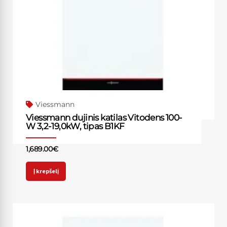
Viessmann
Viessmann dujinis katilas Vitodens 100-
W 3,2-19,0kW, tipas B1KF
1,689.00
€
Į krepšelį