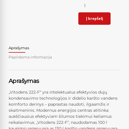
Kiekis
Į krepšelį
Aprašymas
Papildoma informacija
Aprašymas
„Vitodens 222-F“ yra intelektualus efektyvios dujų
kondensavimo technologijos ir didelio karšto vandens
komforto derinys – paprastas naudoti, ilgaamžis ir
skaitmeninis. Modernus energijos centras atitinka
aukščiausius efektyviam šilumos tiekimui keliamus
reikalavimus. „Vitodens 222-F“, naudodamas 100 l
kaupimo rezervuarą ar 130 l karšto vandens rezervuarą