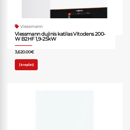
Viessmann
Viessmann dujinis katilas Vitodens 200-
W B2HF 1,9-25kW
3,620.00
€
Į krepšelį