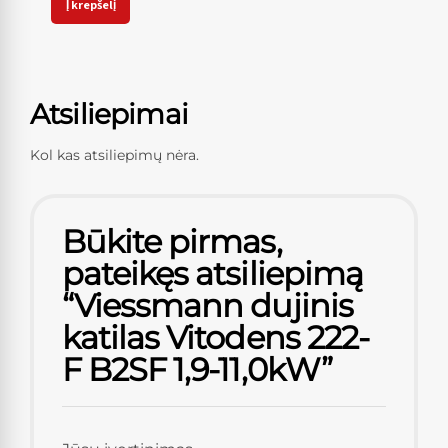
Į krepšelį
Atsiliepimai
Kol kas atsiliepimų nėra.
Būkite pirmas,
pateikęs atsiliepimą
“Viessmann dujinis
katilas Vitodens 222-
F B2SF 1,9-11,0kW”