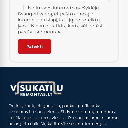
Noriu savo interneto naršyklėje
išsaugoti vardą, el. pašto adresą ir
interneto puslapį, kad jų nebereiktų
įvesti iš naujo, kai kitą kartą vėl norėsiu
parašyti komentarą.
Dujinių katilų diagnostika, patikra, profilaktika,
remontas ir montavimas. Šildymo sistemų remontas,
profilaktika ir aptarnavimas . Remontuojame ir turime
atsarginių dalių šių katilų: Viessmann, Immergas,