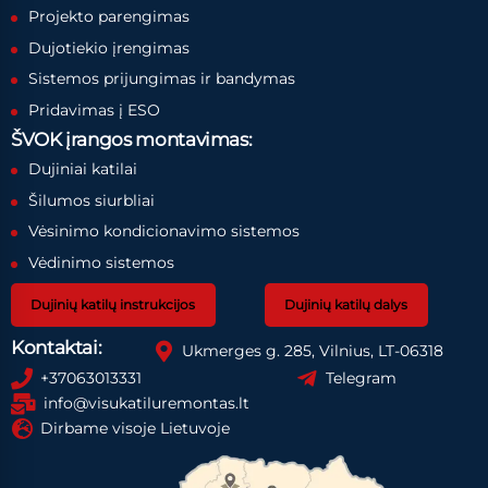
Projekto parengimas
Dujotiekio įrengimas
Sistemos prijungimas ir bandymas
Pridavimas į ESO
ŠVOK įrangos montavimas:
Dujiniai katilai
Šilumos siurbliai
Vėsinimo kondicionavimo sistemos
Vėdinimo sistemos
Dujinių katilų instrukcijos
Dujinių katilų dalys
Kontaktai:
Ukmerges g. 285, Vilnius, LT-06318
+37063013331
Telegram
info@visukatiluremontas.lt
Dirbame visoje Lietuvoje