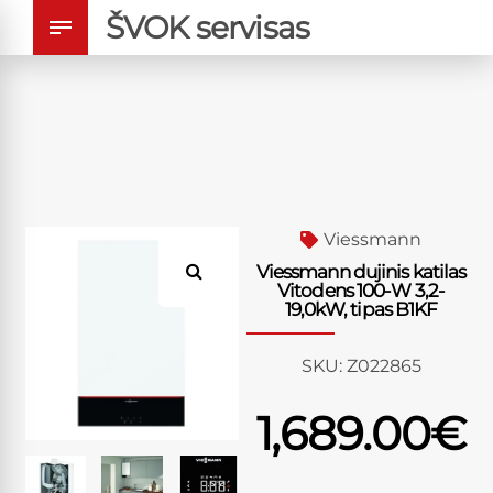
ŠVOK servisas
Viessmann
Viessmann dujinis katilas
Vitodens 100-W 3,2-
19,0kW, tipas B1KF
SKU:
Z022865
1,689.00
€