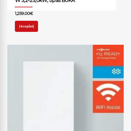
W 3,2-25,0kW, tipas B0KA
1,259.00
€
Į krepšelį