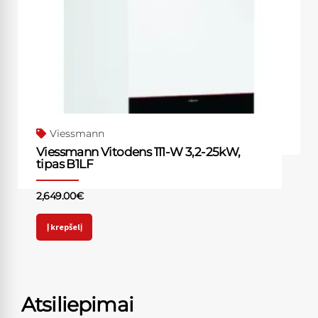
Viessmann
Viessmann Vitodens 111-W 3,2-25kW,
tipas B1LF
2,649.00
€
Į krepšelį
Atsiliepimai