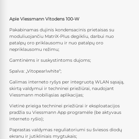
Apie Viessmann Vitodens 100-W
Pakabinamas dujinis kondensacinis prietaisas su
moduliuojančiu MatriX-Plus degikliu, darbui nuo
patalpų oro priklausomu ir nuo patalpų oro
nepriklausomu režimu;
Gamtinėms ir suskystintoms dujoms;
Spalva: „Vitopearlwhite“;
Galimas interneto ryšys per integruotą WLAN sąsają,
skirtą valdymui ir techninei priežiūrai, naudojant
Viessmann mobiliąsias aplikacijas;
Vietinė prieiga techninei priežiūrai ir eksploatacijos
pradžia su Viessmann App programėle (be aktyvaus
interneto ryšio);
Paprastas valdymas reguliatoriumi su šviesos diodų
ekranu ir jutikliniais mygtukais;