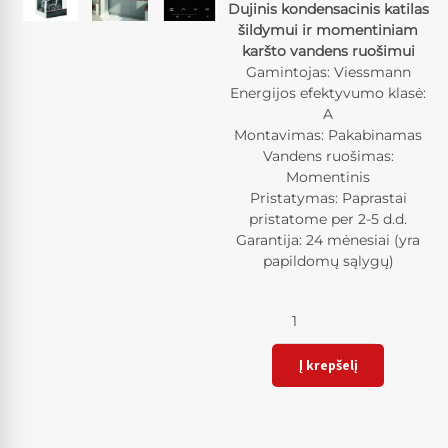
Dujinis kondensacinis katilas
šildymui ir momentiniam
karšto vandens ruošimui
Gamintojas: Viessmann
Energijos efektyvumo klasė:
A
Montavimas: Pakabinamas
Vandens ruošimas:
Momentinis
Pristatymas: Paprastai
pristatome per 2-5 d.d.
Garantija: 24 mėnesiai (yra
papildomų sąlygų)
Kiekis
Į krepšelį