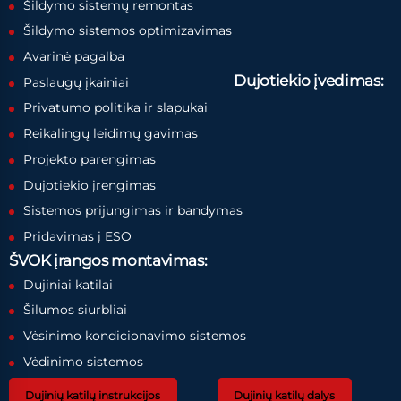
Šildymo sistemų remontas
Šildymo sistemos optimizavimas
Avarinė pagalba
Dujotiekio įvedimas:
Paslaugų įkainiai
Privatumo politika ir slapukai
Reikalingų leidimų gavimas
Projekto parengimas
Dujotiekio įrengimas
Sistemos prijungimas ir bandymas
Pridavimas į ESO
ŠVOK įrangos montavimas:
Dujiniai katilai
Šilumos siurbliai
Vėsinimo kondicionavimo sistemos
Vėdinimo sistemos
Dujinių katilų instrukcijos
Dujinių katilų dalys