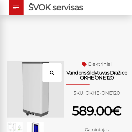
ŠVOK servisas
Elektriniai
Vandens šildytuvas Dražice
OKHE ONE 120
SKU:
OKHE-ONE120
589.00
€
Gamintojas