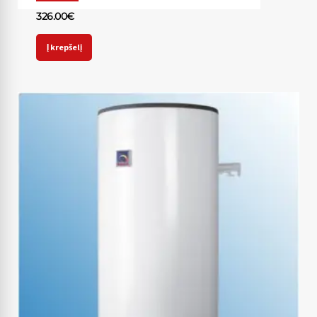
326.00
€
Į krepšelį