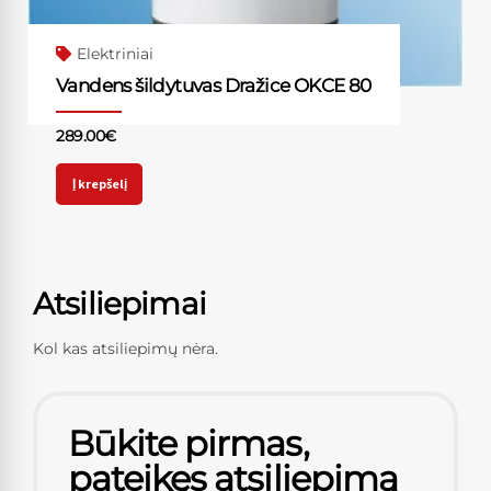
Elektriniai
Vandens šildytuvas Dražice OKCE 80
289.00
€
Į krepšelį
Atsiliepimai
Kol kas atsiliepimų nėra.
Būkite pirmas,
pateikęs atsiliepimą