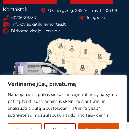
Kontaktai:
Ukmerges g. 285, Vilnius, LT-06318
+37063013331
Telegram
info@visukatiluremontas.lt
Dirbame visoje Lietuvoje
Vertiname jūsų privatumą
Naudojame slapukus siekdami pagerinti jūsų naršymo
Registruotis paslaugai
Gauti pasiūlymą
patirtį, teikti suasmenintus skelbimus ar turinį ir
analizuoti srautą. Spustelėdami „Priimti viską“
Skubi pagalba
sutinkate su mūsų slapukų naudojimo taisyklėmis.