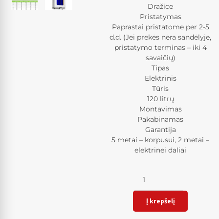
Dražice
Pristatymas
Paprastai pristatome per 2-5
d.d. (Jei prekės nėra sandėlyje,
pristatymo terminas – iki 4
savaičių)
Tipas
Elektrinis
Tūris
120 litrų
Montavimas
Pakabinamas
Garantija
5 metai – korpusui, 2 metai –
elektrinei daliai
Kiekis
Į krepšelį