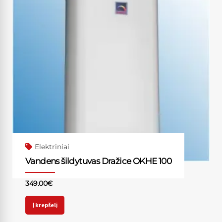
Elektriniai
Vandens šildytuvas Dražice OKHE 100
349.00
€
Į krepšelį