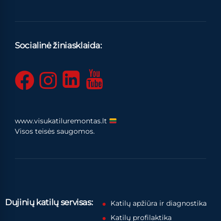
Socialinė žiniasklaida:
www.visukatiluremontas.lt
Visos teisės saugomos.
Dujinių katilų servisas:
Katilų apžiūra ir diagnostika
Katilų profilaktika