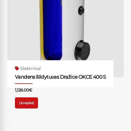
Elektriniai
Vandens šildytuvas Dražice OKCE 400 S
1,126.00
€
Į krepšelį