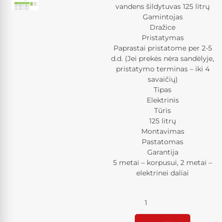
vandens šildytuvas 125 litrų
Gamintojas
Dražice
Pristatymas
Paprastai pristatome per 2-5
d.d. (Jei prekės nėra sandėlyje,
pristatymo terminas – iki 4
savaičių)
Tipas
Elektrinis
Tūris
125 litrų
Montavimas
Pastatomas
Garantija
5 metai – korpusui, 2 metai –
elektrinei daliai
Kiekis