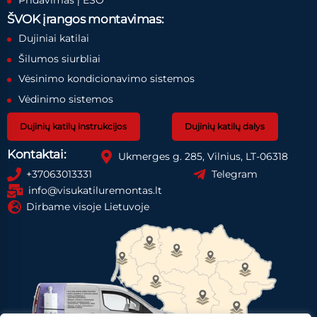
Pridavimas į ESO
ŠVOK įrangos montavimas:
Dujiniai katilai
Šilumos siurbliai
Vėsinimo kondicionavimo sistemos
Vėdinimo sistemos
Dujinių katilų instrukcijos
Dujinių katilų dalys
Kontaktai:
Ukmerges g. 285, Vilnius, LT-06318
+37063013331
Telegram
info@visukatiluremontas.lt
Dirbame visoje Lietuvoje