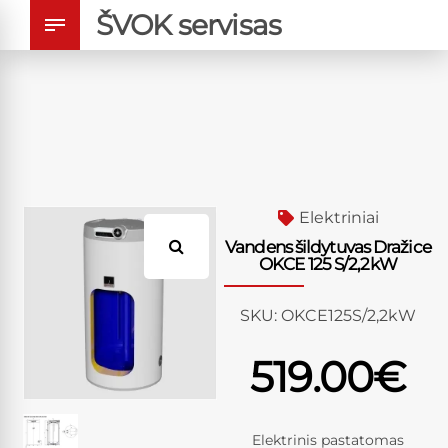
ŠVOK servisas
Elektriniai
Vandens šildytuvas Dražice
OKCE 125 S/2,2kW
SKU:
OKCE125S/2,2kW
519.00
€
Elektrinis pastatomas