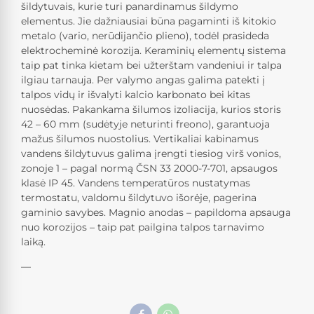
šildytuvais, kurie turi panardinamus šildymo
elementus. Jie dažniausiai būna pagaminti iš kitokio
metalo (vario, nerūdijančio plieno), todėl prasideda
elektrocheminė korozija. Keraminių elementų sistema
taip pat tinka kietam bei užterštam vandeniui ir talpa
ilgiau tarnauja. Per valymo angas galima patekti į
talpos vidų ir išvalyti kalcio karbonato bei kitas
nuosėdas. Pakankama šilumos izoliacija, kurios storis
42 – 60 mm (sudėtyje neturinti freono), garantuoja
mažus šilumos nuostolius. Vertikaliai kabinamus
vandens šildytuvus galima įrengti tiesiog virš vonios,
zonoje 1 – pagal normą ČSN 33 2000-7-701, apsaugos
klasė IP 45. Vandens temperatūros nustatymas
termostatu, valdomu šildytuvo išorėje, pagerina
gaminio savybes. Magnio anodas – papildoma apsauga
nuo korozijos – taip pat pailgina talpos tarnavimo
laiką.
—