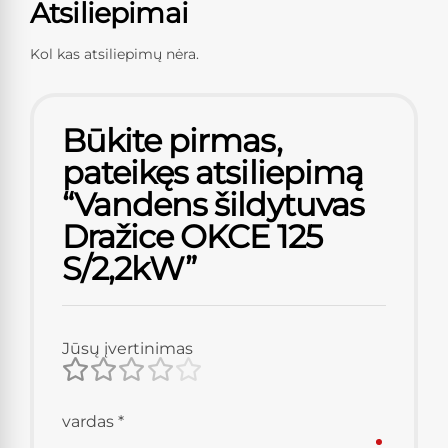
Atsiliepimai
Kol kas atsiliepimų nėra.
Būkite pirmas,
pateikęs atsiliepimą
“Vandens šildytuvas
Dražice OKCE 125
S/2,2kW”
Jūsų įvertinimas
vardas
*