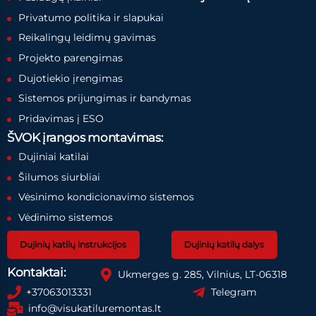
Privatumo politika ir slapukai
Reikalingų leidimų gavimas
Projekto parengimas
Dujotiekio įrengimas
Sistemos prijungimas ir bandymas
Pridavimas į ESO
ŠVOK įrangos montavimas:
Dujiniai katilai
Šilumos siurbliai
Vėsinimo kondicionavimo sistemos
Vėdinimo sistemos
Dujinių katilų instrukcijos
Dujinių katilų dalys
Kontaktai:
Ukmerges g. 285, Vilnius, LT-06318
+37063013331
Telegram
info@visukatiluremontas.lt