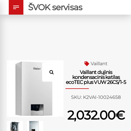
ŠVOK servisas
Vaillant
Vaillant dujinis
kondensacinis katilas
ecoTEC plus VUW 26CS/1-5
SKU:
K2VAI-10024658
2,032.00
€