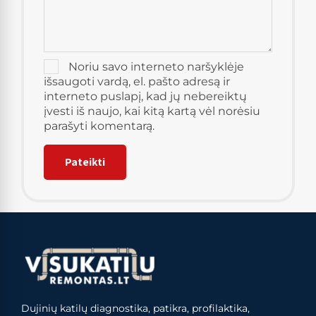
Noriu savo interneto naršyklėje
išsaugoti vardą, el. pašto adresą ir
interneto puslapį, kad jų nebereiktų
įvesti iš naujo, kai kitą kartą vėl norėsiu
parašyti komentarą.
Dujinių katilų diagnostika, patikra, profilaktika,