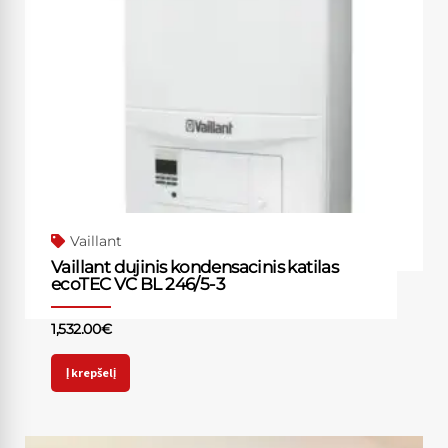
Vaillant
Vaillant dujinis kondensacinis katilas
ecoTEC VC BL 246/5-3
1,532.00
€
Į krepšelį