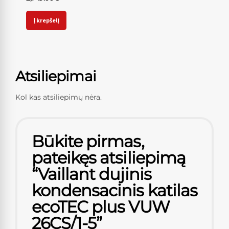
Į krepšelį
Atsiliepimai
Kol kas atsiliepimų nėra.
Būkite pirmas,
pateikęs atsiliepimą
“Vaillant dujinis
kondensacinis katilas
ecoTEC plus VUW
26CS/1-5”