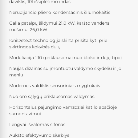
daviklis, 10l išsiplėtimo indas
Nerūdijančio plieno kondensacinis šilumokaitis
Galia patalpų šildymui 21,0 kW, karšto vandens
ruošimui 26,0 kW
IoniDetect technologija skirta prisitaikyti prie
skirtingos kokybės dujų
Moduliacija 1:10 (priklausomai nuo bloko ir dujų tipo)
Naujas dizainas su įmontuotu valdymo skydeliu ir jo
meniu
Modernus valdiklis sensoriniais mygtukais
Nuo oro sąlygų priklausomas valdymas.
Horizontalūs pajungimo vamzdžiai katilo apačioje
sumontavimui
Lengvai išvalomas sifonas
Aukšto efektyvumo siurblys