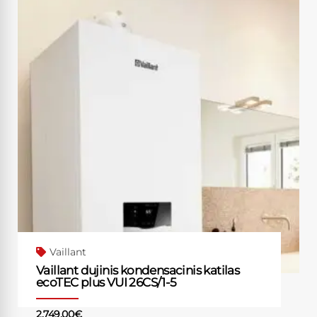
Vaillant
Vaillant dujinis kondensacinis katilas
ecoTEC plus VUI 26CS/1-5
2,749.00
€