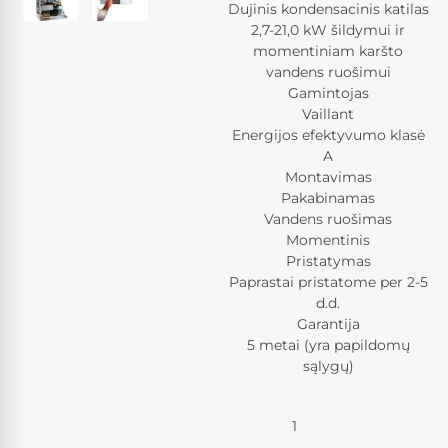
Dujinis kondensacinis katilas
2,7-21,0 kW šildymui ir
momentiniam karšto
vandens ruošimui
Gamintojas
Vaillant
Energijos efektyvumo klasė
A
Montavimas
Pakabinamas
Vandens ruošimas
Momentinis
Pristatymas
Paprastai pristatome per 2-5
d.d.
Garantija
5 metai (yra papildomų
sąlygų)
Kiekis