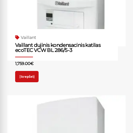
Vaillant
Vaillant dujinis kondensacinis katilas
ecoTEC VCW BL 286/5-3
1,759.00
€
Į krepšelį