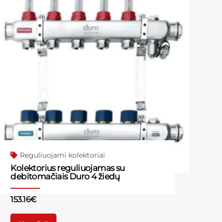
Reguliuojami kolektoriai
Kolektorius reguliuojamas su
debitomačiais Duro 4 žiedų
153.16
€