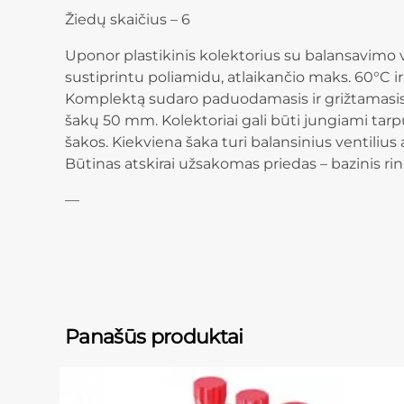
Žiedų skaičius – 6
Uponor plastikinis kolektorius su balansavimo v
sustiprintu poliamidu, atlaikančio maks. 60°C ir 
Komplektą sudaro paduodamasis ir grižtamasis 
šakų 50 mm. Kolektoriai gali būti jungiami tar
šakos. Kiekviena šaka turi balansinius ventilius
Būtinas atskirai užsakomas priedas – bazinis r
—
Panašūs produktai