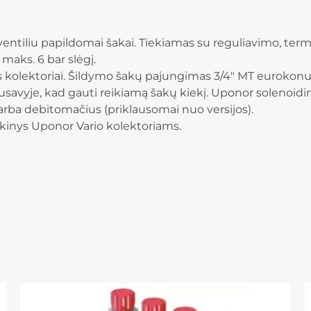
entiliu papildomai šakai. Tiekiamas su reguliavimo, term
maks. 6 bar slėgį.
kolektoriai. Šildymo šakų pajungimas 3/4″ MT eurokonu
pusavyje, kad gauti reikiamą šakų kiekį. Uponor soleno
 arba debitomačius (priklausomai nuo versijos).
inkinys Uponor Vario kolektoriams.