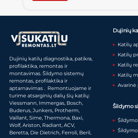
Dujinių kat
Katilų a
Katilų p
Dujinių katilų diagnostika, patikra,
Katilų 
profilaktika, remontas ir
montavimas. Šildymo sistemų
Katilų 
remontas, profilaktika ir
Avarinė
aptarnavimas . Remontuojame ir
turime atsarginių dalių šių katilų:
Viessmann, Immergas, Bosch,
Šildymo si
Buderus, Junkers, Protherm,
Vaillant, Sime, Thermona, Baxi,
Šildymo
Wolf, Ariston, Radiant, ACV,
Šildymo 
Beretta, Die Dietrich, Ferroli, Beril,