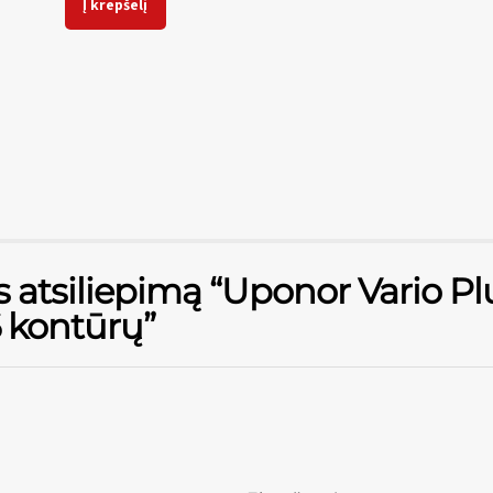
Į krepšelį
s atsiliepimą “Uponor Vario Pl
6 kontūrų”