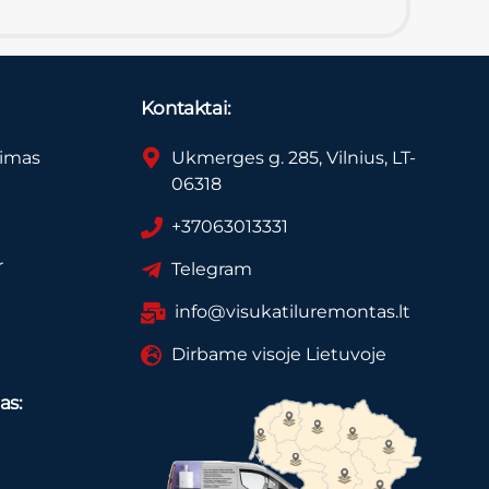
Kontaktai:
vimas
Ukmerges g. 285, Vilnius, LT-
06318
+37063013331
r
Telegram
info@visukatiluremontas.lt
Dirbame visoje Lietuvoje
as: