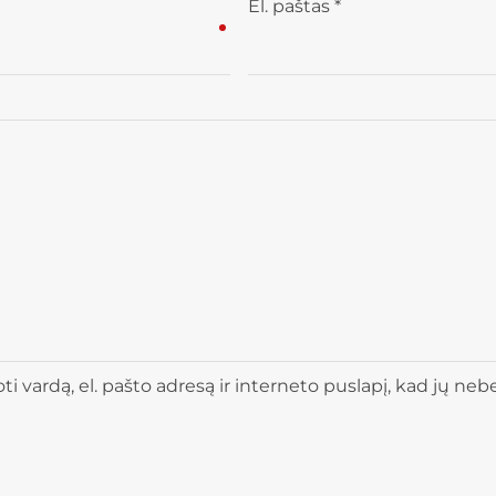
El. paštas
*
 vardą, el. pašto adresą ir interneto puslapį, kad jų nebere