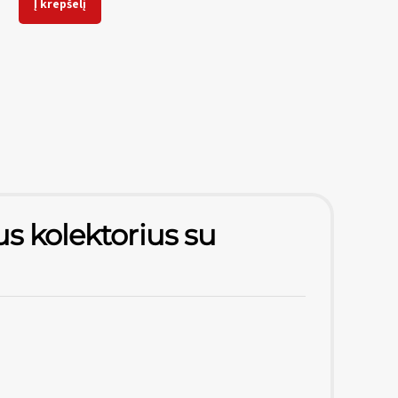
Į krepšelį
us kolektorius su