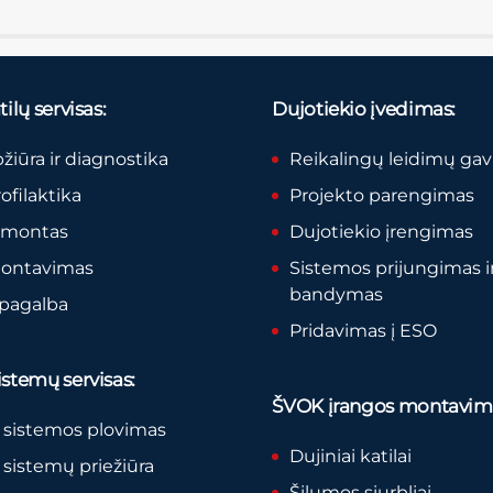
ilų servisas:
Dujotiekio įvedimas:
pžiūra ir diagnostika
Reikalingų leidimų ga
rofilaktika
Projekto parengimas
remontas
Dujotiekio įrengimas
montavimas
Sistemos prijungimas i
bandymas
 pagalba
Pridavimas į ESO
stemų servisas:
ŠVOK įrangos montavim
 sistemos plovimas
Dujiniai katilai
sistemų priežiūra
Šilumos siurbliai