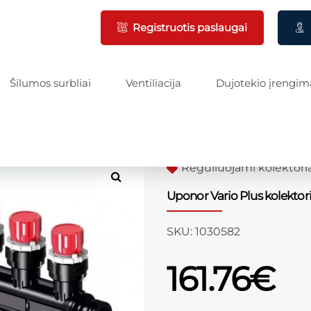
Registruotis paslaugai
Šilumos surbliai
Ventiliacija
Dujotekio įrengim
Reguliuojami kolektoria
Uponor Vario Plus kolektoriu
SKU:
1030582
161.76
€