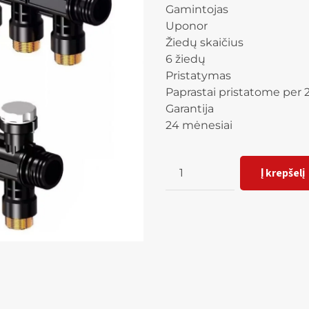
Gamintojas
Uponor
Žiedų skaičius
6 žiedų
Pristatymas
Paprastai pristatome per 2
Garantija
24 mėnesiai
Kiekis
Į krepšelį