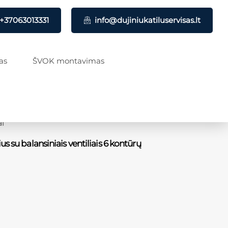
+37063013331
info@dujiniukatiluservisas.lt
as
ŠVOK montavimas
i
s su balansiniais ventiliais 6 kontūrų