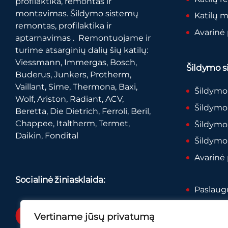
profilaktika, remontas ir
montavimas. Šildymo sistemų
Katilų 
remontas, profilaktika ir
Avarinė
aptarnavimas . Remontuojame ir
turime atsarginių dalių šių katilų:
Viessmann, Immergas, Bosch,
Šildymo si
Buderus, Junkers, Protherm,
Vaillant, Sime, Thermona, Baxi,
Šildymo
Wolf, Ariston, Radiant, ACV,
Šildymo 
Beretta, Die Dietrich, Ferroli, Beril,
Chappee, Italtherm, Termet,
Šildymo
Daikin, Fondital
Šildymo
Avarinė
Socialinė žiniasklaida:
Paslaugų
Privatum
Vertiname jūsų privatumą