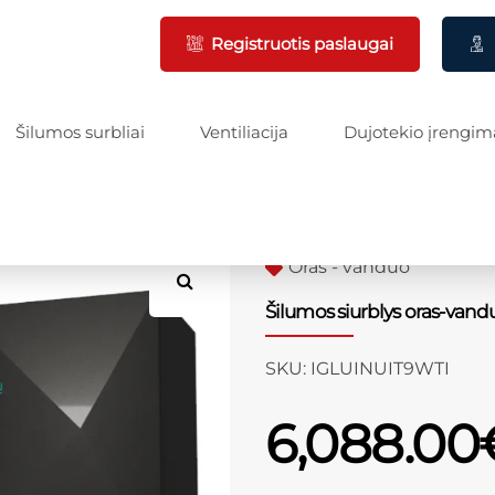
Registruotis paslaugai
Šilumos surbliai
Ventiliacija
Dujotekio įrengim
Oras - vanduo
Šilumos siurblys oras-vandu
SKU:
IGLUINUIT9WTI
6,088.00