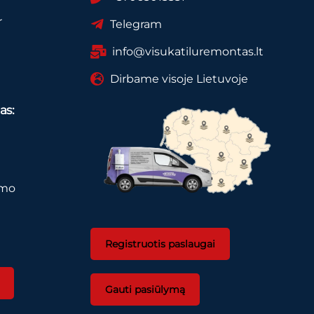
r
Telegram
info@visukatiluremontas.lt
Dirbame visoje Lietuvoje
as:
imo
Registruotis paslaugai
Gauti pasiūlymą