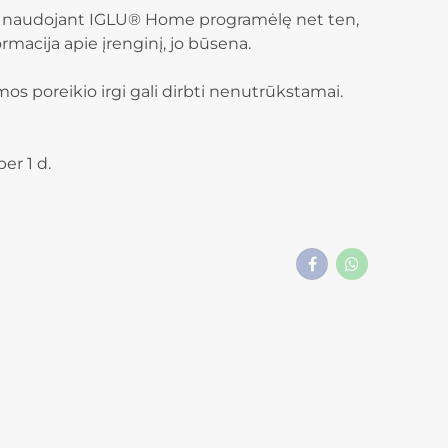
enginį naudojant IGLU® Home programėlę net ten,
rmacija apie įrenginį, jo būsena.
os poreikio irgi gali dirbti nenutrūkstamai.
er 1 d.