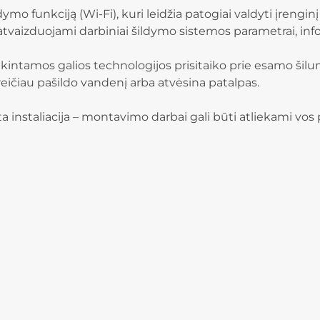
valdymo funkciją (Wi-Fi), kuri leidžia patogiai valdyti įr
atvaizduojami darbiniai šildymo sistemos parametrai, info
intamos galios technologijos prisitaiko prie esamo šilum
greičiau pašildo vandenį arba atvėsina patalpas.
a instaliacija – montavimo darbai gali būti atliekami vos p