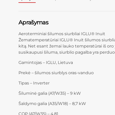
Aprašymas
Aeroterminiai šilumos siurbliai IGLU® Inuit
Žematemperatūriai IGLU® Inuit šilumos siurblia
kitą. Net esant žemai lauko temperatūrai iš oro
susikaupusi šiluma, siurblio pagalba yra perdu
Gamintojas – IGLU, Lietuva
Prekė – šilumos siurblys oras-vanduo
Tipas – Inverter
Šiluminė galia (A7/W35) – 9 kW
Šaldymo galia (A35/W18) – 8,7 kW
COP (A7/W35) – 4,81