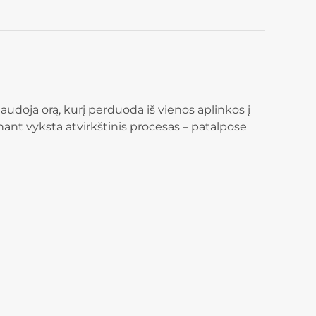
udoja orą, kurį perduoda iš vienos aplinkos į
nant vyksta atvirkštinis procesas – patalpose