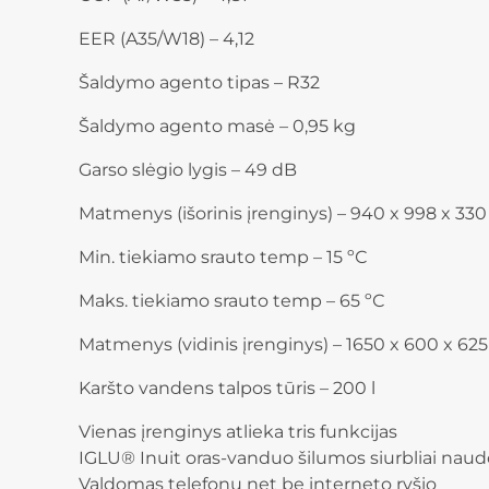
EER (A35/W18) – 4,12
Šaldymo agento tipas – R32
Šaldymo agento masė – 0,95 kg
Garso slėgio lygis – 49 dB
Matmenys (išorinis įrenginys) – 940 x 998 x 3
Min. tiekiamo srauto temp – 15 ºС
Maks. tiekiamo srauto temp – 65 ºС
Matmenys (vidinis įrenginys) – 1650 x 600 x 6
Karšto vandens talpos tūris – 200 l
Vienas įrenginys atlieka tris funkcijas
IGLU® Inuit oras-vanduo šilumos siurbliai naudoj
Valdomas telefonu net be interneto ryšio