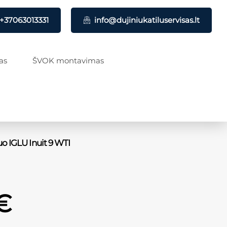
+37063013331
info@dujiniukatiluservisas.lt
as
ŠVOK montavimas
o IGLU Inuit 9 WTI
€