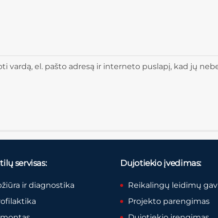
 vardą, el. pašto adresą ir interneto puslapį, kad jų nebere
ilų servisas:
Dujotiekio įvedimas:
pžiūra ir diagnostika
Reikalingų leidimų ga
rofilaktika
Projekto parengimas
remontas
Dujotiekio įrengimas