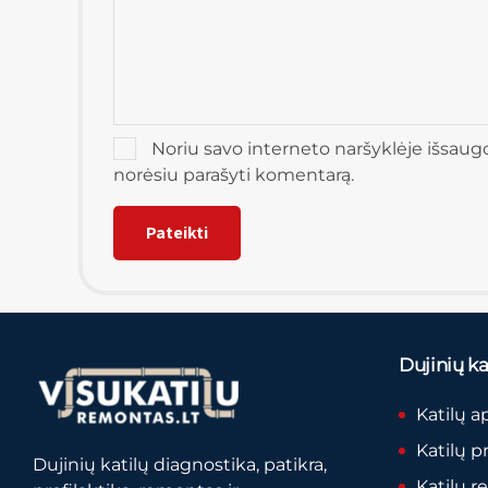
Noriu savo interneto naršyklėje išsaugoti
norėsiu parašyti komentarą.
Dujinių kat
Katilų a
Katilų p
Dujinių katilų diagnostika, patikra,
Katilų 