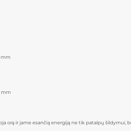
30 mm
25 mm
a orą ir jame esančią energiją ne tik patalpų šildymui, b