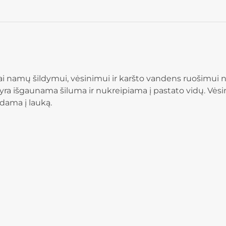
i namų šildymui, vėsinimui ir karšto vandens ruošimui na
 yra išgaunama šiluma ir nukreipiama į pastato vidų. Vėsi
odama į lauką.