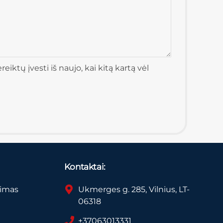
iktų įvesti iš naujo, kai kitą kartą vėl
Kontaktai:
vimas
Ukmerges g. 285, Vilnius, LT-
06318
+37063013331