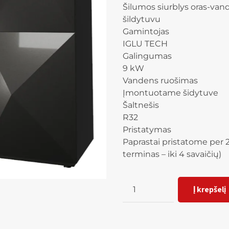
Šilumos siurblys oras-va
šildytuvu
Gamintojas
IGLU TECH
Galingumas
9 kW
Vandens ruošimas
Įmontuotame šidytuve
Šaltnešis
R32
Pristatymas
Paprastai pristatome per 2
terminas – iki 4 savaičių)
Kiekis
Į krepšelį