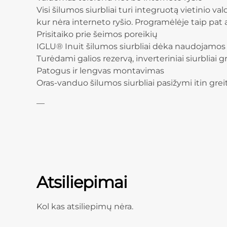
Visi šilumos siurbliai turi integruotą vietinio 
kur nėra interneto ryšio. Programėlėje taip pat 
Prisitaiko prie šeimos poreikių
IGLU® Inuit šilumos siurbliai dėka naudojamos k
Turėdami galios rezervą, inverteriniai siurbliai 
Patogus ir lengvas montavimas
Oras-vanduo šilumos siurbliai pasižymi itin greit
—
Atsiliepimai
Kol kas atsiliepimų nėra.