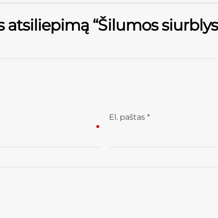
s atsiliepimą “Šilumos siurbl
El. paštas
*