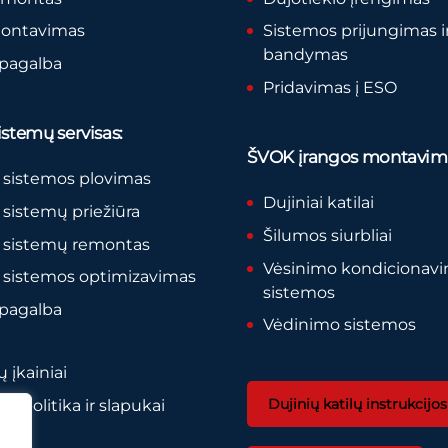
montavimas
Sistemos prijungimas i
bandymas
 pagalba
Pridavimas į ESO
stemų servisas:
ŠVOK įrangos montavim
 sistemos plovimas
Dujiniai katilai
sistemų priežiūra
Šilumos siurbliai
 sistemų remontas
Vėsinimo kondicionav
 sistemos optimizavimas
sistemos
 pagalba
Vėdinimo sistemos
 įkainiai
Dujinių katilų instrukcijos
o politika ir slapukai