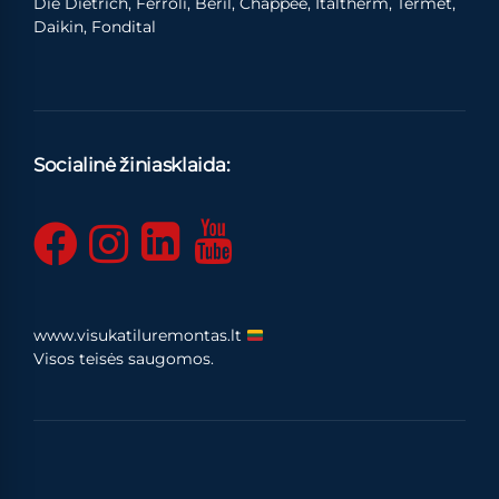
Die Dietrich, Ferroli, Beril, Chappee, Italtherm, Termet,
Daikin, Fondital
Socialinė žiniasklaida:
www.visukatiluremontas.lt
Visos teisės saugomos.