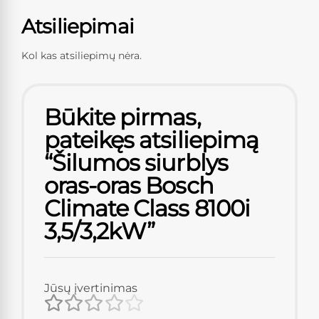
Atsiliepimai
Kol kas atsiliepimų nėra.
Būkite pirmas,
pateikęs atsiliepimą
“Šilumos siurblys
oras-oras Bosch
Climate Class 8100i
3,5/3,2kW”
Jūsų įvertinimas