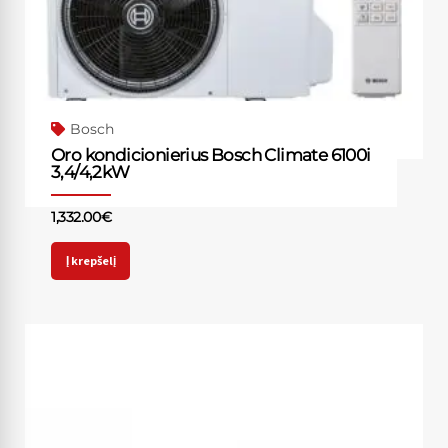
Bosch
Oro kondicionierius Bosch Climate 6100i
3,4/4,2kW
1,332.00
€
Į krepšelį