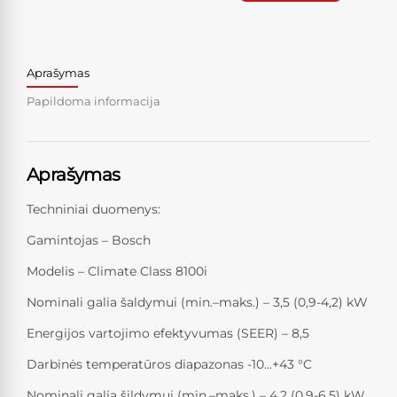
Aprašymas
Papildoma informacija
Aprašymas
Techniniai duomenys:
Gamintojas – Bosch
Modelis – Climate Class 8100i
Nominali galia šaldymui (min.–maks.) – 3,5 (0,9-4,2) kW
Energijos vartojimo efektyvumas (SEER) – 8,5
Darbinės temperatūros diapazonas -10…+43 °C
Nominali galia šildymui (min.–maks.) – 4,2 (0,9-6,5) kW