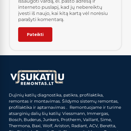
išsaugoti vardą, el. pašto adresą ir
interneto puslapį, kad jų nebereiktų
įvesti iš naujo, kai kitą kartą vėl norėsiu
parašyti komentarą.
Dujinių katilų diagnostika, patikra, profilaktika,
remontas ir montavimas. Šildymo sistemų remontas,
profilaktika ir aptarnavimas . Remontuojame ir turime
atsarginių dalių šių katilų: Viessmann, Immergas,
Bosch, Buderus, Junkers, Protherm, Vaillant, Sime,
Thermona, Baxi, Wolf, Ariston, Radiant, ACV, Beretta,