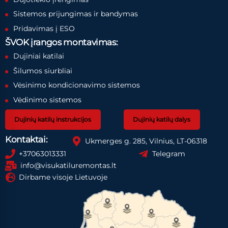
Sistemos prijungimas ir bandymas
Pridavimas į ESO
ŠVOK įrangos montavimas:
Dujiniai katilai
Šilumos siurbliai
Vėsinimo kondicionavimo sistemos
Vėdinimo sistemos
Dujinių katilų instrukcijos
Dujinių katilų dalys
Kontaktai:
Ukmerges g. 285, Vilnius, LT-06318
+37063013331
Telegram
info@visukatiluremontas.lt
Dirbame visoje Lietuvoje