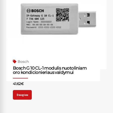
Bosch
Bosch G 10 CL-1 modulis nuotoliniam
oro kondicionieriaus valdymui
41.62
€
Daugiau