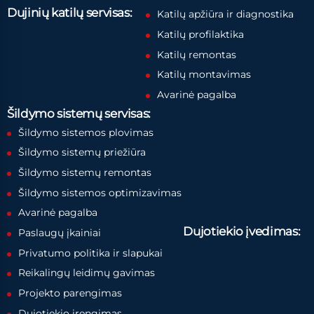
Dujinių katilų servisas:
Katilų apžiūra ir diagnostika
Katilų profilaktika
Katilų remontas
Katilų montavimas
Avarinė pagalba
Šildymo sistemų servisas:
Šildymo sistemos plovimas
Šildymo sistemų priežiūra
Šildymo sistemų remontas
Šildymo sistemos optimizavimas
Avarinė pagalba
Dujotiekio įvedimas:
Paslaugų įkainiai
Privatumo politika ir slapukai
Reikalingų leidimų gavimas
Projekto parengimas
Dujotiekio įrengimas