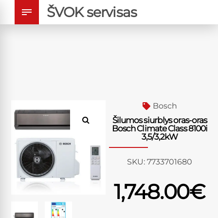
ŠVOK servisas
Bosch
Šilumos siurblys oras-oras
Bosch Climate Class 8100i
3,5/3,2kW
SKU:
7733701680
1,748.00
€