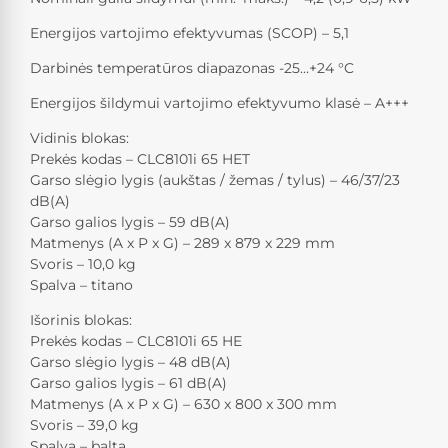
Energijos vartojimo efektyvumas (SCOP) – 5,1
Darbinės temperatūros diapazonas -25…+24 °C
Energijos šildymui vartojimo efektyvumo klasė – A+++
Vidinis blokas:
Prekės kodas – CLC8101i 65 HET
Garso slėgio lygis (aukštas / žemas / tylus) – 46/37/23
dB(A)
Garso galios lygis – 59 dB(A)
Matmenys (A x P x G) – 289 x 879 x 229 mm
Svoris – 10,0 kg
Spalva – titano
Išorinis blokas:
Prekės kodas – CLC8101i 65 HE
Garso slėgio lygis – 48 dB(A)
Garso galios lygis – 61 dB(A)
Matmenys (A x P x G) – 630 x 800 x 300 mm
Svoris – 39,0 kg
Spalva – balta