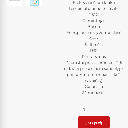
Efektyviai šildo lauko
temperatūrai nukritus iki
-25°C
Gamintojas
Bosch
Energijos efektyvumo klasė
A+++
Šaltnešis
R32
Pristatymas
Paprastai pristatome per 2-5
d.d. (Jei prekės nėra sandėlyje,
pristatymo terminas – iki 2
savaičių)
Garantija
24 mėnesiai
Kiekis
Į krepšelį