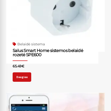
Belaidė sistema
Salus Smart Home sistemos belaidė
rozetė SPE600
65.49
€
Daugiau