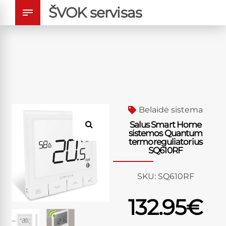
ŠVOK servisas
Belaidė sistema
Salus Smart Home
sistemos Quantum
termoreguliatorius
SQ610RF
SKU:
SQ610RF
132.95
€