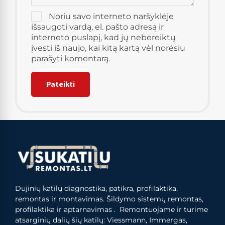
Noriu savo interneto naršyklėje
išsaugoti vardą, el. pašto adresą ir
interneto puslapį, kad jų nebereiktų
įvesti iš naujo, kai kitą kartą vėl norėsiu
parašyti komentarą.
Dujinių katilų diagnostika, patikra, profilaktika,
remontas ir montavimas. Šildymo sistemų remontas,
profilaktika ir aptarnavimas . Remontuojame ir turime
atsarginių dalių šių katilų: Viessmann, Immergas,