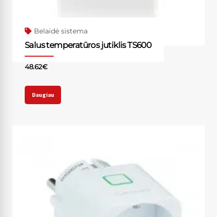
Belaidė sistema
Salus temperatūros jutiklis TS600
48.62
€
Daugiau