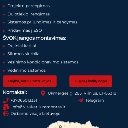
Projekto parengimas
Dujotiekio įrengimas
Sistemos prijungimas ir bandymas
Pridavimas į ESO
ŠVOK įrangos montavimas:
Dujiniai katilai
Šilumos siurbliai
Vėsinimo kondicionavimo sistemos
Vėdinimo sistemos
Dujinių katilų instrukcijos
Dujinių katilų dalys
Kontaktai:
Ukmerges g. 285, Vilnius, LT-06318
+37063013331
Telegram
info@visukatiluremontas.lt
Dirbame visoje Lietuvoje