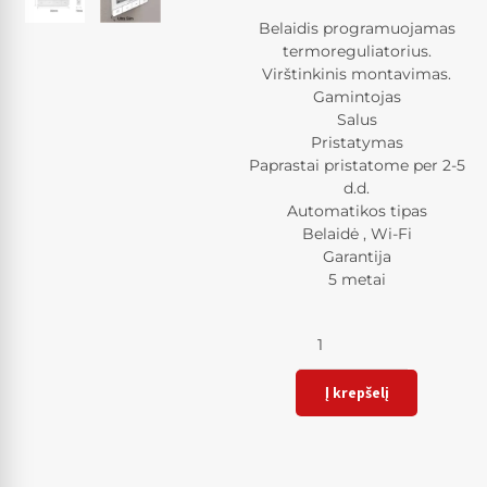
Belaidis programuojamas
termoreguliatorius.
Virštinkinis montavimas.
Gamintojas
Salus
Pristatymas
Paprastai pristatome per 2-5
d.d.
Automatikos tipas
Belaidė , Wi-Fi
Garantija
5 metai
Kiekis
Į krepšelį