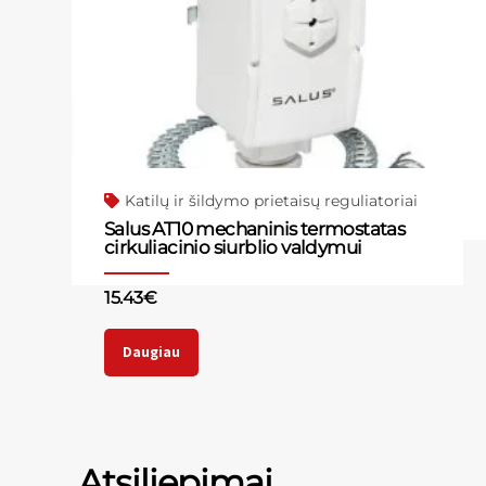
Katilų ir šildymo prietaisų reguliatoriai
Salus AT10 mechaninis termostatas
cirkuliacinio siurblio valdymui
15.43
€
Daugiau
Atsiliepimai