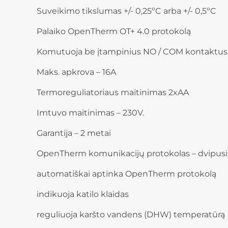
Suveikimo tikslumas +/- 0,25ºC arba +/- 0,5ºC
Palaiko OpenTherm OT+ 4.0 protokolą
Komutuoja be įtampinius NO / COM kontaktus
Maks. apkrova – 16A
Termoreguliatoriaus maitinimas 2xAA
Imtuvo maitinimas – 230V.
Garantija – 2 metai
OpenTherm komunikacijų protokolas – dvipusis r
automatiškai aptinka OpenTherm protokolą
indikuoja katilo klaidas
reguliuoja karšto vandens (DHW) temperatūrą