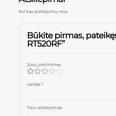
Kol kas atsiliepimų nėra.
Būkite pirmas, pateikę
RT520RF”
Jūsų įvertinimas
vardas
*
Tavo atsiliepimas