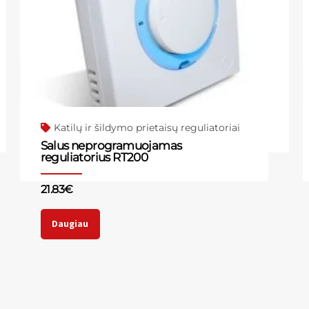
Katilų ir šildymo prietaisų reguliatoriai
Salus neprogramuojamas
reguliatorius RT200
21.83
€
Daugiau