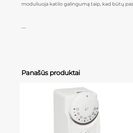
moduliuoja katilo galingumą taip, kad būtų p
—
Panašūs produktai