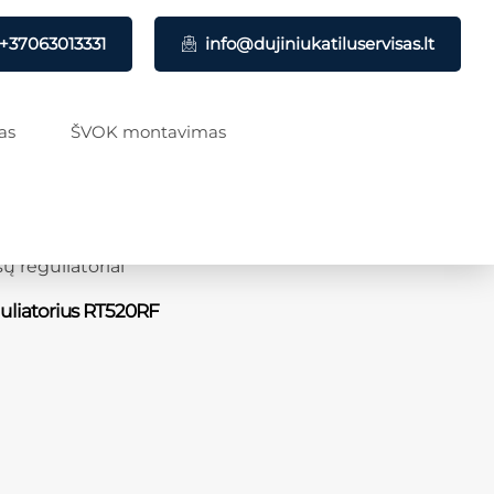
+37063013331
info@dujiniukatiluservisas.lt
as
ŠVOK montavimas
sų reguliatoriai
uliatorius RT520RF