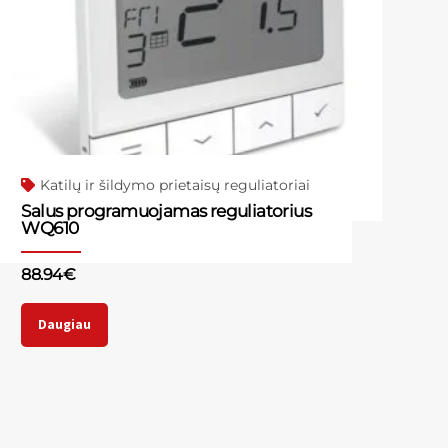
Katilų ir šildymo prietaisų reguliatoriai
Salus programuojamas reguliatorius
WQ610
88.94
€
Daugiau