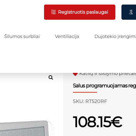
Registruotis paslaugai
Šilumos surbliai
Ventiliacija
Dujotekio įrengim
Katilų ir šildymo prietai
Salus programuojamas reg
SKU:
RT520RF
108.15
€