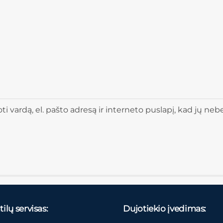
 vardą, el. pašto adresą ir interneto puslapį, kad jų nebere
ilų servisas:
Dujotiekio įvedimas: