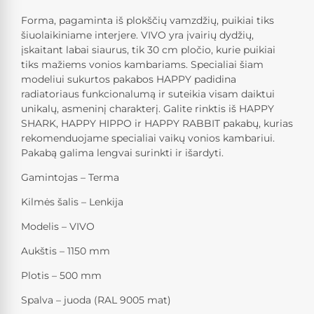
Forma, pagaminta iš plokščių vamzdžių, puikiai tiks
šiuolaikiniame interjere. VIVO yra įvairių dydžių,
įskaitant labai siaurus, tik 30 cm pločio, kurie puikiai
tiks mažiems vonios kambariams. Specialiai šiam
modeliui sukurtos pakabos HAPPY padidina
radiatoriaus funkcionalumą ir suteikia visam daiktui
unikalų, asmeninį charakterį. Galite rinktis iš HAPPY
SHARK, HAPPY HIPPO ir HAPPY RABBIT pakabų, kurias
rekomenduojame specialiai vaikų vonios kambariui.
Pakabą galima lengvai surinkti ir išardyti.
Gamintojas – Terma
Kilmės šalis – Lenkija
Modelis – VIVO
Aukštis – 1150 mm
Plotis – 500 mm
Spalva – juoda (RAL 9005 mat)