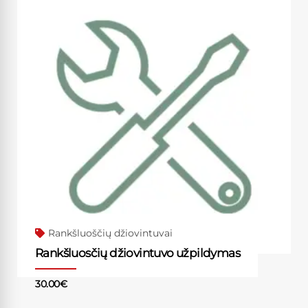
Rankšluoščių džiovintuvai
Rankšluosčių džiovintuvo užpildymas
30.00
€