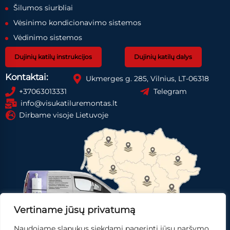
Šilumos siurbliai
Vėsinimo kondicionavimo sistemos
Vėdinimo sistemos
Dujinių katilų instrukcijos
Dujinių katilų dalys
Kontaktai:
Ukmerges g. 285, Vilnius, LT-06318
+37063013331
Telegram
info@visukatiluremontas.lt
Dirbame visoje Lietuvoje
Vertiname jūsų privatumą
Naudojame slapukus siekdami pagerinti jūsų naršymo