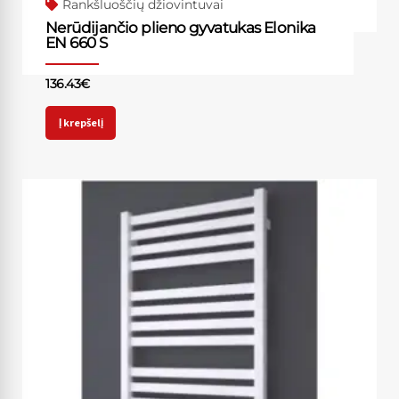
Rankšluoščių džiovintuvai
Nerūdijančio plieno gyvatukas Elonika
EN 660 S
136.43
€
Į krepšelį