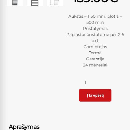
Aukštis – 1150 mm; plotis –
500 mm
Pristatymas
Paprastai pristatome per 2-5
d.d.
Gamintojas
Terma
Garantija
24 mėnesiai
Kiekis
Į krepšelį
Aprašymas