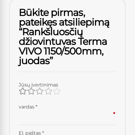
Būkite pirmas,
pateikęs atsiliepimą
“Rankšluosčių
džiovintuvas Terma
VIVO 1150/500mm,
juodas”
Jūsų įvertinimas
vardas
*
El. paštas
*