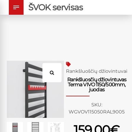
ŠVOK servisas
Rankšluoščių džiovintuvai
Rankšluosčių džiovintuvas
Terma VIVO 1150/500mm,
juodas
SKU:
WGVOV115050RAL9005
159.00
€