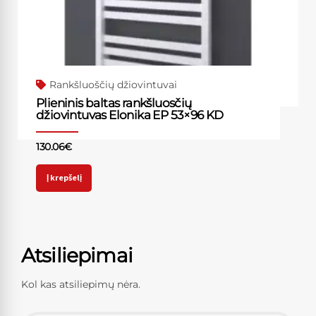
Rankšluoščių džiovintuvai
Plieninis baltas rankšluosčių
džiovintuvas Elonika EP 53×96 KD
130.06
€
Į krepšelį
Atsiliepimai
Kol kas atsiliepimų nėra.