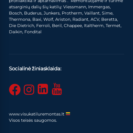
profilaktika ir aptarnavimas . Remontuojame ir turime
atsarginių dalių šių katilų: Viessmann, Immergas,
Bosch, Buderus, Junkers, Protherm, Vaillant, Sime,
Thermona, Baxi, Wolf, Ariston, Radiant, ACV, Beretta,
Die Dietrich, Ferroli, Beril, Chappee, Italtherm, Termet,
Daikin, Fondital
Socialinė žiniasklaida:
www.visukatiluremontas.lt
Visos teisės saugomos.