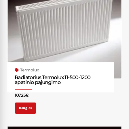
Termolux
Radiatorius Termolux 11-500-1200
apatinio pajungimo
107.25
€
Daugiau