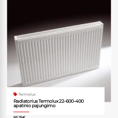
Termolux
Radiatorius Termolux 22-600-400
apatinio pajungimo
95.25
€