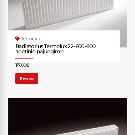
Termolux
Radiatorius Termolux 22-600-600
apatinio pajungimo
117.00
€
Daugiau