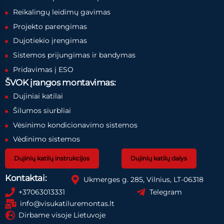
Reikalingų leidimų gavimas
Projekto parengimas
Dujotiekio įrengimas
Sistemos prijungimas ir bandymas
Pridavimas į ESO
ŠVOK įrangos montavimas:
Dujiniai katilai
Šilumos siurbliai
Vėsinimo kondicionavimo sistemos
Vėdinimo sistemos
Dujinių katilų instrukcijos
Dujinių katilų dalys
Kontaktai:
Ukmerges g. 285, Vilnius, LT-06318
+37063013331
Telegram
info@visukatiluremontas.lt
Dirbame visoje Lietuvoje