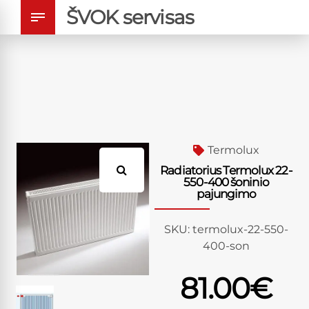
ŠVOK servisas
Termolux
Radiatorius Termolux 22-
550-400 šoninio
pajungimo
SKU:
termolux-22-550-
400-son
81.00
€