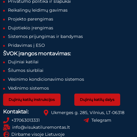
Privatumo politika ir slapukai
Reikalingų leidimų gavimas
Projekto parengimas
Dujotiekio įrengimas
Sistemos prijungimas ir bandymas
Pridavimas į ESO
ŠVOK įrangos montavimas:
Dujiniai katilai
Šilumos siurbliai
Vėsinimo kondicionavimo sistemos
Vėdinimo sistemos
Dujinių katilų instrukcijos
Dujinių katilų dalys
Kontaktai:
Ukmerges g. 285, Vilnius, LT-06318
+37063013331
Telegram
info@visukatiluremontas.lt
Dirbame visoje Lietuvoje