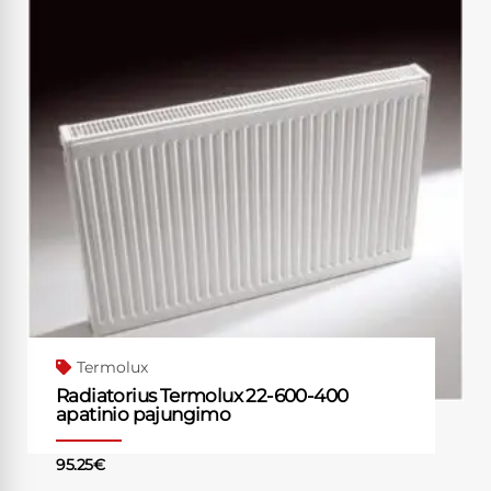
Termolux
Radiatorius Termolux 22-600-400
apatinio pajungimo
95.25
€