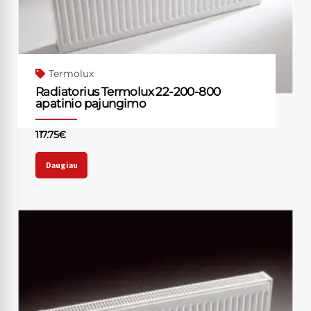
Termolux
Radiatorius Termolux 22-200-800
apatinio pajungimo
117.75
€
Daugiau