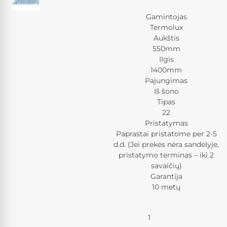
Gamintojas
Termolux
Aukštis
550mm
Ilgis
1400mm
Pajungimas
Iš šono
Tipas
22
Pristatymas
Paprastai pristatome per 2-5
d.d. (Jei prekės nėra sandėlyje,
pristatymo terminas – iki 2
savaičių)
Garantija
10 metų
Kiekis