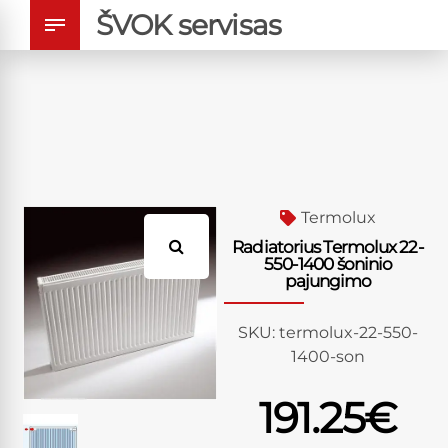
ŠVOK servisas
Termolux
Radiatorius Termolux 22-
550-1400 šoninio
pajungimo
SKU:
termolux-22-550-
1400-son
191.25
€