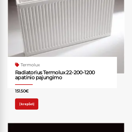
Termolux
Radiatorius Termolux 22-200-1200
apatinio pajungimo
151.50
€
Į krepšelį