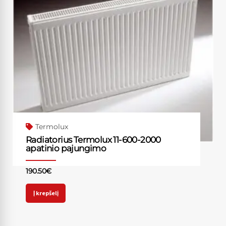
Termolux
Radiatorius Termolux 11-600-2000
apatinio pajungimo
190.50
€
Į krepšelį