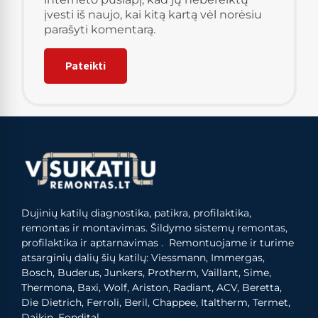
įvesti iš naujo, kai kitą kartą vėl norėsiu
parašyti komentarą.
Dujinių katilų diagnostika, patikra, profilaktika,
remontas ir montavimas. Šildymo sistemų remontas,
profilaktika ir aptarnavimas . Remontuojame ir turime
atsarginių dalių šių katilų: Viessmann, Immergas,
Bosch, Buderus, Junkers, Protherm, Vaillant, Sime,
Thermona, Baxi, Wolf, Ariston, Radiant, ACV, Beretta,
Die Dietrich, Ferroli, Beril, Chappee, Italtherm, Termet,
Daikin, Fondital