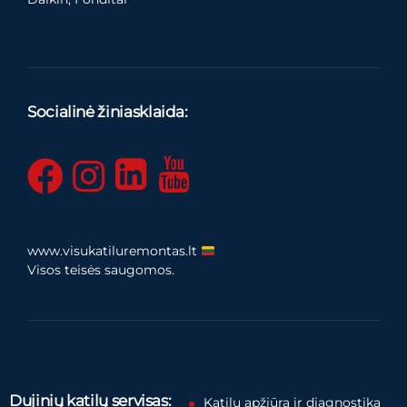
Socialinė žiniasklaida:
www.visukatiluremontas.lt
Visos teisės saugomos.
Dujinių katilų servisas:
Katilų apžiūra ir diagnostika