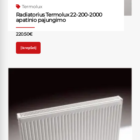
Termolux
Radiatorius Termolux 22-200-2000
apatinio pajungimo
220.50
€
Į krepšelį