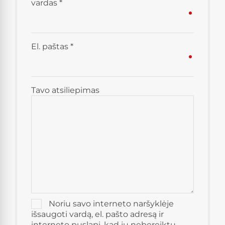
vardas
*
El. paštas
*
Tavo atsiliepimas
Noriu savo interneto naršyklėje
išsaugoti vardą, el. pašto adresą ir
interneto puslapį, kad jų nebereiktų