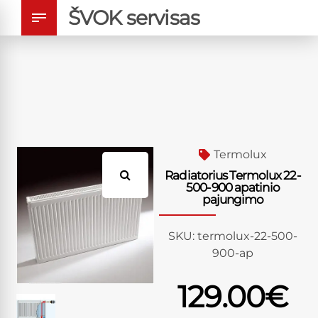
ŠVOK servisas
Termolux
Radiatorius Termolux 22-
500-900 apatinio
pajungimo
SKU:
termolux-22-500-
900-ap
129.00
€