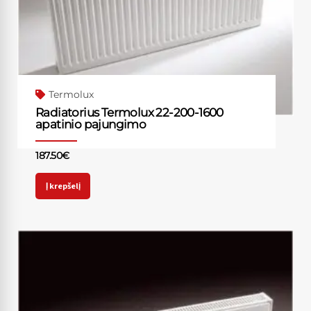
Termolux
Radiatorius Termolux 22-200-1600
apatinio pajungimo
187.50
€
Į krepšelį