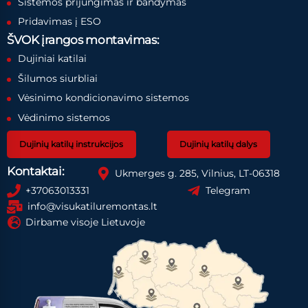
Sistemos prijungimas ir bandymas
Pridavimas į ESO
ŠVOK įrangos montavimas:
Dujiniai katilai
Šilumos siurbliai
Vėsinimo kondicionavimo sistemos
Vėdinimo sistemos
Dujinių katilų instrukcijos
Dujinių katilų dalys
Kontaktai:
Ukmerges g. 285, Vilnius, LT-06318
+37063013331
Telegram
info@visukatiluremontas.lt
Dirbame visoje Lietuvoje