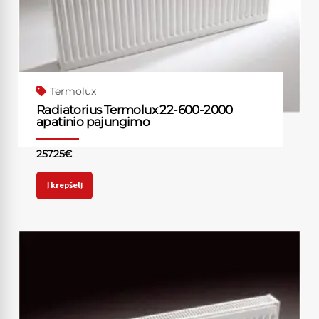
Termolux
Radiatorius Termolux 22-600-2000
apatinio pajungimo
257.25
€
Į krepšelį