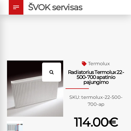
ŠVOK servisas
Termolux
Radiatorius Termolux 22-
500-700 apatinio
pajungimo
SKU:
termolux-22-500-
700-ap
114.00
€