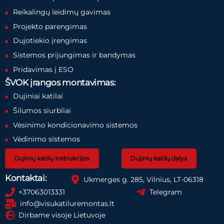
Reikalingų leidimų gavimas
Projekto parengimas
Dujotiekio įrengimas
Sistemos prijungimas ir bandymas
Pridavimas į ESO
ŠVOK įrangos montavimas:
Dujiniai katilai
Šilumos siurbliai
Vėsinimo kondicionavimo sistemos
Vėdinimo sistemos
Dujinių katilų instrukcijos
Dujinių katilų dalys
Kontaktai:
Ukmerges g. 285, Vilnius, LT-06318
+37063013331
Telegram
info@visukatiluremontas.lt
Dirbame visoje Lietuvoje