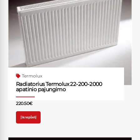
Termolux
Radiatorius Termolux 22-200-2000
apatinio pajungimo
220.50
€
Į krepšelį