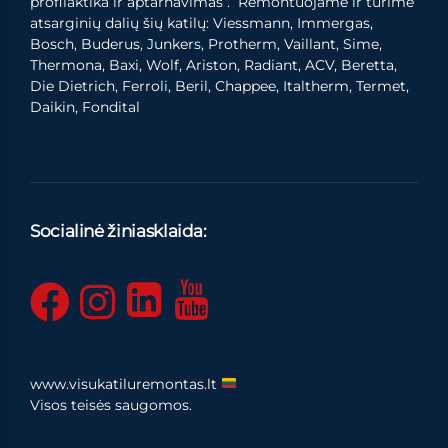
profilaktika ir aptarnavimas . Remontuojame ir turime
atsarginių dalių šių katilų: Viessmann, Immergas,
Bosch, Buderus, Junkers, Protherm, Vaillant, Sime,
Thermona, Baxi, Wolf, Ariston, Radiant, ACV, Beretta,
Die Dietrich, Ferroli, Beril, Chappee, Italtherm, Termet,
Daikin, Fondital
Socialinė žiniasklaida:
www.visukatiluremontas.lt
Visos teisės saugomos.