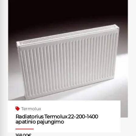
Termolux
Radiatorius Termolux 22-200-1400
apatinio pajungimo
168.00
€