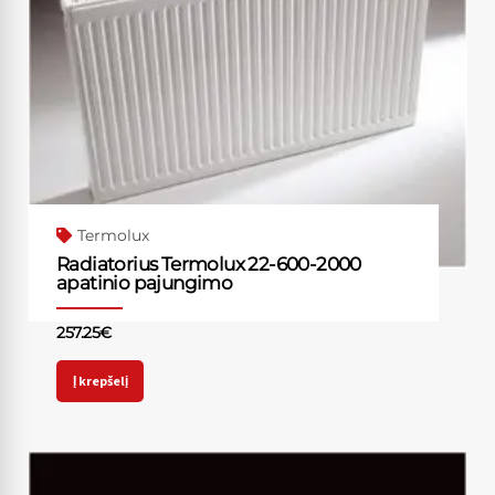
Termolux
Radiatorius Termolux 22-600-2000
apatinio pajungimo
257.25
€
Į krepšelį