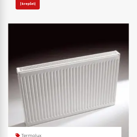
Į krepšelį
Termolux