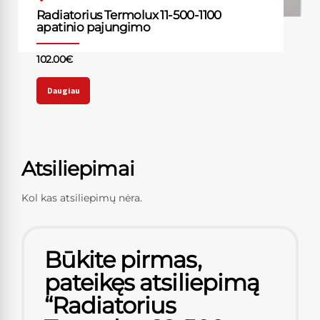
Radiatorius Termolux 11-500-1100
apatinio pajungimo
102.00
€
Daugiau
Atsiliepimai
Kol kas atsiliepimų nėra.
Būkite pirmas,
pateikęs atsiliepimą
“Radiatorius