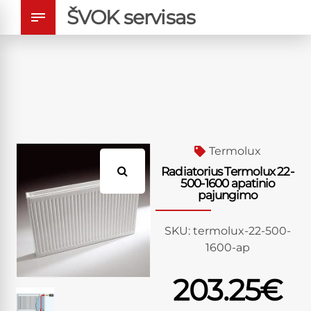
ŠVOK servisas
Termolux
Radiatorius Termolux 22-
500-1600 apatinio
pajungimo
SKU:
termolux-22-500-
1600-ap
203.25
€