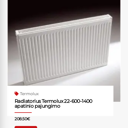
Termolux
Radiatorius Termolux 22-600-1400
apatinio pajungimo
208.50
€