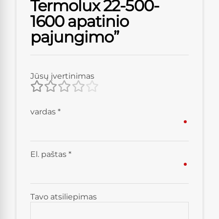
Termolux 22-500-
1600 apatinio
pajungimo”
Jūsų įvertinimas
vardas
*
El. paštas
*
Tavo atsiliepimas