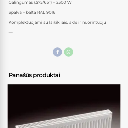
Galingumas (Δ75/65°) – 2300 W
Spalva – balta RAL 9016
Komplektuojami su laikikliais, akle ir nuorintuoju
—
Panašūs produktai