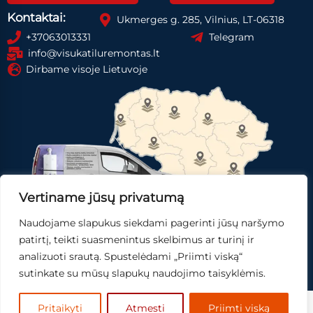
Kontaktai:
Ukmerges g. 285, Vilnius, LT-06318
+37063013331
Telegram
info@visukatiluremontas.lt
Dirbame visoje Lietuvoje
Vertiname jūsų privatumą
Naudojame slapukus siekdami pagerinti jūsų naršymo
Registruotis paslaugai
Gauti pasiūlymą
patirtį, teikti suasmenintus skelbimus ar turinį ir
analizuoti srautą. Spustelėdami „Priimti viską“
Skubi pagalba
sutinkate su mūsų slapukų naudojimo taisyklėmis.
© 2025
Mingo IT,
sprendimai.
Pritaikyti
Atmesti
Priimti viską