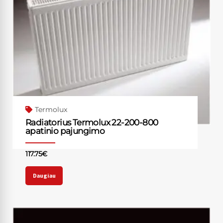
Termolux
Radiatorius Termolux 22-200-800
apatinio pajungimo
117.75
€
Daugiau