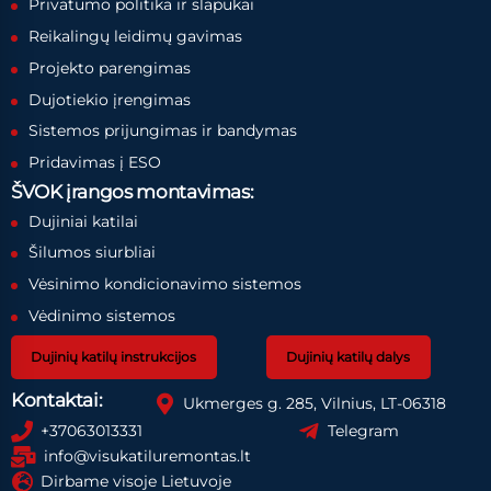
Privatumo politika ir slapukai
Reikalingų leidimų gavimas
Projekto parengimas
Dujotiekio įrengimas
Sistemos prijungimas ir bandymas
Pridavimas į ESO
ŠVOK įrangos montavimas:
Dujiniai katilai
Šilumos siurbliai
Vėsinimo kondicionavimo sistemos
Vėdinimo sistemos
Dujinių katilų instrukcijos
Dujinių katilų dalys
Kontaktai:
Ukmerges g. 285, Vilnius, LT-06318
+37063013331
Telegram
info@visukatiluremontas.lt
Dirbame visoje Lietuvoje