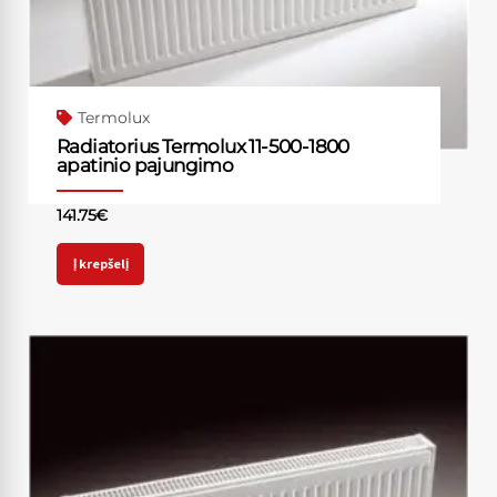
Termolux
Radiatorius Termolux 11-500-1800
apatinio pajungimo
141.75
€
Į krepšelį