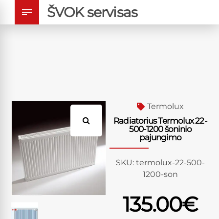
ŠVOK servisas
Termolux
Radiatorius Termolux 22-
500-1200 šoninio
pajungimo
SKU:
termolux-22-500-
1200-son
135.00
€