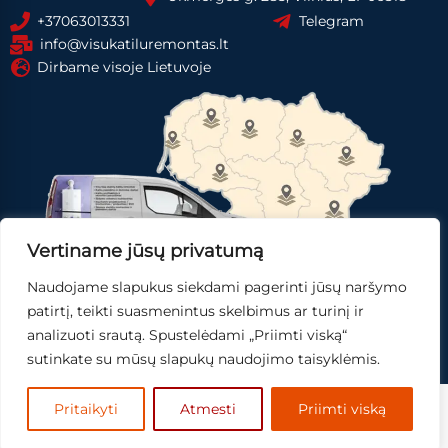
+37063013331
Telegram
info@visukatiluremontas.lt
Dirbame visoje Lietuvoje
Vertiname jūsų privatumą
Naudojame slapukus siekdami pagerinti jūsų naršymo
Registruotis paslaugai
Gauti pasiūlymą
patirtį, teikti suasmenintus skelbimus ar turinį ir
analizuoti srautą. Spustelėdami „Priimti viską“
Skubi pagalba
sutinkate su mūsų slapukų naudojimo taisyklėmis.
© 2025
Mingo IT,
sprendimai.
Pritaikyti
Atmesti
Priimti viską