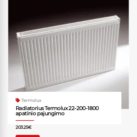
Termolux
Radiatorius Termolux 22-200-1800
apatinio pajungimo
203.25
€