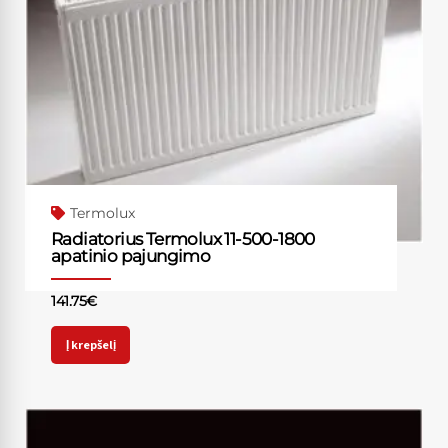
Termolux
Radiatorius Termolux 11-500-1800
apatinio pajungimo
141.75
€
Į krepšelį