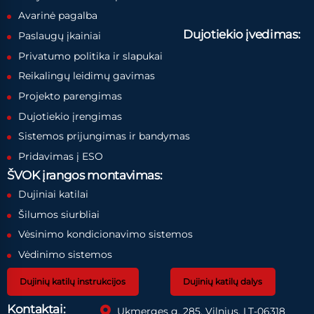
Avarinė pagalba
Dujotiekio įvedimas:
Paslaugų įkainiai
Privatumo politika ir slapukai
Reikalingų leidimų gavimas
Projekto parengimas
Dujotiekio įrengimas
Sistemos prijungimas ir bandymas
Pridavimas į ESO
ŠVOK įrangos montavimas:
Dujiniai katilai
Šilumos siurbliai
Vėsinimo kondicionavimo sistemos
Vėdinimo sistemos
Dujinių katilų instrukcijos
Dujinių katilų dalys
Kontaktai:
Ukmerges g. 285, Vilnius, LT-06318