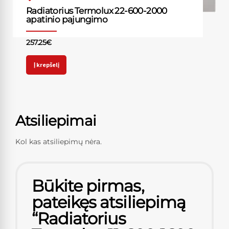
Radiatorius Termolux 22-600-2000
apatinio pajungimo
257.25
€
Į krepšelį
Atsiliepimai
Kol kas atsiliepimų nėra.
Būkite pirmas,
pateikęs atsiliepimą
“Radiatorius