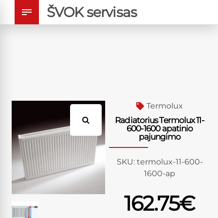
ŠVOK servisas
Termolux
Radiatorius Termolux 11-
600-1600 apatinio
pajungimo
SKU:
termolux-11-600-
1600-ap
162.75
€