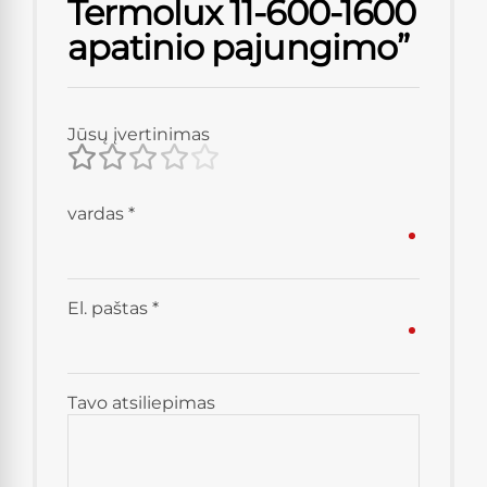
Termolux 11-600-1600
apatinio pajungimo”
Jūsų įvertinimas
vardas
*
El. paštas
*
Tavo atsiliepimas