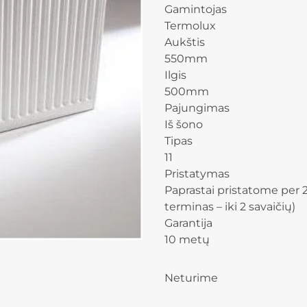
Gamintojas
Termolux
Aukštis
550mm
Ilgis
500mm
Pajungimas
Iš šono
Tipas
11
Pristatymas
Paprastai pristatome per 2
terminas – iki 2 savaičių)
Garantija
10 metų
Neturime