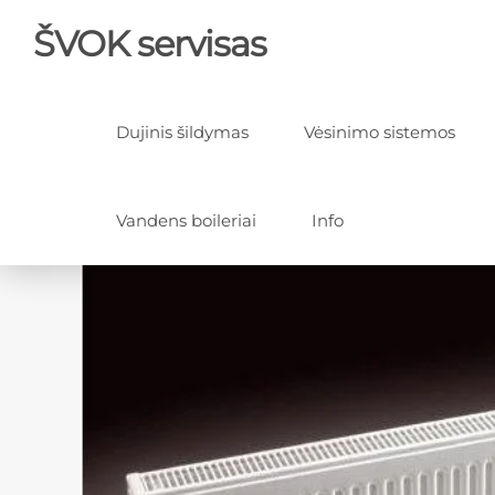
ŠVOK servisas
Dujinis šildymas
Vėsinimo sistemos
Vandens boileriai
Info