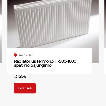
Termolux
Radiatorius Termolux 11-500-1600
apatinio pajungimo
131.25
€
Į krepšelį