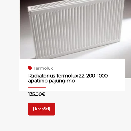
Termolux
Radiatorius Termolux 22-200-1000
apatinio pajungimo
135.00
€
Į krepšelį