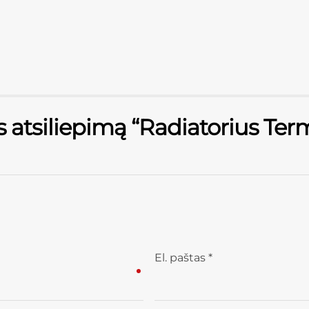
s atsiliepimą “Radiatorius Ter
El. paštas
*