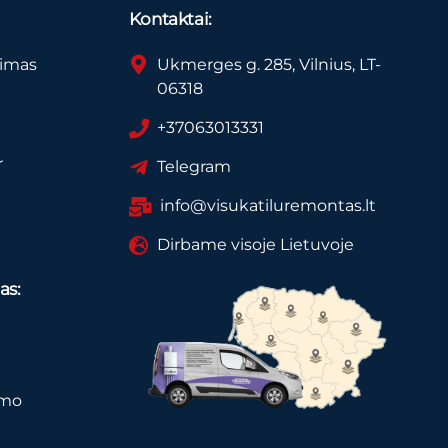
Kontaktai:
vimas
Ukmerges g. 285, Vilnius, LT-
06318
+37063013331
r
Telegram
info@visukatiluremontas.lt
Dirbame visoje Lietuvoje
as:
imo