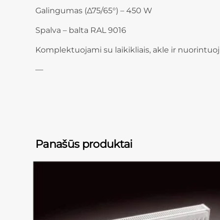
Galingumas (Δ75/65°) – 450 W
Spalva – balta RAL 9016
Komplektuojami su laikikliais, akle ir nuorintuo
—
Panašūs produktai