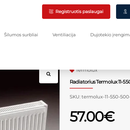
Registruotis paslaugai
Šilumos surbliai
Ventiliacija
Dujotekio įrengim
Termolux
Radiatorius Termolux 11-5
SKU:
termolux-11-550-500
57.00
€