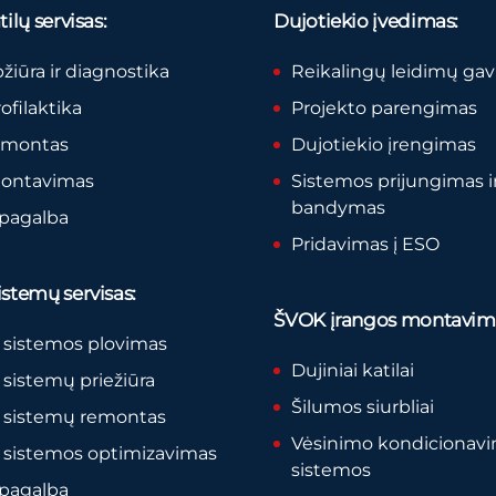
ilų servisas:
Dujotiekio įvedimas:
pžiūra ir diagnostika
Reikalingų leidimų ga
rofilaktika
Projekto parengimas
remontas
Dujotiekio įrengimas
montavimas
Sistemos prijungimas i
bandymas
 pagalba
Pridavimas į ESO
stemų servisas:
ŠVOK įrangos montavim
 sistemos plovimas
Dujiniai katilai
sistemų priežiūra
Šilumos siurbliai
 sistemų remontas
Vėsinimo kondicionav
 sistemos optimizavimas
sistemos
 pagalba