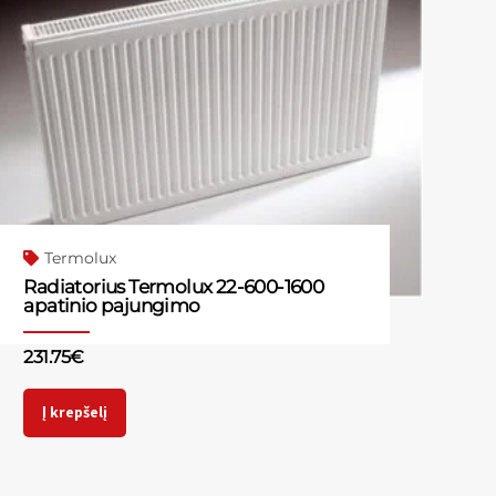
Termolux
Radiatorius Termolux 22-600-1600
apatinio pajungimo
231.75
€
Į krepšelį