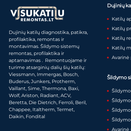
Dujinių kat
Katilų a
Katilų p
Dujinių katilų diagnostika, patikra,
Katilų 
profilaktika, remontas ir
montavimas. Šildymo sistemų
Katilų 
remontas, profilaktika ir
Avarinė
aptarnavimas . Remontuojame ir
turime atsarginių dalių šių katilų:
Viessmann, Immergas, Bosch,
Šildymo si
Buderus, Junkers, Protherm,
Vaillant, Sime, Thermona, Baxi,
Šildymo
Wolf, Ariston, Radiant, ACV,
Šildymo 
Beretta, Die Dietrich, Ferroli, Beril,
Chappee, Italtherm, Termet,
Šildymo
Daikin, Fondital
Šildymo
Avarinė