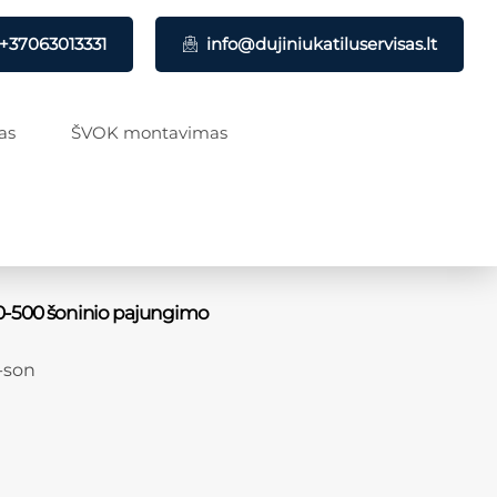
+37063013331
info@dujiniukatiluservisas.lt
as
ŠVOK montavimas
50-500 šoninio pajungimo
-son