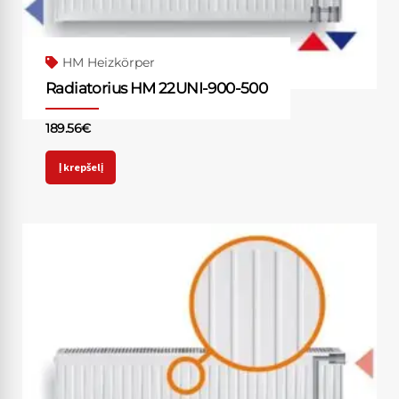
HM Heizkörper
Radiatorius HM 22UNI-900-500
189.56
€
Į krepšelį