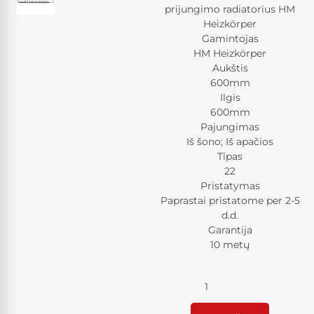
prijungimo radiatorius HM
Heizkörper
Gamintojas
HM Heizkörper
Aukštis
600mm
Ilgis
600mm
Pajungimas
Iš šono; Iš apačios
Tipas
22
Pristatymas
Paprastai pristatome per 2-5
d.d.
Garantija
10 metų
Kiekis