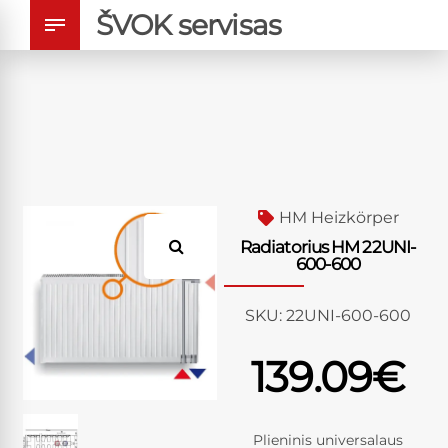
ŠVOK servisas
HM Heizkörper
Radiatorius HM 22UNI-
600-600
SKU:
22UNI-600-600
139.09
€
Plieninis universalaus