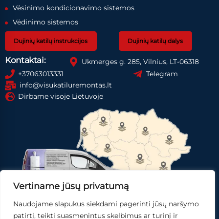
Vėsinimo kondicionavimo sistemos
Vėdinimo sistemos
Dujinių katilų instrukcijos
Dujinių katilų dalys
Kontaktai:
Ukmerges g. 285, Vilnius, LT-06318
+37063013331
Telegram
info@visukatiluremontas.lt
Dirbame visoje Lietuvoje
Vertiname jūsų privatumą
Naudojame slapukus siekdami pagerinti jūsų naršymo
Registruotis paslaugai
Gauti pasiūlymą
patirtį, teikti suasmenintus skelbimus ar turinį ir