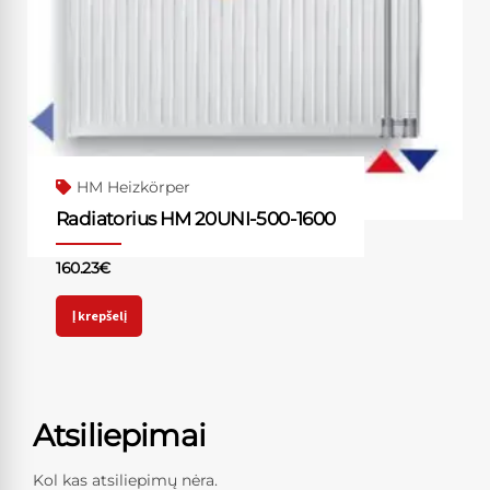
HM Heizkörper
Radiatorius HM 20UNI-500-1600
160.23
€
Į krepšelį
Atsiliepimai
Kol kas atsiliepimų nėra.