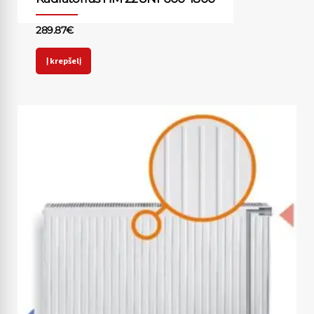
289.87
€
Į krepšelį