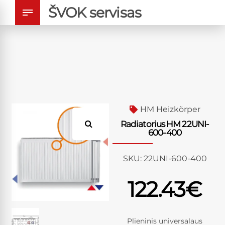
ŠVOK servisas
HM Heizkörper
Radiatorius HM 22UNI-
600-400
SKU:
22UNI-600-400
122.43
€
Plieninis universalaus