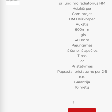
prijungimo radiatorius HM
Heizkörper
Gamintojas
HM Heizkörper
Aukštis
600mm
Ilgis
400mm
Pajungimas
Iš šono; Iš apačios
Tipas
22
Pristatymas
Paprastai pristatome per 2-5
d.d.
Garantija
10 metų
Kiekis