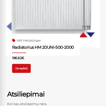
HM Heizkörper
Radiatorius HM 20UNI-500-2000
186.62
€
Į krepšelį
Atsiliepimai
Kol kas atsiliepimų nėra.