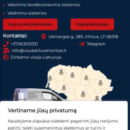
Vėsinimo kondicionavimo sistemos
Vėdinimo sistemos
Dujinių katilų instrukcijos
Dujinių katilų dalys
Kontaktai:
Ukmerges g. 285, Vilnius, LT-06318
+37063013331
Telegram
info@visukatiluremontas.lt
Dirbame visoje Lietuvoje
Vertiname jūsų privatumą
Naudojame slapukus siekdami pagerinti jūsų naršymo
Registruotis paslaugai
Gauti pasiūlymą
patirtį, teikti suasmenintus skelbimus ar turinį ir