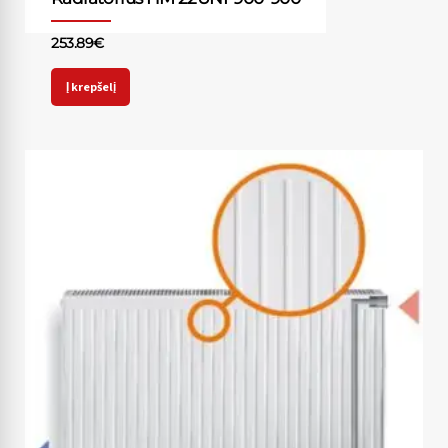
253.89
€
Į krepšelį