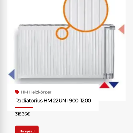
HM Heizkörper
Radiatorius HM 22UNI-900-1200
318.36
€
Į krepšelį