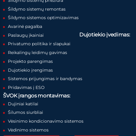
Šildymo sistemų priežiūra
Šildymo sistemų remontas
Šildymo sistemos optimizavimas
Avarinė pagalba
Dujotiekio įvedimas:
Paslaugų įkainiai
Privatumo politika ir slapukai
Reikalingų leidimų gavimas
Projekto parengimas
Dujotiekio įrengimas
Sistemos prijungimas ir bandymas
Pridavimas į ESO
ŠVOK įrangos montavimas:
Dujiniai katilai
Šilumos siurbliai
Vėsinimo kondicionavimo sistemos
Vėdinimo sistemos