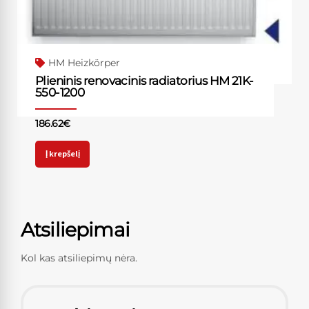
HM Heizkörper
Plieninis renovacinis radiatorius HM 21K-
550-1200
186.62
€
Į krepšelį
Atsiliepimai
Kol kas atsiliepimų nėra.