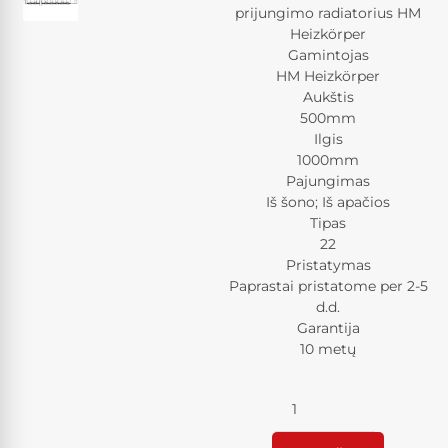
prijungimo radiatorius HM
Heizkörper
Gamintojas
HM Heizkörper
Aukštis
500mm
Ilgis
1000mm
Pajungimas
Iš šono; Iš apačios
Tipas
22
Pristatymas
Paprastai pristatome per 2-5
d.d.
Garantija
10 metų
Kiekis