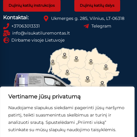
Dujinių katilų instrukcijos
Dujinių katilų dalys
Kontaktai:
Ukmerges g. 285, Vilnius, LT-06318
+37063013331
Telegram
info@visukatiluremontas.lt
Dirbame visoje Lietuvoje
Vertiname jūsų privatumą
Naudojame slapukus siekdami pagerinti jūsų naršymo
Registruotis paslaugai
Gauti pasiūlymą
patirtį, teikti suasmenintus skelbimus ar turinį ir
analizuoti srautą. Spustelėdami „Priimti viską“
Skubi pagalba
sutinkate su mūsų slapukų naudojimo taisyklėmis.