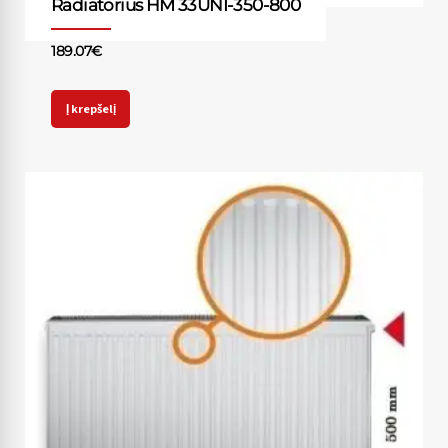
Radiatorius HM 33UNI-350-800
189.07
€
Į krepšelį