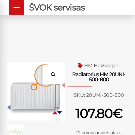
ŠVOK servisas
HM Heizkörper
Radiatorius HM 20UNI-
500-800
SKU:
20UNI-500-800
107.80
€
Plieninis universalaus