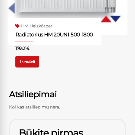
HM Heizkörper
Radiatorius HM 20UNI-500-1800
178.01
€
Į krepšelį
Atsiliepimai
Kol kas atsiliepimų nėra.
Būkite pirmas,