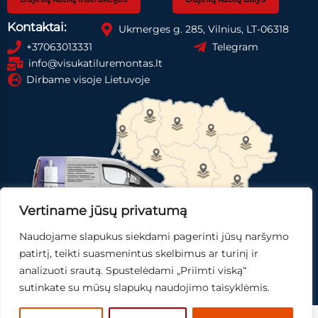
Kontaktai:
Ukmerges g. 285, Vilnius, LT-06318
+37063013331
Telegram
info@visukatiluremontas.lt
Dirbame visoje Lietuvoje
Vertiname jūsų privatumą
Naudojame slapukus siekdami pagerinti jūsų naršymo
Registruotis paslaugai
Gauti pasiūlymą
patirtį, teikti suasmenintus skelbimus ar turinį ir
analizuoti srautą. Spustelėdami „Priimti viską“
Skubi pagalba
sutinkate su mūsų slapukų naudojimo taisyklėmis.