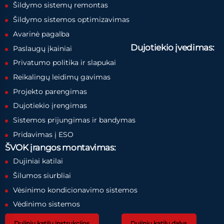
Šildymo sistemų remontas
Šildymo sistemos optimizavimas
Avarinė pagalba
Dujotiekio įvedimas:
Paslaugų įkainiai
Privatumo politika ir slapukai
Reikalingų leidimų gavimas
Projekto parengimas
Dujotiekio įrengimas
Sistemos prijungimas ir bandymas
Pridavimas į ESO
ŠVOK įrangos montavimas:
Dujiniai katilai
Šilumos siurbliai
Vėsinimo kondicionavimo sistemos
Vėdinimo sistemos
Dujinių katilų instrukcijos
Dujinių katilų dalys