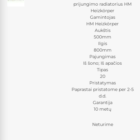
prijungimo radiatorius HM
Heizkörper
Gamintojas
HM Heizkörper
Aukštis
500mm
Ilgis
800mm
Pajungimas
Iš šono; Iš apačios
Tipas
20
Pristatymas
Paprastai pristatome per 2-5
d.d.
Garantija
10 metų
Neturime