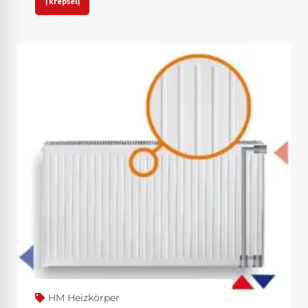
Į krepšelį
HM Heizkörper