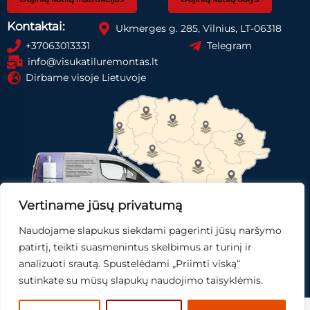
Kontaktai:
Ukmerges g. 285, Vilnius, LT-06318
+37063013331
Telegram
info@visukatiluremontas.lt
Dirbame visoje Lietuvoje
Vertiname jūsų privatumą
Naudojame slapukus siekdami pagerinti jūsų naršymo
Registruotis paslaugai
Gauti pasiūlymą
patirtį, teikti suasmenintus skelbimus ar turinį ir
analizuoti srautą. Spustelėdami „Priimti viską“
Skubi pagalba
sutinkate su mūsų slapukų naudojimo taisyklėmis.