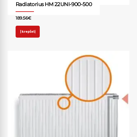
Radiatorius HM 22UNI-900-500
189.56
€
Į krepšelį