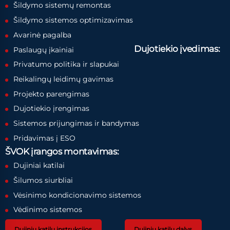
Šildymo sistemų remontas
Šildymo sistemos optimizavimas
Avarinė pagalba
Dujotiekio įvedimas:
Paslaugų įkainiai
Privatumo politika ir slapukai
Reikalingų leidimų gavimas
Projekto parengimas
Dujotiekio įrengimas
Sistemos prijungimas ir bandymas
Pridavimas į ESO
ŠVOK įrangos montavimas:
Dujiniai katilai
Šilumos siurbliai
Vėsinimo kondicionavimo sistemos
Vėdinimo sistemos
Dujinių katilų instrukcijos
Dujinių katilų dalys