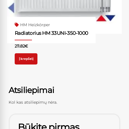
HM Heizkörper
Radiatorius HM 33UNI-350-1000
211.82
€
Į krepšelį
Atsiliepimai
Kol kas atsiliepimų nėra.
Būkite pirmas,