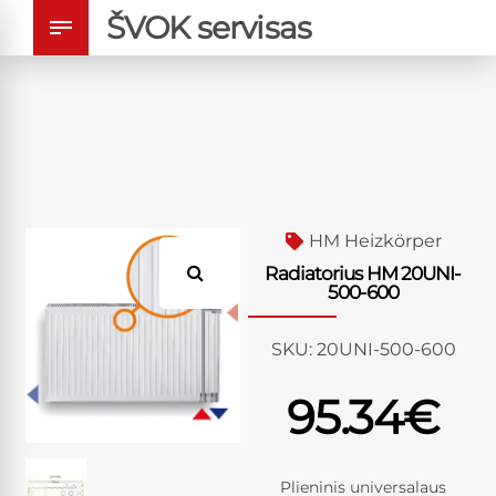
ŠVOK servisas
HM Heizkörper
Radiatorius HM 20UNI-
500-600
SKU:
20UNI-500-600
95.34
€
Plieninis universalaus