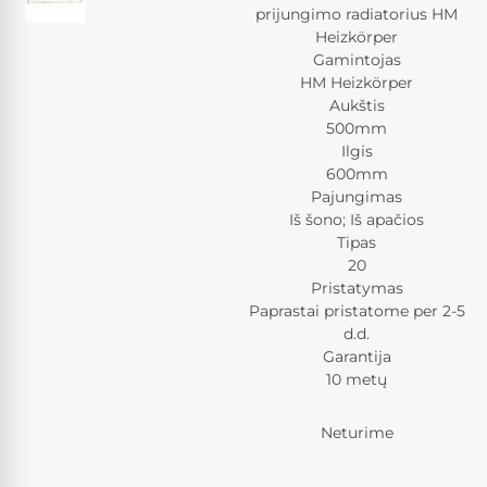
prijungimo radiatorius HM
Heizkörper
Gamintojas
HM Heizkörper
Aukštis
500mm
Ilgis
600mm
Pajungimas
Iš šono; Iš apačios
Tipas
20
Pristatymas
Paprastai pristatome per 2-5
d.d.
Garantija
10 metų
Neturime