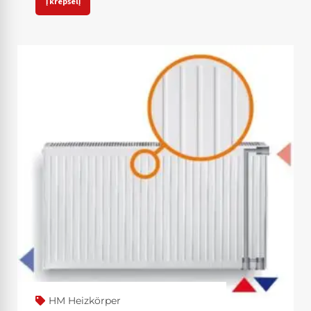
Į krepšelį
HM Heizkörper