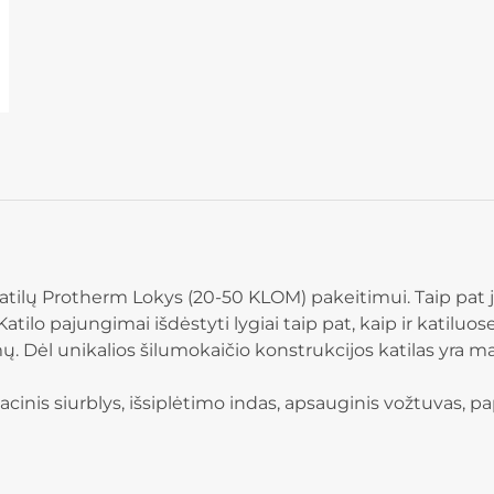
atilų Protherm Lokys (20-50 KLOM) pakeitimui. Taip pat j
atilo pajungimai išdėstyti lygiai taip pat, kaip ir katilu
imų. Dėl unikalios šilumokaičio konstrukcijos katilas yr
inis siurblys, išsiplėtimo indas, apsauginis vožtuvas, pap