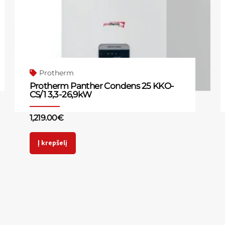
Protherm
Protherm Panther Condens 25 KKO-
CS/1 3,3-26,9kW
1,219.00
€
Į krepšelį