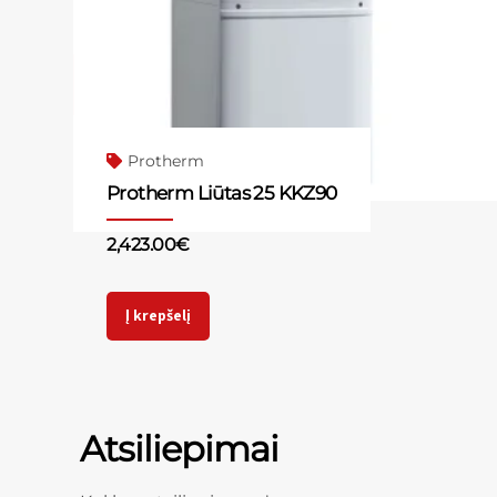
Protherm
Protherm Liūtas 25 KKZ90
2,423.00
€
Į krepšelį
Atsiliepimai