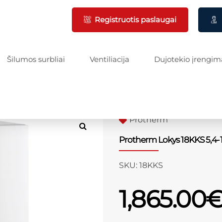
Registruotis paslaugai
Šilumos surbliai
Ventiliacija
Dujotekio įrengim
Protherm
Protherm Lokys 18KKS 5,4
SKU:
18KKS
1,865.00