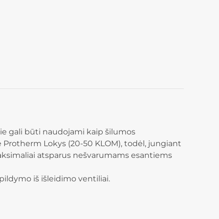
ie gali būti naudojami kaip šilumos
ose Protherm Lokys (20-50 KLOM), todėl, jungiant
a maksimaliai atsparus nešvarumams esantiems
ildymo iš išleidimo ventiliai.