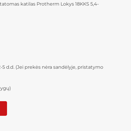
tatomas katilas Protherm Lokys 18KKS 5,4-
-5 d.d. (Jei prekės nėra sandėlyje, pristatymo
lygų)