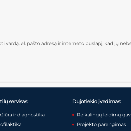
 vardą, el. pašto adresą ir interneto puslapį, kad jų nebere
ilų servisas:
Dujotiekio įvedimas:
pžiūra ir diagnostika
Reikalingų leidimų ga
rofilaktika
Projekto parengimas