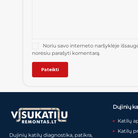
Noriu savo interneto naršyklėje išsaugoti
norėsiu parašyti komentarą.
Dujinių kat
Katilų a
Katilų p
Dujinių katilų diagnostika, patikra,