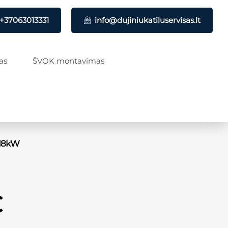
+37063013331
info@dujiniukatiluservisas.lt
as
ŠVOK montavimas
-18kW
€