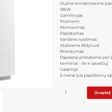
Dujinis kondensacinis pas
18kW
Gamintojas
Protherm
Montavimas
Pastatomas
Vandens ruošimas
Atskirame šildytuve
Pristatymas
Paprastai pristatome per 2
terminas – iki 4 savaičių)
Garantija
5 metai (yra papildomų są
Kiekis
Į krepšelį