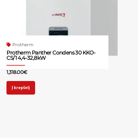
Protherm
Protherm Panther Condens 30 KKO-
CS/1 4,4-32,8kW
1,318.00
€
Į krepšelį