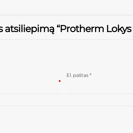
s atsiliepimą “Protherm Loky
El. paštas
*