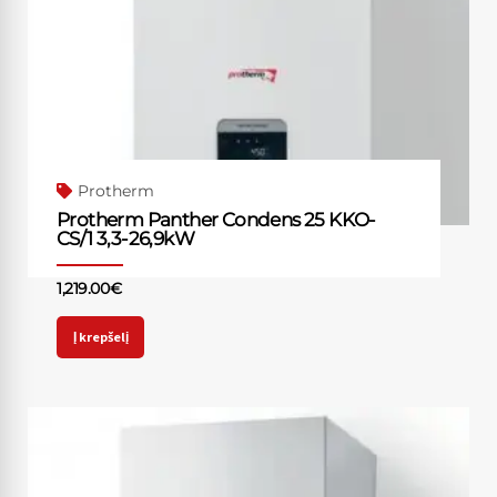
Protherm
Protherm Panther Condens 25 KKO-
CS/1 3,3-26,9kW
1,219.00
€
Į krepšelį