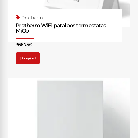
Protherm
Protherm WiFi patalpos termostatas
MiGo
366.75
€
Į krepšelį