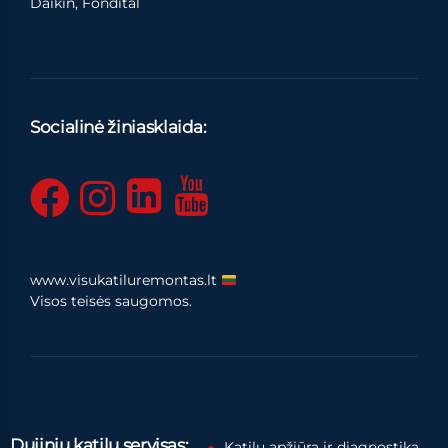
Daikin, Fondital
Socialinė žiniasklaida:
www.visukatiluremontas.lt
Visos teisės saugomos.
Dujinių katilų servisas:
Katilų apžiūra ir diagnostika