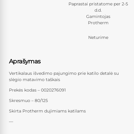
Paprastai pristatome per 2-5
d.d.
Gamintojas
Protherm
Neturime
Aprašymas
Vertikalaus išvedimo pajungimo prie katilo detalė su
slėgio matavimo taškais
Prekės kodas – 0020276091
Skresmuo – 80/125
Skirta Protherm dujimiams katilams
—