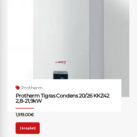
Protherm
Protherm Tigras Condens 20/26 KKZ42
2,8-21,9kW
1,919.00
€
Į krepšelį