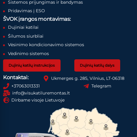
Sistemos prijungimas ir bandymas
Pridavimas į ESO
ŠVOK įrangos montavimas:
Dujiniai katilai
Šilumos siurbliai
Vėsinimo kondicionavimo sistemos
Vėdinimo sistemos
Dujinių katilų instrukcijos
Dujinių katilų dalys
Kontaktai:
Ukmerges g. 285, Vilnius, LT-06318
+37063013331
Telegram
info@visukatiluremontas.lt
Dirbame visoje Lietuvoje