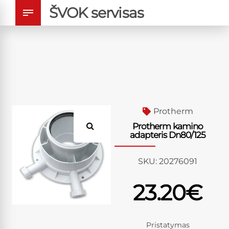
ŠVOK servisas
Protherm
Protherm kamino
adapteris Dn80/125
SKU:
20276091
23.20
€
Pristatymas