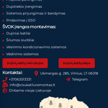
Dujotiekio įrengimas
Sistemos prijungimas ir bandymas
Pridavimas į ESO
ŠVOK įrangos montavimas:
Dujiniai katilai
Šilumos siurbliai
Vėsinimo kondicionavimo sistemos
Vėdinimo sistemos
Dujinių katilų instrukcijos
Dujinių katilų dalys
Kontaktai:
Ukmerges g. 285, Vilnius, LT-06318
+37063013331
Telegram
info@visukatiluremontas.lt
Dirbame visoje Lietuvoje