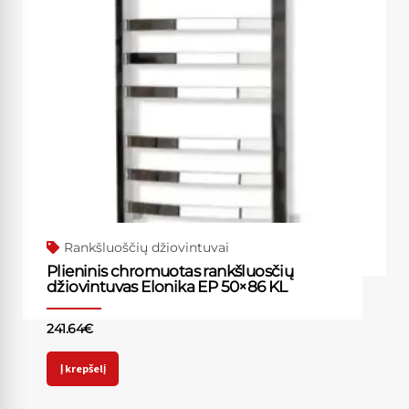
Rankšluoščių džiovintuvai
Plieninis chromuotas rankšluosčių
džiovintuvas Elonika EP 50×86 KL
241.64
€
Į krepšelį