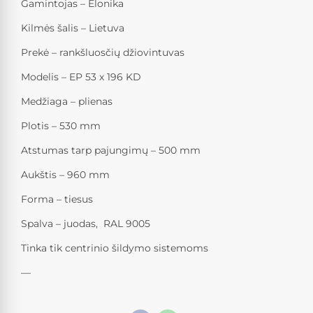
Gamintojas – Elonika
Kilmės šalis – Lietuva
Prekė – rankšluosčių džiovintuvas
Modelis – EP 53 x 196 KD
Medžiaga – plienas
Plotis – 530 mm
Atstumas tarp pajungimų – 500 mm
Aukštis – 960 mm
Forma – tiesus
Spalva – juodas, RAL 9005
Tinka tik centrinio šildymo sistemoms
—