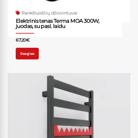
Rankšluoščių džiovintuvai
Elektrinis tenas Terma MOA 300W,
juodas, su pasl. laidu
67.20
€
Daugiau