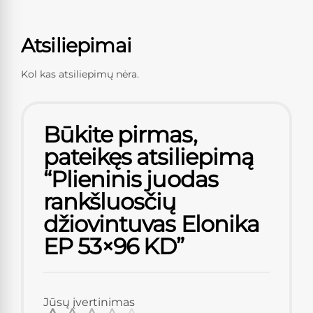
Atsiliepimai
Kol kas atsiliepimų nėra.
Būkite pirmas,
pateikęs atsiliepimą
“Plieninis juodas
rankšluosčių
džiovintuvas Elonika
EP 53×96 KD”
Jūsų įvertinimas