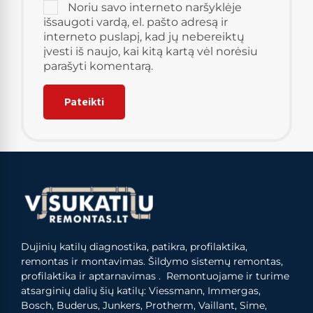
Noriu savo interneto naršyklėje
išsaugoti vardą, el. pašto adresą ir
interneto puslapį, kad jų nebereiktų
įvesti iš naujo, kai kitą kartą vėl norėsiu
parašyti komentarą.
Dujinių katilų diagnostika, patikra, profilaktika,
remontas ir montavimas. Šildymo sistemų remontas,
profilaktika ir aptarnavimas . Remontuojame ir turime
atsarginių dalių šių katilų: Viessmann, Immergas,
Bosch, Buderus, Junkers, Protherm, Vaillant, Sime,