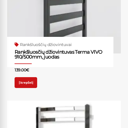
Rankšluoščių džiovintuvai
Rankšluosčių džiovintuvas Terma VIVO
910/500mm, juodas
139.00
€
Į krepšelį