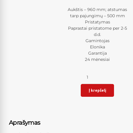
Aukštis – 960 mm; atstumas
tarp pajungimų – 500 mm
Pristatymas
Paprastai pristatome per 2-5
d.d.
Gamintojas
Elonika
Garantija
24 mėnesiai
Kiekis
Į krepšelį
Aprašymas