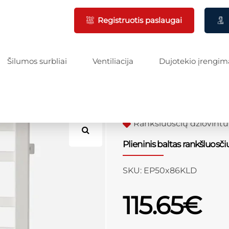
Registruotis paslaugai
Šilumos surbliai
Ventiliacija
Dujotekio įrengim
Rankšluoščių džiovintu
Plieninis baltas rankšluosč
SKU:
EP50x86KLD
115.65
€