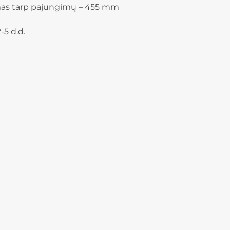
mas tarp pajungimų – 455 mm
-5 d.d.