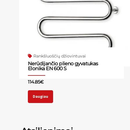
Rankšluoščių džiovintuvai
Nerūdijančio plieno gyvatukas
Elonika EN 600 S
114.85
€
Daugiau