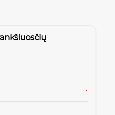
 rankšluosčių