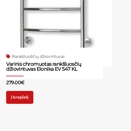
Rankšluoščių džiovintuvai
Varinis chromuotas rankšluosčių
džiovintuvas Elonika EV 547 KL
279.00
€
Į krepšelį