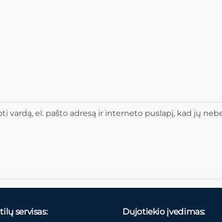
 vardą, el. pašto adresą ir interneto puslapį, kad jų nebere
ilų servisas:
Dujotiekio įvedimas: