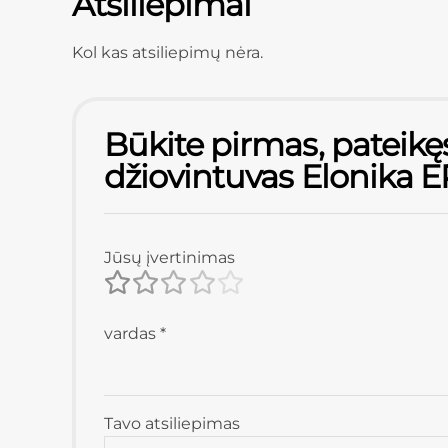
Atsiliepimai
Kol kas atsiliepimų nėra.
Būkite pirmas, pateikęs
džiovintuvas Elonika 
Jūsų įvertinimas
vardas
*
Tavo atsiliepimas