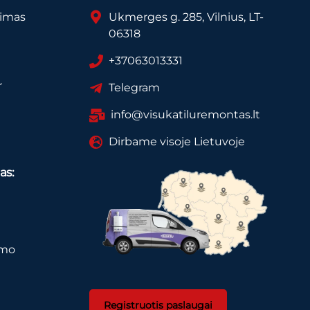
vimas
Ukmerges g. 285, Vilnius, LT-
06318
+37063013331
r
Telegram
info@visukatiluremontas.lt
Dirbame visoje Lietuvoje
as:
imo
Registruotis paslaugai