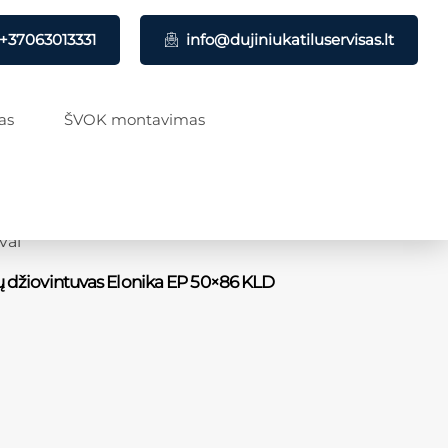
+37063013331
info@dujiniukatiluservisas.lt
as
ŠVOK montavimas
vai
ių džiovintuvas Elonika EP 50×86 KLD