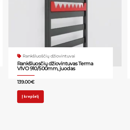
Rankšluoščių džiovintuvai
Rankšluosčių džiovintuvas Terma
VIVO 910/500mm, juodas
139.00
€
Į krepšelį