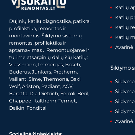
Katilų a
Katilų p
Dujinių katilų diagnostika, patikra,
Katilų 
profilaktika, remontas ir
montavimas. Šildymo sistemų
Katilų 
remontas, profilaktika ir
Avarinė
aptarnavimas . Remontuojame ir
turime atsarginių dalių šių katilų:
Viessmann, Immergas, Bosch,
Šildymo si
Buderus, Junkers, Protherm,
Vaillant, Sime, Thermona, Baxi,
Šildymo
Wolf, Ariston, Radiant, ACV,
Šildymo 
Beretta, Die Dietrich, Ferroli, Beril,
Chappee, Italtherm, Termet,
Šildymo
Daikin, Fondital
Šildymo
Avarinė
Socialinė žiniasklaida: