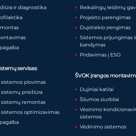
pžiūra ir diagnostika
Reikalingų leidimų ga
rofilaktika
Projekto parengimas
remontas
Dujotiekio įrengimas
montavimas
Sistemos prijungimas i
bandymas
 pagalba
Pridavimas į ESO
stemų servisas:
ŠVOK įrangos montavim
 sistemos plovimas
Dujiniai katilai
sistemų priežiūra
Šilumos siurbliai
 sistemų remontas
Vėsinimo kondicionav
 sistemos optimizavimas
sistemos
 pagalba
Vėdinimo sistemos