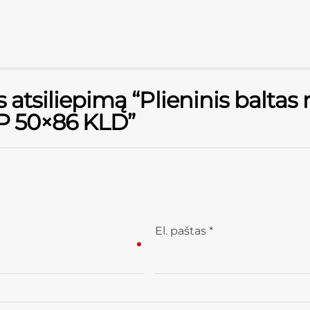
 atsiliepimą “Plieninis baltas
EP 50×86 KLD”
El. paštas
*