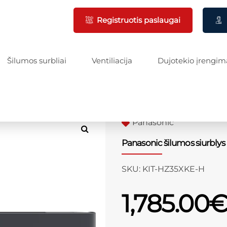
Registruotis paslaugai
Šilumos surbliai
Ventiliacija
Dujotekio įrengim
Panasonic
Panasonic šilumos siurbly
SKU:
KIT-HZ35XKE-H
1,785.00