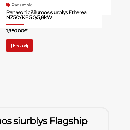
Panasonic
Panasonic šilumos siurblys Etherea
NZ50YKE 5,0/5,8kW
1,960.00
€
Į krepšelį
os siurblys Flagship