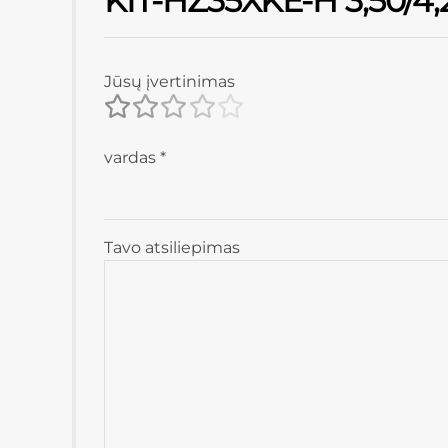
KIT-HZ35XKE-H 3,50/4
Jūsų įvertinimas
vardas
*
Tavo atsiliepimas