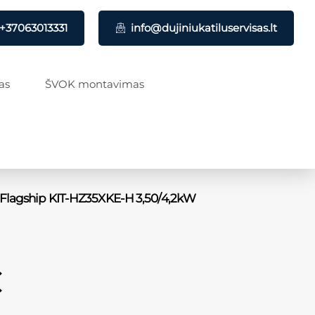
+37063013331
info@dujiniukatiluservisas.lt
as
ŠVOK montavimas
s Flagship KIT-HZ35XKE-H 3,50/4,2kW
€