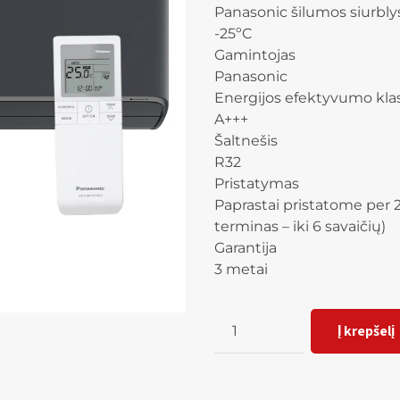
Panasonic šilumos siurblys 
-25ºC
Gamintojas
Panasonic
Energijos efektyvumo kla
A+++
Šaltnešis
R32
Pristatymas
Paprastai pristatome per 2
terminas – iki 6 savaičių)
Garantija
3 metai
Kiekis
Į krepšelį