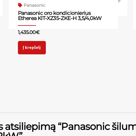
Panasonic
Panasonic oro kondicionierius
Etherea KIT-XZ35-ZKE-H 3,5/4,0kW
1,435.00
€
Į krepšelį
s atsiliepimą “Panasonic šilum