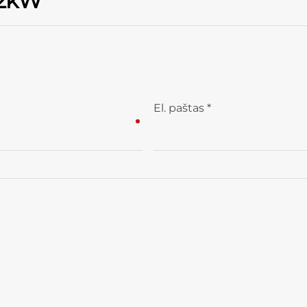
,2kW”
El. paštas
*