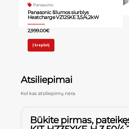
Panasonic
Panasonic šilumos siurblys
Heatcharge VZ12SKE 3,5/4,2kW
2,999.00
€
Į krepšelį
Atsiliepimai
Kol kas atsiliepimų nėra.
Būkite pirmas, pateikę