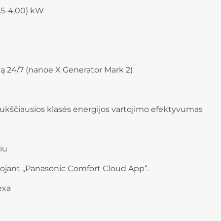
,85-4,00) kW
ą 24/7 (nanoe X Generator Mark 2)
ukščiausios klasės energijos vartojimo efektyvumas
iu
dojant „Panasonic Comfort Cloud App“.
exa