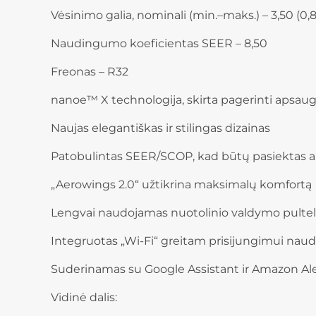
Vėsinimo galia, nominali (min.–maks.) – 3,50 (0
Naudingumo koeficientas SEER – 8,50
Freonas – R32
nanoe™ X technologija, skirta pagerinti apsaug
Naujas elegantiškas ir stilingas dizainas
Patobulintas SEER/SCOP, kad būtų pasiektas a
„Aerowings 2.0“ užtikrina maksimalų komfortą
Lengvai naudojamas nuotolinio valdymo pultel
Integruotas „Wi-Fi“ greitam prisijungimui nau
Suderinamas su Google Assistant ir Amazon Al
Vidinė dalis: