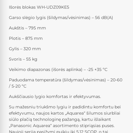
Išorės blokas WH-UDZ09KE5
Garso slėgio lygis (šildymas/vėsinimas) – 56 dB(A)
Aukštis – 795 mm
Plotis – 875 mm
Gylis – 320 mm
Svoris – 55 kg
Veikimo diapazonas (išorės aplinka) – -25 +35 ºС
Paduodama temperatūra (šildymas/vėsinimas) – 20-60
/ 5-20 ºC
Aukščiausio lygio komfortas ir efektyvumas.
Su mažesniu triukšmo lygiu ir padidintu komfortu bei
efektyvumu, naujos kartos „Aquarea“ šilumos siurbliai
siūlo plačią technologinę pažangą, kartu išlaikant
„Panasonic Aquarea“ asortimento stipriąsias puses.
Naujoji serija pasižymi puikiu iki 5,12 SCOP, o tai