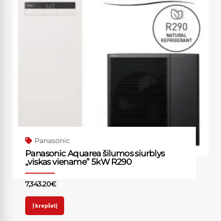
Panasonic
Panasonic Aquarea šilumos siurblys
„viskas viename” 5kW R290
7,343.20
€
Į krepšelį