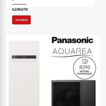
6,698.67
€
Į krepšelį