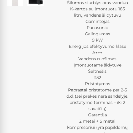
Šilumos siurblys oras-vanduo
K-kartos su įmontuotu 185
litrų vandens šildytuvu
Gamintojas
Panasonic
Galingumas
9 kW
Energijos efektyvumo klasė
A+++
Vandens ruošimas
Įmontuotame šidytuve
Šaltnešis
R32
Pristatymas
Paprastai pristatome per 2-5
d.d. (Jei prekės nėra sandėlyje,
pristatymo terminas – iki 2
savaičių)
Garantija
2 metai + 5 metai
kompresoriui (yra papildomų