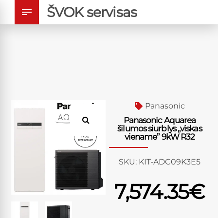
ŠVOK servisas
Panasonic
Panasonic Aquarea
šilumos siurblys „viskas
viename” 9kW R32
SKU:
KIT-ADC09K3E5
7,574.35
€