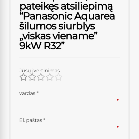
pateikęs atsiliepimą
“Panasonic Aquarea
šilumos siurblys
„viskas viename”
9kW R32”
Jūsų įvertinimas
vardas
*
El. paštas
*