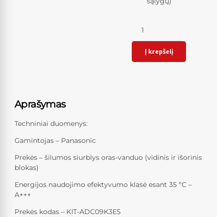
sąlygų)
Kiekis
Į krepšelį
Aprašymas
Techniniai duomenys:
Gamintojas – Panasonic
Prekės – šilumos siurblys oras-vanduo (vidinis ir išorinis
blokas)
Energijos naudojimo efektyvumo klasė esant 35 ºС –
A+++
Prekės kodas – KIT-ADC09K3E5