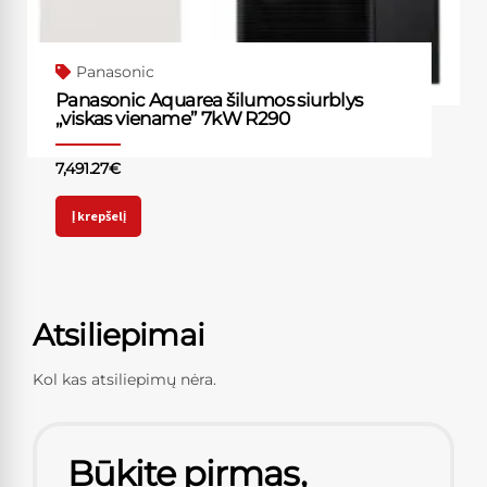
Panasonic
Panasonic Aquarea šilumos siurblys
„viskas viename” 7kW R290
7,491.27
€
Į krepšelį
Atsiliepimai
Kol kas atsiliepimų nėra.
Būkite pirmas,