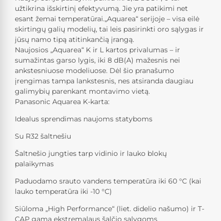
užtikrina išskirtinį efektyvumą. Jie yra patikimi net
esant žemai temperatūrai.„Aquarea“ serijoje – visa eilė
skirtingų galių modelių, tai leis pasirinkti oro sąlygas ir
jūsų namo tipą atitinkančią įrangą.
Naujosios „Aquarea“ K ir L kartos privalumas – ir
sumažintas garso lygis, iki 8 dB(A) mažesnis nei
ankstesniuose modeliuose. Dėl šio pranašumo
įrengimas tampa lankstesnis, nes atsiranda daugiau
galimybių parenkant montavimo vietą.
Panasonic Aquarea K-karta:
Idealus sprendimas naujoms statyboms
Su R32 šaltnešiu
Šaltnešio jungties tarp vidinio ir lauko blokų
palaikymas
Paduodamo srauto vandens temperatūra iki 60 °C (kai
lauko temperatūra iki -10 °C)
Siūloma „High Performance“ (liet. didelio našumo) ir T-
CAP gama ekstremalaus šalčio sąlygoms