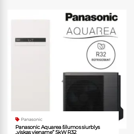
Panasonic
Panasonic Aquarea šilumos siurblys
„viskas viename” 5kW R32