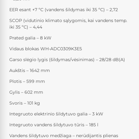
EER esant +7 ºC (vandens šildymas iki 35 ºС) – 2,72
SCOP (vidutinio klimato sąlygomis, kai vandens temp.
iki 35 ºС) – 4,44
Prated galia – 8 kW
Vidaus blokas WH-ADC0309K3E5
Garso slėgio lygis (šildymas/vėsinimas) – 28/28 dB(A)
Aukštis – 1642 mm
Plotis – 599 mm
Gylis – 602 mm
Svoris – 101 kg
Integruoto elektrinio šildytuvo galia – 3 kW
Integruoto vandens šildytuvo tūris – 185 l
Vandens šildytuvo medžiaga – nerūdijantis plienas