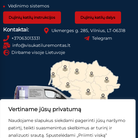
Vėdinimo sistemos
Dujinių katilų instrukcijos
Dujinių katilų dalys
Kontaktai:
Ukmerges g. 285, Vilnius, LT-06318
+37063013331
Telegram
info@visukatiluremontas.lt
Dirbame visoje Lietuvoje
Vertiname jūsų privatumą
Naudojame slapukus siekdami pagerinti jūsų naršymo
Registruotis paslaugai
Gauti pasiūlymą
patirtį, teikti suasmenintus skelbimus ar turinį ir
analizuoti srautą. Spustelėdami „Priimti viską“