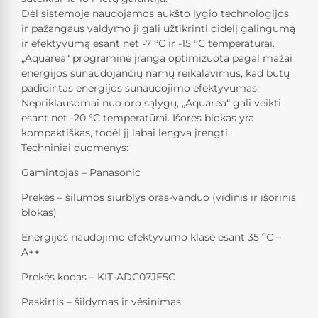
Dėl sistemoje naudojamos aukšto lygio technologijos
ir pažangaus valdymo ji gali užtikrinti didelį galingumą
ir efektyvumą esant net -7 °C ir -15 °C temperatūrai.
„Aquarea“ programinė įranga optimizuota pagal mažai
energijos sunaudojančių namų reikalavimus, kad būtų
padidintas energijos sunaudojimo efektyvumas.
Nepriklausomai nuo oro sąlygų, „Aquarea“ gali veikti
esant net -20 °C temperatūrai. Išorės blokas yra
kompaktiškas, todėl jį labai lengva įrengti.
Techniniai duomenys:
Gamintojas – Panasonic
Prekės – šilumos siurblys oras-vanduo (vidinis ir išorinis
blokas)
Energijos naudojimo efektyvumo klasė esant 35 ºС –
A++
Prekės kodas – KIT-ADC07JE5C
Paskirtis – šildymas ir vėsinimas