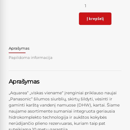
Kiekis
Į krepšelį
Aprašymas
Papildoma informacija
Aprašymas
„Aquarea“ „viskas viename“ įrenginiai priklauso naujai
„Panasonic“ šilumos siurblių, skirtų šildyti, vėsinti ir
gaminti karštą vandenį namuose (DHW), kartai. Šiame
naujame asortimente sumaniai integruota geriausia
hidrokomplekto technologija ir aukštos kokybės
nerūdijančio plieno rezervuaras, kuriam taip pat
suteikiama 10 metų garantija.