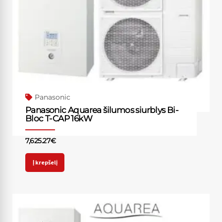
Panasonic
Panasonic Aquarea šilumos siurblys Bi-
Bloc T-CAP 16kW
7,625.27
€
Į krepšelį