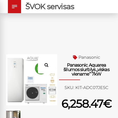
ŠVOK servisas
Panasonic
Panasonic Aquarea
šilumos siurblys „viskas
viename” 7kW
SKU:
KIT-ADC07JE5C
6,258.47
€