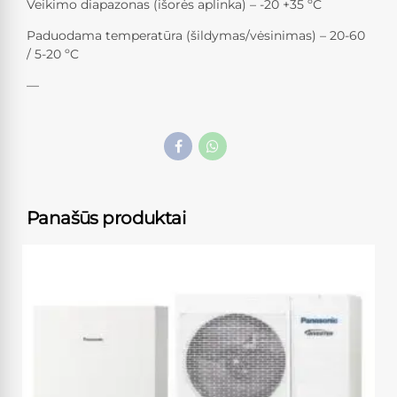
Veikimo diapazonas (išorės aplinka) – -20 +35 ºС
Paduodama temperatūra (šildymas/vėsinimas) – 20-60
/ 5-20 ºC
—
Panašūs produktai