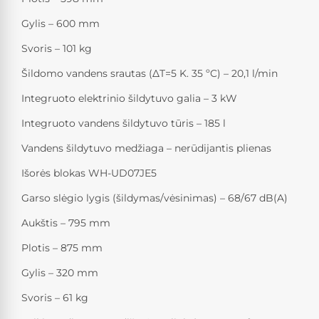
Gylis – 600 mm
Svoris – 101 kg
Šildomo vandens srautas (ΔT=5 K. 35 ºC) – 20,1 l/min
Integruoto elektrinio šildytuvo galia – 3 kW
Integruoto vandens šildytuvo tūris – 185 l
Vandens šildytuvo medžiaga – nerūdijantis plienas
Išorės blokas WH-UD07JE5
Garso slėgio lygis (šildymas/vėsinimas) – 68/67 dB(A)
Aukštis – 795 mm
Plotis – 875 mm
Gylis – 320 mm
Svoris – 61 kg