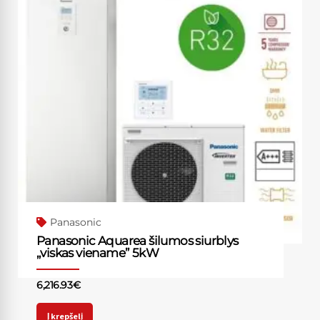
Panasonic
Panasonic Aquarea šilumos siurblys
„viskas viename” 5kW
6,216.93
€
Į krepšelį