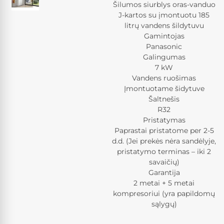
Šilumos siurblys oras-vanduo
J-kartos su įmontuotu 185
litrų vandens šildytuvu
Gamintojas
Panasonic
Galingumas
7 kW
Vandens ruošimas
Įmontuotame šidytuve
Šaltnešis
R32
Pristatymas
Paprastai pristatome per 2-5
d.d. (Jei prekės nėra sandėlyje,
pristatymo terminas – iki 2
savaičių)
Garantija
2 metai + 5 metai
kompresoriui (yra papildomų
sąlygų)