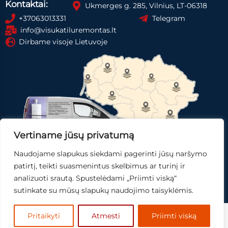
Kontaktai:
Ukmerges g. 285, Vilnius, LT-06318
+37063013331
Telegram
info@visukatiluremontas.lt
Dirbame visoje Lietuvoje
Vertiname jūsų privatumą
Naudojame slapukus siekdami pagerinti jūsų naršymo
Registruotis paslaugai
Gauti pasiūlymą
patirtį, teikti suasmenintus skelbimus ar turinį ir
analizuoti srautą. Spustelėdami „Priimti viską“
Skubi pagalba
sutinkate su mūsų slapukų naudojimo taisyklėmis.
© 2025
Mingo IT,
sprendimai.
Pritaikyti
Atmesti
Priimti viską