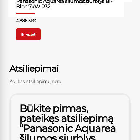
Panasonic Aquarea šilumos siurblys Bi-
Bloc 7kW R32
4,886.31
€
Į krepšelį
Atsiliepimai
Kol kas atsiliepimų nėra.
Būkite pirmas,
pateikęs atsiliepimą
“Panasonic Aquarea
šilumos siurblys