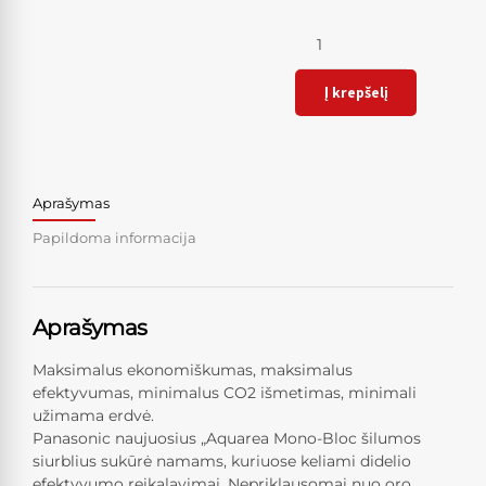
Kiekis
Į krepšelį
Aprašymas
Papildoma informacija
Aprašymas
Maksimalus ekonomiškumas, maksimalus
efektyvumas, minimalus CO2 išmetimas, minimali
užimama erdvė.
Panasonic naujuosius „Aquarea Mono-Bloc šilumos
siurblius sukūrė namams, kuriuose keliami didelio
efektyvumo reikalavimai. Nepriklausomai nuo oro