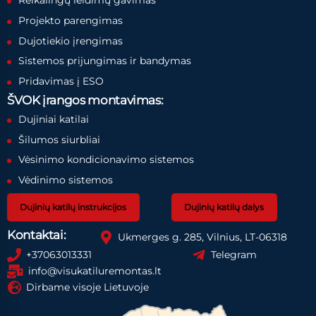
Reikalingų leidimų gavimas
Projekto parengimas
Dujotiekio įrengimas
Sistemos prijungimas ir bandymas
Pridavimas į ESO
ŠVOK įrangos montavimas:
Dujiniai katilai
Šilumos siurbliai
Vėsinimo kondicionavimo sistemos
Vėdinimo sistemos
Dujinių katilų instrukcijos
Dujinių katilų dalys
Kontaktai:
Ukmerges g. 285, Vilnius, LT-06318
+37063013331
Telegram
info@visukatiluremontas.lt
Dirbame visoje Lietuvoje