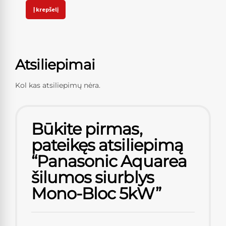
Į krepšelį
Atsiliepimai
Kol kas atsiliepimų nėra.
Būkite pirmas,
pateikęs atsiliepimą
“Panasonic Aquarea
šilumos siurblys
Mono-Bloc 5kW”