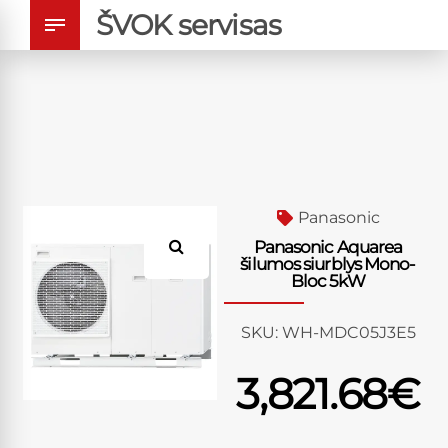
ŠVOK servisas
Panasonic
Panasonic Aquarea
šilumos siurblys Mono-
Bloc 5kW
SKU:
WH-MDC05J3E5
3,821.68
€