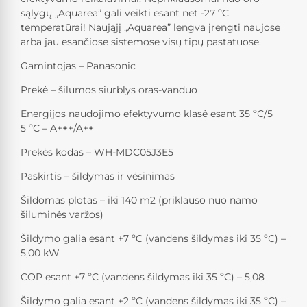
sąlygų „Aquarea” gali veikti esant net -27 ºC
temperatūrai! Naująjį „Aquarea” lengva įrengti naujose
arba jau esančiose sistemose visų tipų pastatuose.
Gamintojas – Panasonic
Prekė – šilumos siurblys oras-vanduo
Energijos naudojimo efektyvumo klasė esant 35 ºС/5
5 ºС – A+++/A++
Prekės kodas – WH-MDC05J3E5
Paskirtis – šildymas ir vėsinimas
Šildomas plotas – iki 140 m2 (priklauso nuo namo
šiluminės varžos)
Šildymo galia esant +7 ºC (vandens šildymas iki 35 ºС) –
5,00 kW
COP esant +7 ºC (vandens šildymas iki 35 ºС) – 5,08
Šildymo galia esant +2 ºC (vandens šildymas iki 35 ºС) –