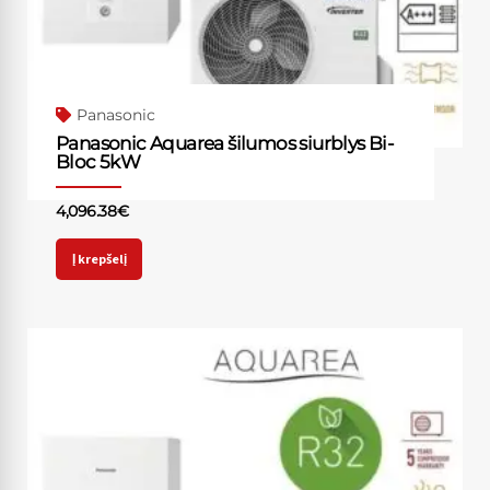
Panasonic
Panasonic Aquarea šilumos siurblys Bi-
Bloc 5kW
4,096.38
€
Į krepšelį