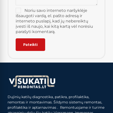
Noriu savo interneto naršyklėje
išsaugoti vardą, el. pašto adresą ir
interneto puslapį, kad jų nebereiktų
įvesti iš naujo, kai kitą kartą vėl norėsiu
parašyti komentarą.
Dujinių katilų diagnostika, patikra, profilaktika,
remontas ir montavimas. Šildymo sistemų remontas,
profilaktika ir aptarnavimas . Remontuojame ir turime
atsarginių dalių šių katilų: Viessmann, Immergas,