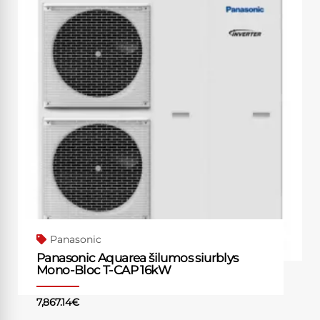
Panasonic
Panasonic Aquarea šilumos siurblys
Mono-Bloc T-CAP 16kW
7,867.14
€