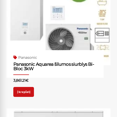
Panasonic
Panasonic Aquarea šilumos siurblys Bi-
Bloc 3kW
3,861.21
€
Į krepšelį