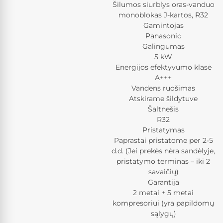
Šilumos siurblys oras-vanduo
monoblokas J-kartos, R32
Gamintojas
Panasonic
Galingumas
5 kW
Energijos efektyvumo klasė
A+++
Vandens ruošimas
Atskirame šildytuve
Šaltnešis
R32
Pristatymas
Paprastai pristatome per 2-5
d.d. (Jei prekės nėra sandėlyje,
pristatymo terminas – iki 2
savaičių)
Garantija
2 metai + 5 metai
kompresoriui (yra papildomų
sąlygų)