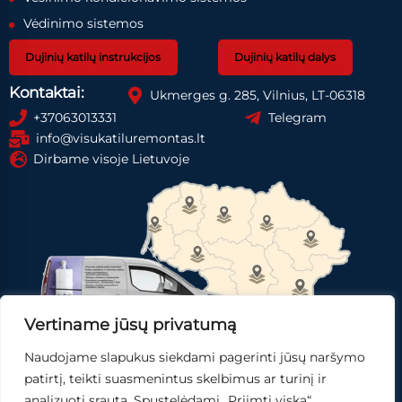
Vėdinimo sistemos
Dujinių katilų instrukcijos
Dujinių katilų dalys
Kontaktai:
Ukmerges g. 285, Vilnius, LT-06318
+37063013331
Telegram
info@visukatiluremontas.lt
Dirbame visoje Lietuvoje
Vertiname jūsų privatumą
Naudojame slapukus siekdami pagerinti jūsų naršymo
Registruotis paslaugai
Gauti pasiūlymą
patirtį, teikti suasmenintus skelbimus ar turinį ir
analizuoti srautą. Spustelėdami „Priimti viską“