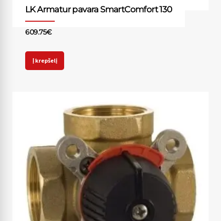
LK Armatur pavara SmartComfort 130
609.75
€
Į krepšelį