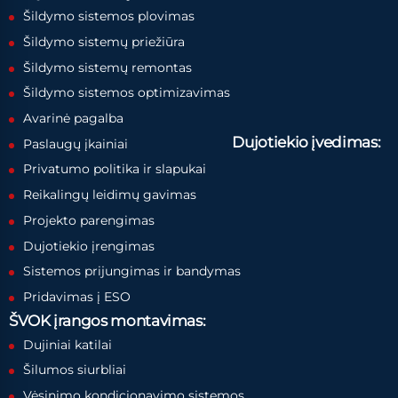
Šildymo sistemos plovimas
Šildymo sistemų priežiūra
Šildymo sistemų remontas
Šildymo sistemos optimizavimas
Avarinė pagalba
Dujotiekio įvedimas:
Paslaugų įkainiai
Privatumo politika ir slapukai
Reikalingų leidimų gavimas
Projekto parengimas
Dujotiekio įrengimas
Sistemos prijungimas ir bandymas
Pridavimas į ESO
ŠVOK įrangos montavimas:
Dujiniai katilai
Šilumos siurbliai
Vėsinimo kondicionavimo sistemos