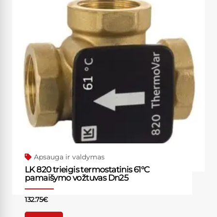
Apsauga ir valdymas
LK 820 trieigis termostatinis 61°C
pamaišymo vožtuvas Dn25
132.75
€