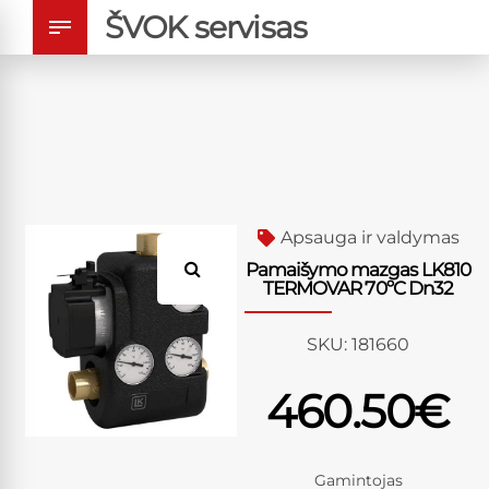
ŠVOK servisas
Apsauga ir valdymas
Pamaišymo mazgas LK810
TERMOVAR 70ºC Dn32
SKU:
181660
460.50
€
Gamintojas