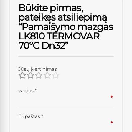
Būkite pirmas,
pateikęs atsiliepimą
“Pamaišymo mazgas
LK810 TERMOVAR
70ºC Dn32”
Jūsų įvertinimas
vardas
*
El. paštas
*