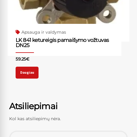
Apsauga ir valdymas
LK 841 ketureigis pamaišymo vožtuvas
DN25
59.25
€
Daugiau
Atsiliepimai
Kol kas atsiliepimų nėra.