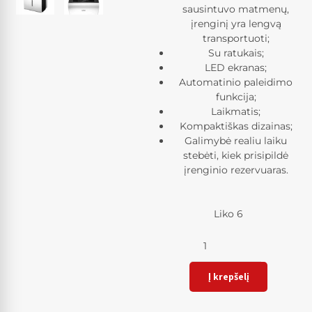
sausintuvo matmenų,
įrenginį yra lengvą
transportuoti;
Su ratukais;
LED ekranas;
Automatinio paleidimo
funkcija;
Laikmatis;
Kompaktiškas dizainas;
Galimybė realiu laiku
stebėti, kiek prisipildė
įrenginio rezervuaras.
Liko 6
Kiekis
Į krepšelį