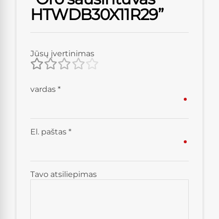
HTWDB30X11R29”
Jūsų įvertinimas
vardas
*
El. paštas
*
Tavo atsiliepimas