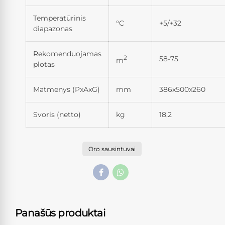
Temperatūrinis
°C
+5/+32
diapazonas
Rekomenduojamas
2
58-75
m
plotas
Matmenys (PxAxG)
mm
386x500x260
Svoris (netto)
kg
18,2
Oro sausintuvai
Panašūs produktai