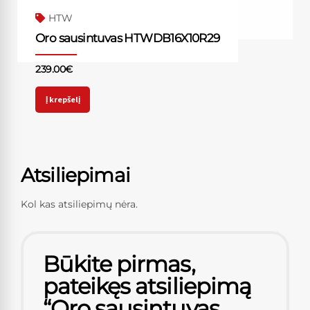
HTW
Oro sausintuvas HTWDB16X10R29
239.00
€
Į krepšelį
Atsiliepimai
Kol kas atsiliepimų nėra.
Būkite pirmas,
pateikęs atsiliepimą
“Oro sausintuvas