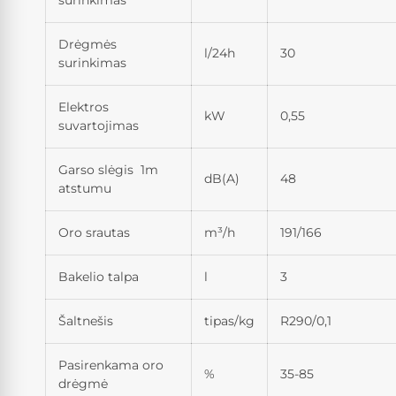
surinkimas
Drėgmės
l/24h
30
surinkimas
Elektros
kW
0,55
suvartojimas
Garso slėgis 1m
dB(A)
48
atstumu
Oro srautas
m³/h
191/166
Bakelio talpa
l
3
Šaltnešis
tipas/kg
R290/0,1
Pasirenkama oro
%
35-85
drėgmė