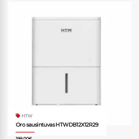
HTW
Oro sausintuvas HTWDB12X12R29
199.00
€