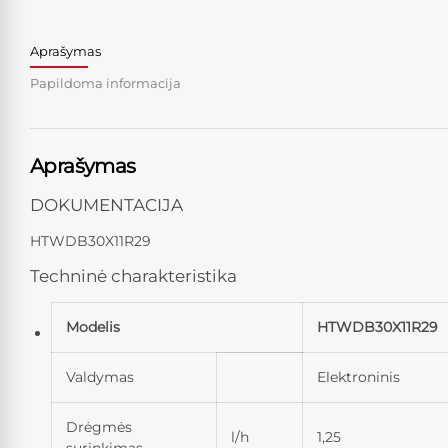
Aprašymas
Papildoma informacija
Aprašymas
DOKUMENTACIJA
HTWDB30X11R29
Techninė charakteristika
Modelis
HTWDB30X11R29
Valdymas
Elektroninis
Drėgmės
l/h
1,25