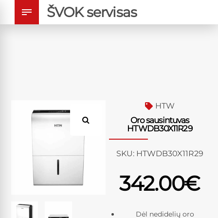
ŠVOK servisas
HTW
Oro sausintuvas
HTWDB30X11R29
SKU:
HTWDB30X11R29
342.00
€
Dėl nedidelių oro