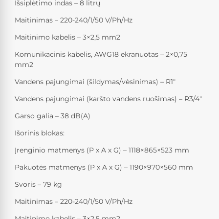
Išsiplėtimo indas – 8 litrų
Maitinimas – 220-240/1/50 V/Ph/Hz
Maitinimo kabelis – 3×2,5 mm2
Komunikacinis kabelis, AWG18 ekranuotas – 2×0,75
mm2
Vandens pajungimai (šildymas/vėsinimas) – R1″
Vandens pajungimai (karšto vandens ruošimas) – R3/4″
Garso galia – 38 dB(A)
Išorinis blokas:
Įrenginio matmenys (P x A x G) – 1118×865×523 mm
Pakuotės matmenys (P x A x G) – 1190×970×560 mm
Svoris – 79 kg
Maitinimas – 220-240/1/50 V/Ph/Hz
Maitinimo kabelis – 3×2,5 mm2