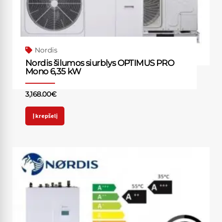
Nordis
Nordis šilumos siurblys OPTIMUS PRO
Mono 6,35 kW
3,168.00
€
Į krepšelį