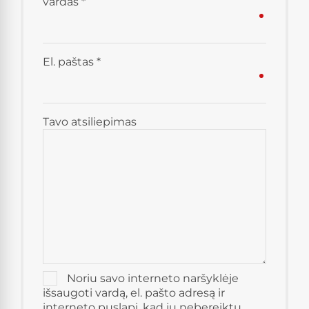
vardas
*
El. paštas
*
Tavo atsiliepimas
Noriu savo interneto naršyklėje
išsaugoti vardą, el. pašto adresą ir
interneto puslapį, kad jų nebereiktų