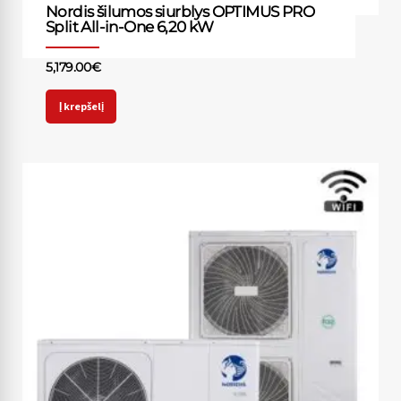
Nordis šilumos siurblys OPTIMUS PRO
Split All-in-One 6,20 kW
5,179.00
€
Į krepšelį