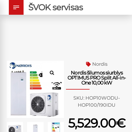
ŠVOK servisas
Nordis
Nordis šilumos siurblys
OPTIMUS PRO Split All-in-
One 10,00 kW
SKU:
HOP10WODU-
HOP100/190IDU
5,529.00
€