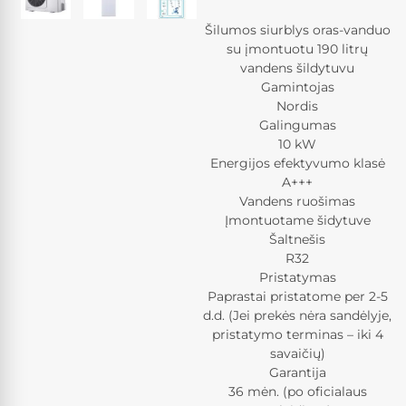
Šilumos siurblys oras-vanduo
su įmontuotu 190 litrų
vandens šildytuvu
Gamintojas
Nordis
Galingumas
10 kW
Energijos efektyvumo klasė
A+++
Vandens ruošimas
Įmontuotame šidytuve
Šaltnešis
R32
Pristatymas
Paprastai pristatome per 2-5
d.d. (Jei prekės nėra sandėlyje,
pristatymo terminas – iki 4
savaičių)
Garantija
36 mėn. (po oficialaus