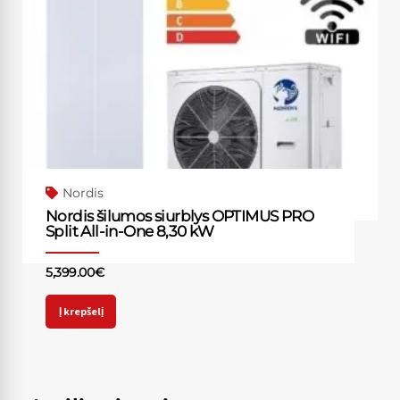
Nordis
Nordis šilumos siurblys OPTIMUS PRO
Split All-in-One 8,30 kW
5,399.00
€
Į krepšelį