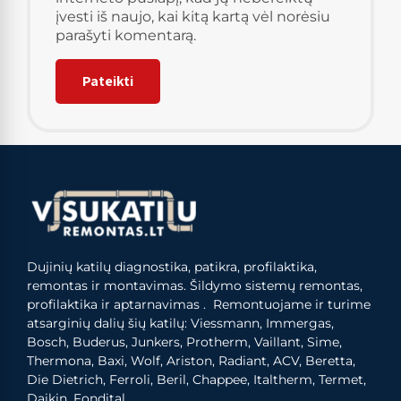
įvesti iš naujo, kai kitą kartą vėl norėsiu
parašyti komentarą.
Dujinių katilų diagnostika, patikra, profilaktika,
remontas ir montavimas. Šildymo sistemų remontas,
profilaktika ir aptarnavimas . Remontuojame ir turime
atsarginių dalių šių katilų: Viessmann, Immergas,
Bosch, Buderus, Junkers, Protherm, Vaillant, Sime,
Thermona, Baxi, Wolf, Ariston, Radiant, ACV, Beretta,
Die Dietrich, Ferroli, Beril, Chappee, Italtherm, Termet,
Daikin, Fondital