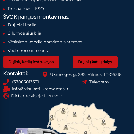
Sistemos prijungimas ir bandymas
Pridavimas į ESO
ŠVOK įrangos montavimas:
Dujiniai katilai
Šilumos siurbliai
Vėsinimo kondicionavimo sistemos
Vėdinimo sistemos
Dujinių katilų instrukcijos
Dujinių katilų dalys
Kontaktai:
Ukmerges g. 285, Vilnius, LT-06318
+37063013331
Telegram
info@visukatiluremontas.lt
Dirbame visoje Lietuvoje