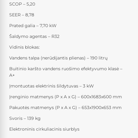
SCOP – 5,20
SEER – 8,78
Prated galia – 7,70 kW
Šaldymo agentas – R32
Vidinis blokas:
Vandens talpa (nerūdijantis plienas) – 190 litrų
Buitinio karšto vandens ruošimo efektyvumo klasė –
A+
Įmontuotas elektrinis šildytuvas – 3 kW
Įrenginio matmenys (P x A x G) – 600x1683x600 mm
Pakuotės matmenys (P x A x G) – 653x1900x653 mm
Svoris – 139 kg
Elektroninis cirkuliacinis siurblys