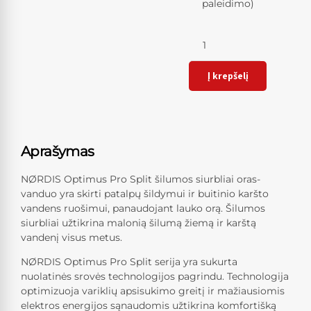
paleidimo)
Kiekis
Į krepšelį
Aprašymas
NØRDIS Optimus Pro Split šilumos siurbliai oras-
vanduo yra skirti patalpų šildymui ir buitinio karšto
vandens ruošimui, panaudojant lauko orą. Šilumos
siurbliai užtikrina malonią šilumą žiemą ir karštą
vandenį visus metus.
NØRDIS Optimus Pro Split serija yra sukurta
nuolatinės srovės technologijos pagrindu. Technologija
optimizuoja variklių apsisukimo greitį ir mažiausiomis
elektros energijos sąnaudomis užtikrina komfortišką